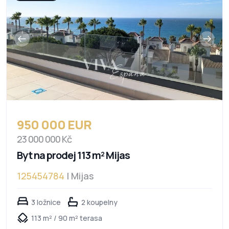
950 000 EUR
23 000 000 Kč
Byt na prodej 113 m² Mijas
125454784
| Mijas
3 ložnice
2 koupelny
113 m² / 90 m² terasa