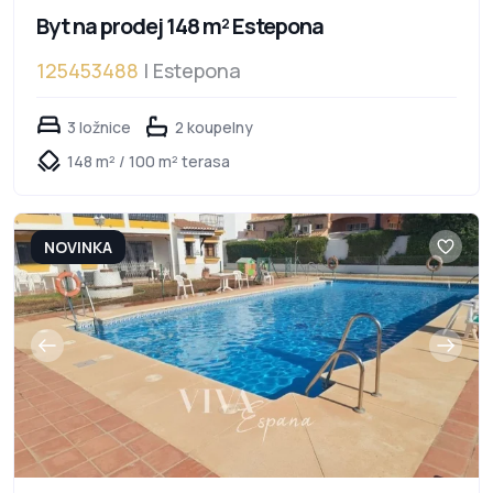
Byt na prodej 148 m² Estepona
125453488
| Estepona
3 ložnice
2 koupelny
148 m² / 100 m² terasa
NOVINKA