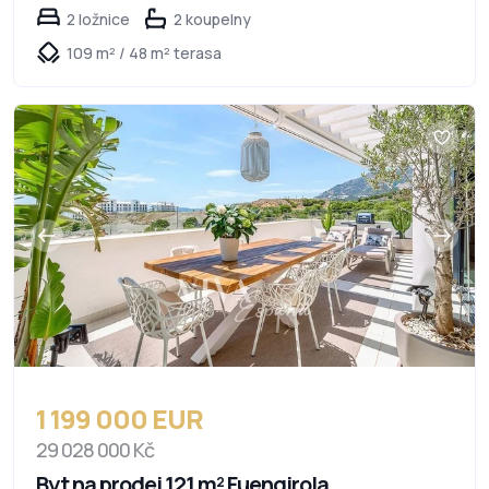
2 ložnice
2 koupelny
109 m² / 48 m² terasa
1 199 000 EUR
29 028 000 Kč
Byt na prodej 121 m² Fuengirola