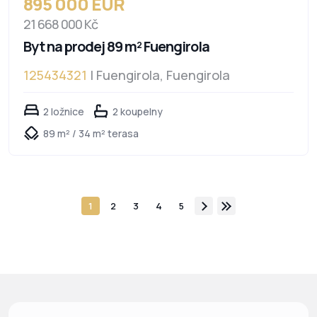
895 000 EUR
21 668 000 Kč
Byt na prodej 89 m² Fuengirola
125434321
| Fuengirola, Fuengirola
2 ložnice
2 koupelny
89 m² / 34 m² terasa
1
2
3
4
5