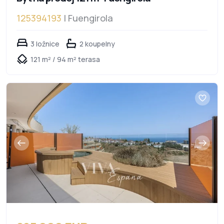
125394193
| Fuengirola
3 ložnice
2 koupelny
121 m² / 94 m² terasa