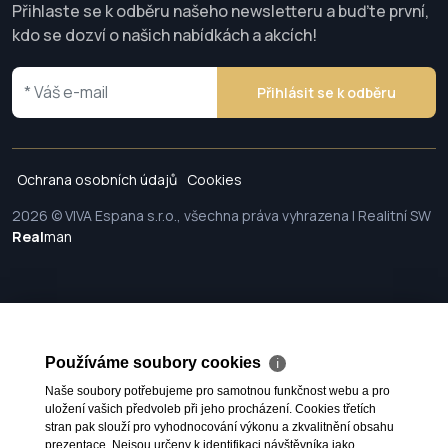
Přihlaste se k odběru našeho newsletteru a buďte první,
kdo se dozví o našich nabídkách a akcích!
Přihlásit se k odběru
Ochrana osobních údajů
Cookies
2026 © VIVA Espana s.r.o., všechna práva vyhrazena | Realitní SW
Real
man
Používáme soubory cookies
ℹ
Naše soubory potřebujeme pro samotnou funkčnost webu a pro
uložení vašich předvoleb při jeho procházení. Cookies třetích
stran pak slouží pro vyhodnocování výkonu a zkvalitnění obsahu
prezentace. Nejsou určeny k identifikaci návštěvníka jako