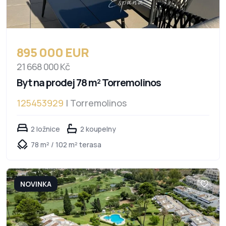
895 000 EUR
21 668 000 Kč
Byt na prodej 78 m² Torremolinos
125453929
| Torremolinos
2 ložnice
2 koupelny
78 m² / 102 m² terasa
NOVINKA