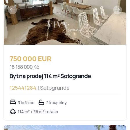
750 000 EUR
18 158 000 Kč
Byt na prodej 114 m² Sotogrande
125441284
| Sotogrande
3 ložnice
2 koupelny
114 m² / 36 m² terasa