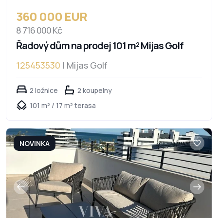
360 000 EUR
8 716 000 Kč
Řadový dům na prodej 101 m² Mijas Golf
125453530
| Mijas Golf
2 ložnice
2 koupelny
101 m² / 17 m² terasa
NOVINKA