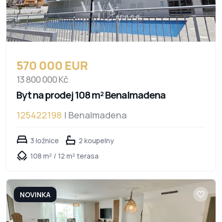
570 000 EUR
13 800 000 Kč
Byt na prodej 108 m² Benalmadena
125422198
| Benalmadena
3 ložnice
2 koupelny
108 m² / 12 m² terasa
NOVINKA