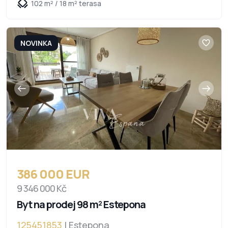
102 m² / 18 m² terasa
NOVINKA
386 000 EUR
9 346 000 Kč
Byt na prodej 98 m² Estepona
125451853
| Estepona