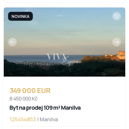
NOVINKA
349 000 EUR
8 450 000 Kč
Byt na prodej 109 m² Manilva
125454853
| Manilva