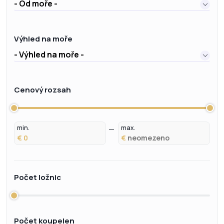
- Od moře -
Výhled na moře
- Výhled na moře -
Cenový rozsah
min.
max.
€
€
Počet ložnic
Počet koupelen