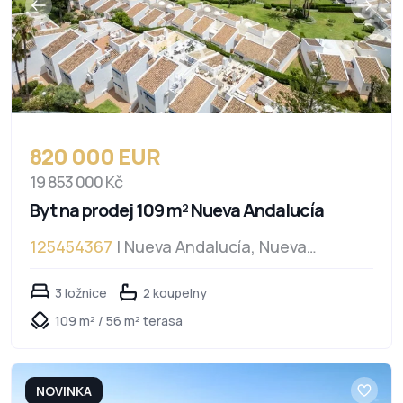
820 000 EUR
19 853 000 Kč
Byt na prodej 109 m² Nueva Andalucía
125454367
| Nueva Andalucía, Nueva
Andalucía
3 ložnice
2 koupelny
109 m² / 56 m² terasa
NOVINKA