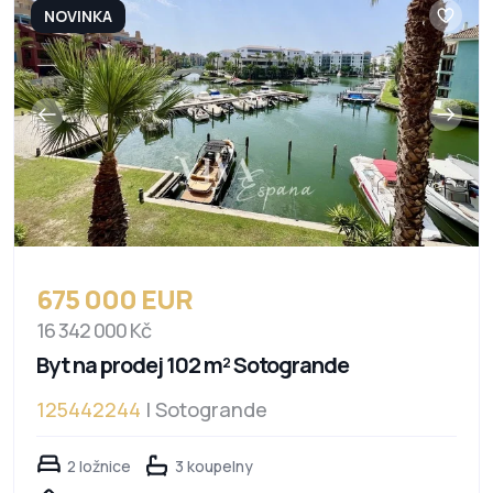
NOVINKA
675 000 EUR
16 342 000 Kč
Byt na prodej 102 m² Sotogrande
125442244
| Sotogrande
2 ložnice
3 koupelny