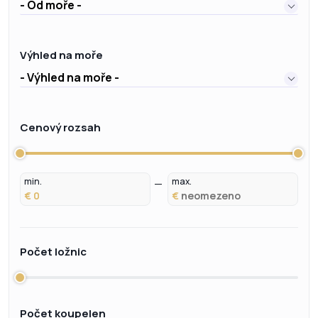
- Od moře -
Výhled na moře
- Výhled na moře -
Cenový rozsah
min.
max.
€
€
Počet ložnic
Počet koupelen