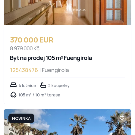
370 000 EUR
8 979 000 Kč
Byt na prodej 105 m² Fuengirola
125438476
| Fuengirola
4 ložnice
2 koupelny
105 m² / 10 m² terasa
NOVINKA