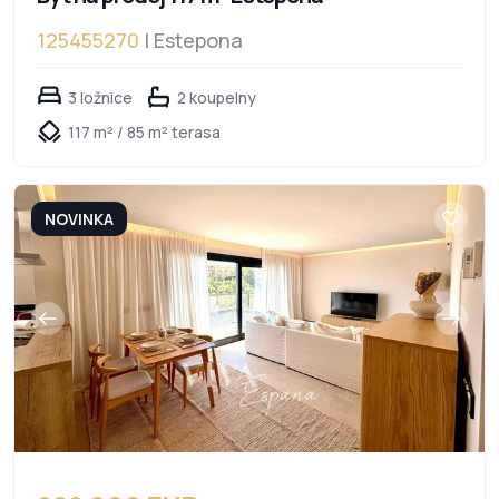
125455270
| Estepona
3 ložnice
2 koupelny
117 m² / 85 m² terasa
NOVINKA