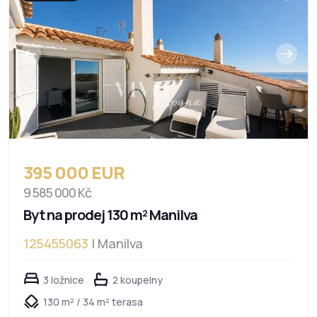
395 000 EUR
9 585 000 Kč
Byt na prodej 130 m² Manilva
125455063
| Manilva
3 ložnice
2 koupelny
130 m² / 34 m² terasa