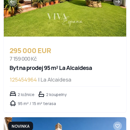
295 000 EUR
7 159 000 Kč
Byt na prodej 95 m² La Alcaidesa
125454964
| La Alcaidesa
2 ložnice
2 koupelny
95 m² / 15 m² terasa
NOVINKA