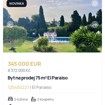
NOVINKA
345 000 EUR
8 372 000 Kč
Byt na prodej 75 m² El Paraiso
125450221
| El Paraiso
2 ložnice
2 koupelny