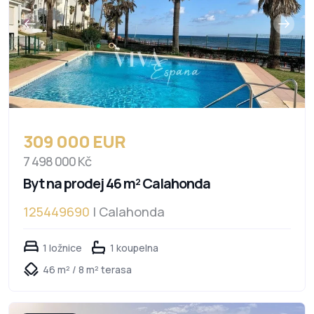
309 000 EUR
7 498 000 Kč
Byt na prodej 46 m² Calahonda
125449690
| Calahonda
1 ložnice
1 koupelna
46 m² / 8 m² terasa