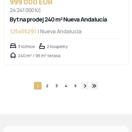
999 000 EUR
24 241 000 Kč
Byt na prodej 240 m² Nueva Andalucía
125455291
| Nueva Andalucía
3 ložnice
2 koupelny
240 m² / 95 m² terasa
1
2
3
4
5