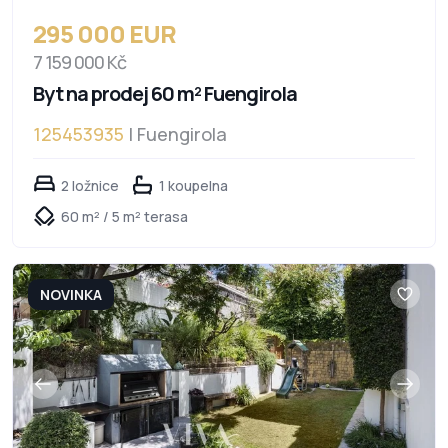
295 000 EUR
7 159 000 Kč
Byt na prodej 60 m² Fuengirola
125453935
| Fuengirola
2 ložnice
1 koupelna
60 m² / 5 m² terasa
NOVINKA