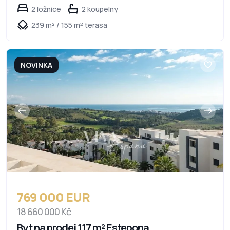
2 ložnice
2 koupelny
239 m² / 155 m² terasa
NOVINKA
769 000 EUR
18 660 000 Kč
Byt na prodej 117 m² Estepona