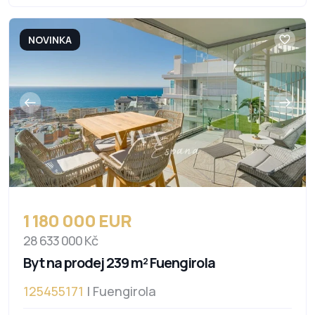
NOVINKA
1 180 000 EUR
28 633 000 Kč
Byt na prodej 239 m² Fuengirola
125455171
| Fuengirola