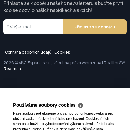
Přihlaste se k odběru našeho newsletteru a buďte první,
kdo se dozví o našich nabídkách a akcích!
Přihlásit se k odběru
Ochrana osobních údajů
Cookies
2026 © VIVA Espana s.r.o., všechna práva vyhrazena | Realitní SW
Real
man
Používáme soubory cookies
ℹ
Naše soubory potřebujeme pro samotnou funkčnost webu a pro
uložení vašich předvoleb při jeho procházení. Cookies třetích
stran pak slouží pro vyhodnocování výkonu a zkvalitnění obsahu
prezentace. Nejsou určeny k identifikaci návštěvníka jako