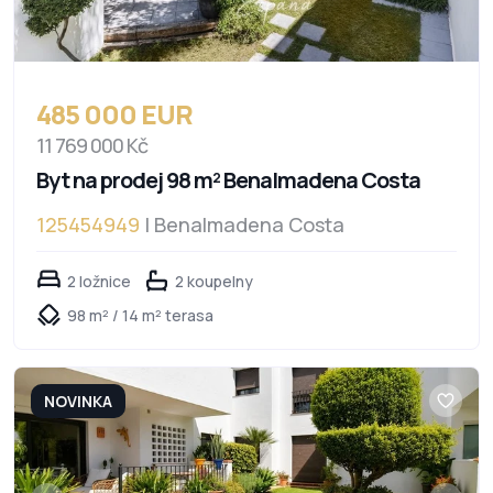
485 000 EUR
11 769 000 Kč
Byt na prodej 98 m² Benalmadena Costa
125454949
| Benalmadena Costa
2 ložnice
2 koupelny
98 m² / 14 m² terasa
NOVINKA