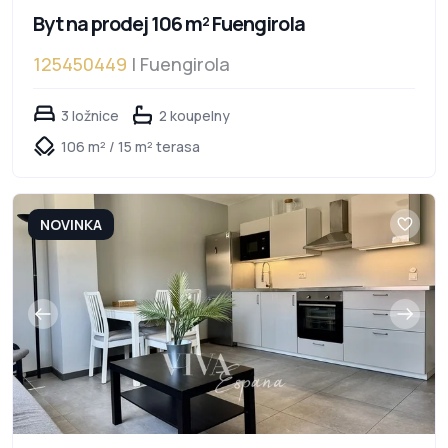
Byt na prodej 106 m² Fuengirola
125450449
| Fuengirola
3 ložnice
2 koupelny
106 m² / 15 m² terasa
NOVINKA