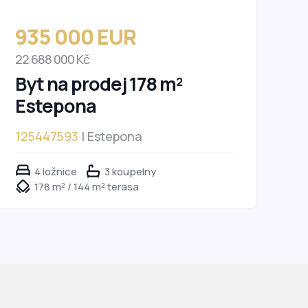
935 000 EUR
22 688 000 Kč
Byt na prodej 178 m²
Estepona
125447593
| Estepona
4 ložnice
3 koupelny
178 m² / 144 m² terasa