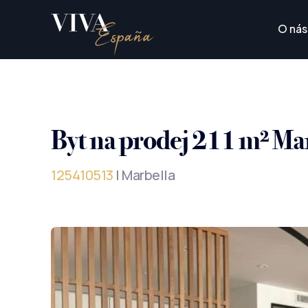
O nás
Byt na prodej 211 m² Ma
125410513
| Marbella