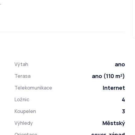
.
ano
Výtah
ano (110 m²)
Terasa
Internet
Telekomunikace
4
Ložnic
3
Koupelen
Městský
Výhledy
sever, západ
Orientace