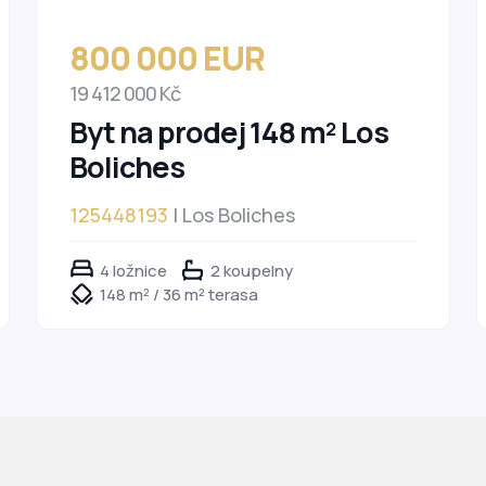
800 000 EUR
19 412 000 Kč
Byt na prodej 148 m² Los
Boliches
125448193
| Los Boliches
4 ložnice
2 koupelny
148 m² / 36 m² terasa