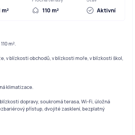
1 m²
110 m²
Aktivní
 110 m².
 v blízkosti obchodů, v blízkosti moře, v blízkosti škol,
ná klimatizace.
 blízkosti dopravy, soukromá terasa, Wi-Fi, úložná
zbariérový přístup, dvojité zasklení, bezplatný