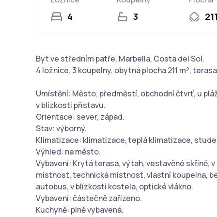
4
3
21
Byt ve středním patře, Marbella, Costa del Sol.
4 ložnice, 3 koupelny, obytná plocha 211 m², terasa
Umístění: Město, předměstí, obchodní čtvrť, u pláže,
v blízkosti přístavu.
Orientace: sever, západ.
Stav: výborný.
Klimatizace: klimatizace, teplá klimatizace, stude
Výhled: na město.
Vybavení: Krytá terasa, výtah, vestavěné skříně, v
místnost, technická místnost, vlastní koupelna, be
autobus, v blízkosti kostela, optické vlákno.
Vybavení: částečně zařízeno.
Kuchyně: plně vybavená.