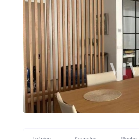
Ložnice
Koupelny
Plocha