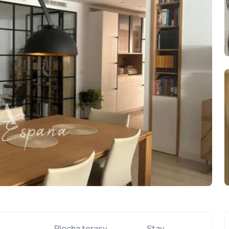
Plocha terasy
Stav