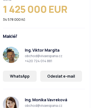
1 425 000 EUR
34 578 000 Kč
Makléř
Ing. Viktor Margita
obchod@vivaespana.cz
+420 724 014 881
WhatsApp
Odeslat e-mail
Ing. Monika Vavreková
obchod@vivaespana.cz