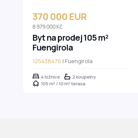
370 000 EUR
8 979 000 Kč
Byt na prodej 105 m²
Fuengirola
125438476
| Fuengirola
4 ložnice
2 koupelny
105 m² / 10 m² terasa