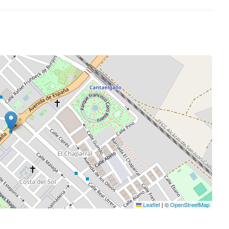
Leaflet
|
©
OpenStreetMap