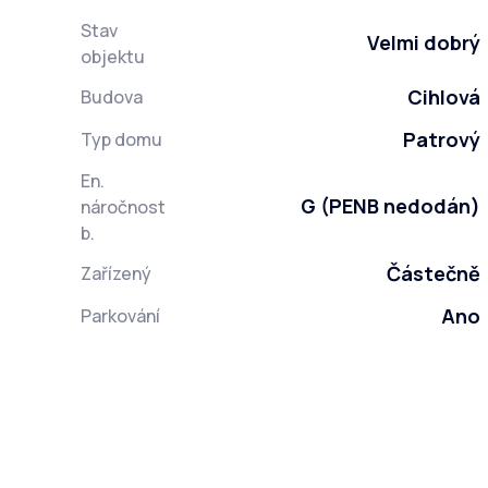
Stav
Velmi dobrý
objektu
Cihlová
Budova
Patrový
Typ domu
En.
G (PENB nedodán)
náročnost
b.
Částečně
Zařízený
Ano
Parkování