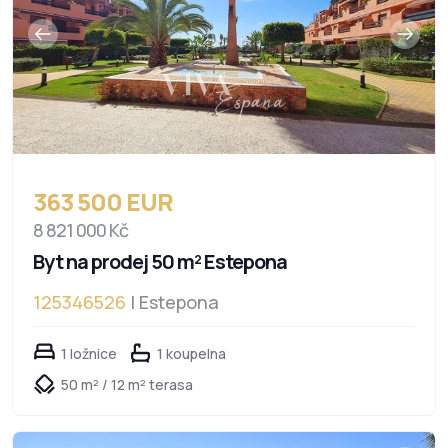
363 500 EUR
8 821 000 Kč
Byt na prodej 50 m² Estepona
125346526
| Estepona
1 ložnice
1 koupelna
50 m² / 12 m² terasa