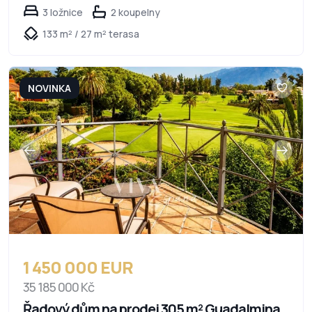
3 ložnice
2 koupelny
133 m² / 27 m² terasa
NOVINKA
1 450 000 EUR
35 185 000 Kč
Řadový dům na prodej 305 m² Guadalmina