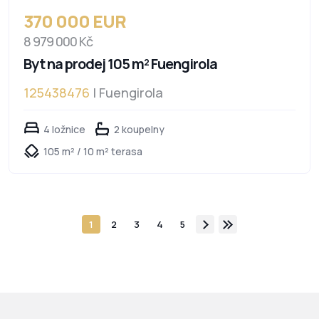
370 000 EUR
8 979 000 Kč
Byt na prodej 105 m² Fuengirola
125438476
| Fuengirola
4 ložnice
2 koupelny
105 m² / 10 m² terasa
1
2
3
4
5