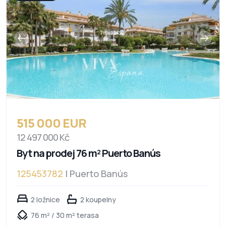
515 000 EUR
12 497 000 Kč
Byt na prodej 76 m² Puerto Banús
125453782
| Puerto Banús
2 ložnice
2 koupelny
76 m² / 30 m² terasa