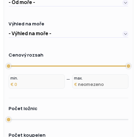
- Od moře -
Výhled na moře
- Výhled na moře -
Cenový rozsah
min.
max.
€
€
Počet ložnic
Počet koupelen