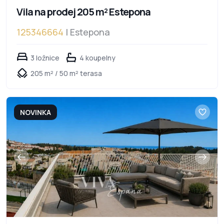
Vila na prodej 205 m² Estepona
125346664
| Estepona
3 ložnice
4 koupelny
205 m² / 50 m² terasa
NOVINKA