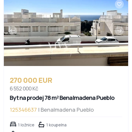
270 000 EUR
6 552 000 Kč
Byt na prodej 78 m² Benalmadena Pueblo
125346637
| Benalmadena Pueblo
1 ložnice
1 koupelna