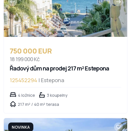
750 000 EUR
18 199 000 Kč
Řadový dům na prodej 217 m² Estepona
125452294
| Estepona
4 ložnice
3 koupelny
217 m² / 40 m² terasa
NOVINKA