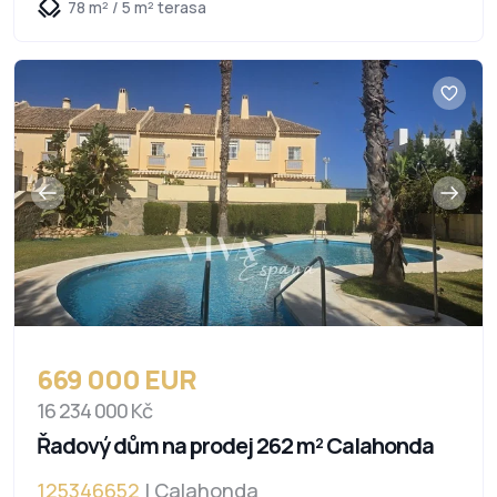
78 m² / 5 m² terasa
669 000 EUR
16 234 000 Kč
Řadový dům na prodej 262 m² Calahonda
125346652
| Calahonda