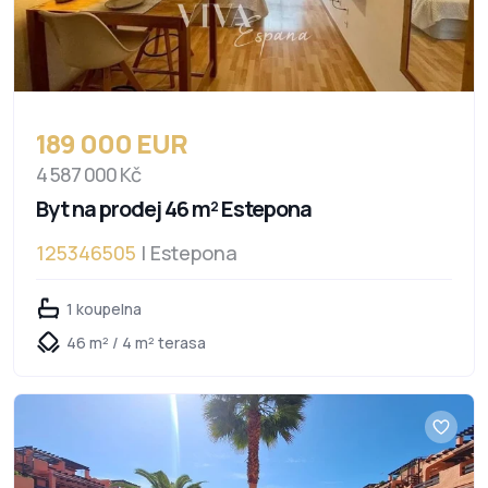
189 000 EUR
4 587 000 Kč
Byt na prodej 46 m² Estepona
125346505
| Estepona
1 koupelna
46 m² / 4 m² terasa