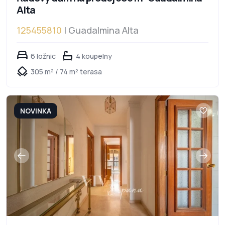
Alta
125455810
| Guadalmina Alta
6 ložnic
4 koupelny
305 m² / 74 m² terasa
NOVINKA