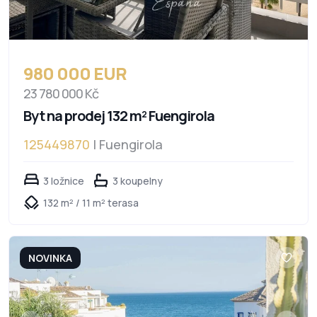
980 000 EUR
23 780 000 Kč
Byt na prodej 132 m² Fuengirola
125449870
| Fuengirola
3 ložnice
3 koupelny
132 m² / 11 m² terasa
NOVINKA