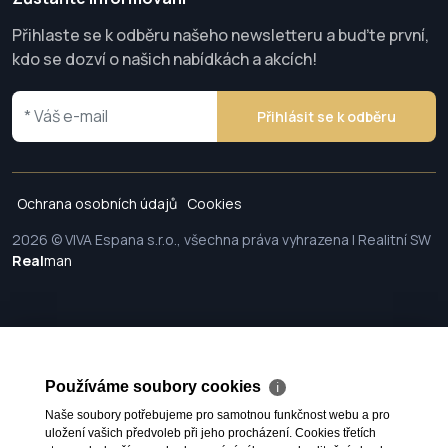
Přihlaste se k odběru našeho newsletteru a buďte první,
kdo se dozví o našich nabídkách a akcích!
Přihlásit se k odběru
Ochrana osobních údajů
Cookies
2026 © VIVA Espana s.r.o., všechna práva vyhrazena | Realitní SW
Real
man
Používáme soubory cookies
ℹ
Naše soubory potřebujeme pro samotnou funkčnost webu a pro
uložení vašich předvoleb při jeho procházení. Cookies třetích