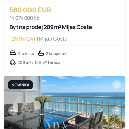
580 000 EUR
14 074 000 Kč
Byt na prodej 209 m² Mijas Costa
125367241
| Mijas Costa
3 ložnice
2 koupelny
209 m² / 128 m² terasa
NOVINKA