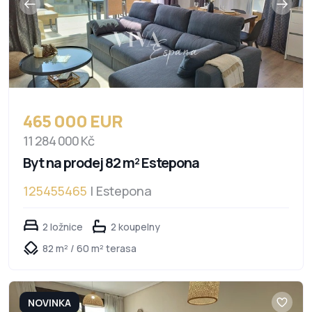
465 000 EUR
11 284 000 Kč
Byt na prodej 82 m² Estepona
125455465
| Estepona
2 ložnice
2 koupelny
82 m² / 60 m² terasa
NOVINKA