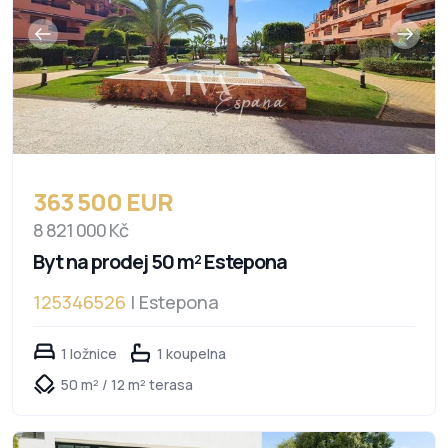
363 500 EUR
8 821 000 Kč
Byt na prodej 50 m² Estepona
125346526
| Estepona
1 ložnice
1 koupelna
50 m² / 12 m² terasa