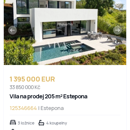
1 395 000 EUR
33 850 000 Kč
Vila na prodej 205 m² Estepona
125346664
| Estepona
3 ložnice
4 koupelny