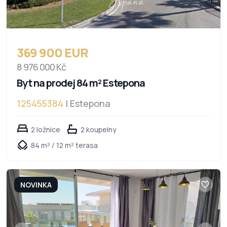
369 900 EUR
8 976 000 Kč
Byt na prodej 84 m² Estepona
125455384
| Estepona
2 ložnice
2 koupelny
84 m² / 12 m² terasa
NOVINKA