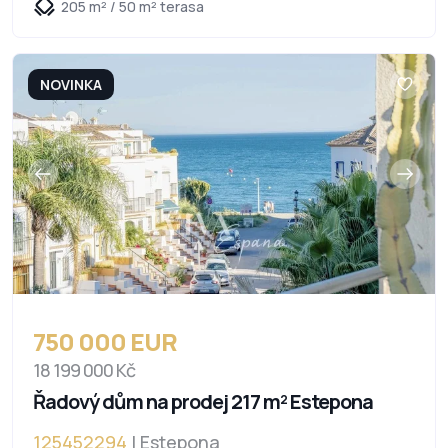
205 m² / 50 m² terasa
NOVINKA
750 000 EUR
18 199 000 Kč
Řadový dům na prodej 217 m² Estepona
125452294
| Estepona