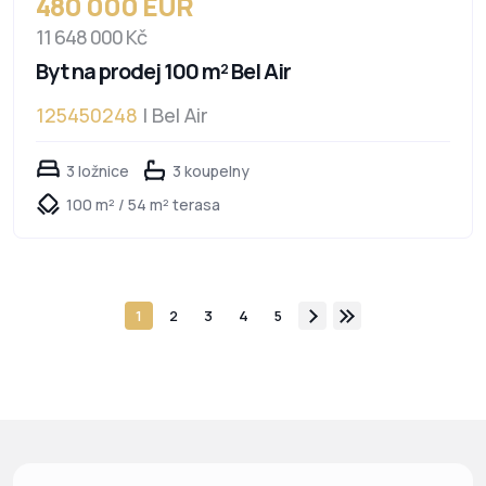
480 000 EUR
11 648 000 Kč
Byt na prodej 100 m² Bel Air
125450248
| Bel Air
3 ložnice
3 koupelny
100 m² / 54 m² terasa
1
2
3
4
5