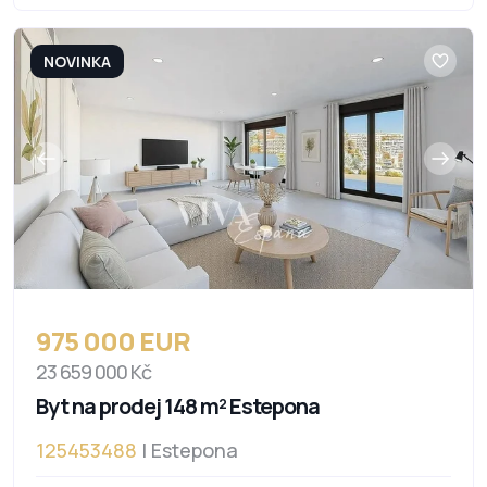
NOVINKA
975 000 EUR
23 659 000 Kč
Byt na prodej 148 m² Estepona
125453488
| Estepona