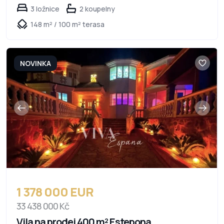
3 ložnice
2 koupelny
148 m² / 100 m² terasa
NOVINKA
1 378 000 EUR
33 438 000 Kč
Vila na prodej 400 m² Estepona