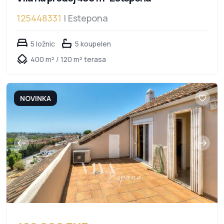
125448331
| Estepona
5 ložnic
5 koupelen
400 m² / 120 m² terasa
NOVINKA