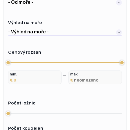
- Od moře -
Výhled na moře
- Výhled na moře -
Cenový rozsah
min.
max.
€
€
Počet ložnic
Počet koupelen