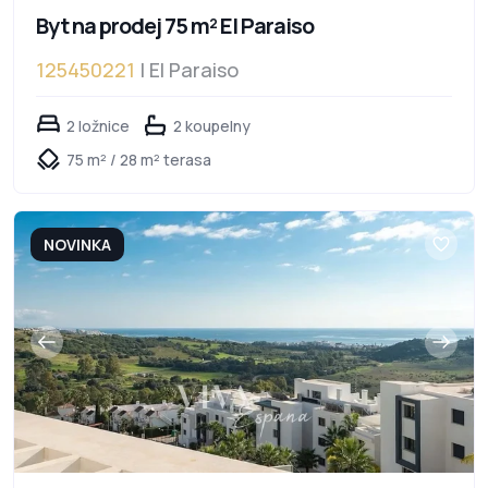
Byt na prodej 75 m² El Paraiso
125450221
| El Paraiso
2 ložnice
2 koupelny
75 m² / 28 m² terasa
NOVINKA