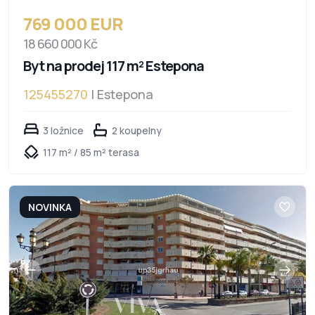
769 000 EUR
18 660 000 Kč
Byt na prodej 117 m² Estepona
125455270
| Estepona
3 ložnice
2 koupelny
117 m² / 85 m² terasa
NOVINKA