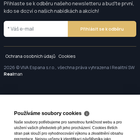
Přihlaste se k odběru našeho newsletteru a buďte první,
kdo se dozví o našich nabídkách a akcích!
Přihlásit se k odběru
Ochrana osobních údajů
Cookies
2026 © VIVA Espana s.r.o., všechna práva vyhrazena | Realitní SW
Real
man
Používáme soubory cookies
ℹ
Naše soubory potřebujeme pro samotnou funkčnost webu a pro
uložení vašich předvoleb při jeho procházení. Cookies třetích
stran pak slouží pro vyhodnocování výkonu a zkvalitnění obsahu
prezentace. Nejsou určeny k identifikaci návštěvníka jako