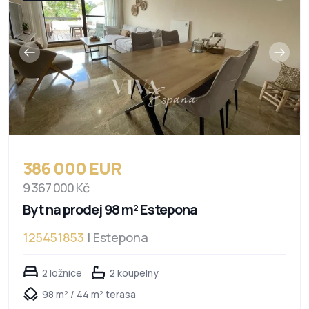
386 000 EUR
9 367 000 Kč
Byt na prodej 98 m² Estepona
125451853
| Estepona
2 ložnice
2 koupelny
98 m² / 44 m² terasa