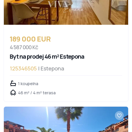
189 000 EUR
4 587 000 Kč
Byt na prodej 46 m² Estepona
125346505
| Estepona
1 koupelna
46 m² / 4 m² terasa