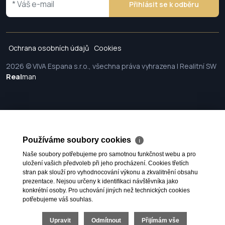
Přihlásit se k odběru
Ochrana osobních údajů
Cookies
2026 © VIVA Espana s.r.o., všechna práva vyhrazena | Realitní SW
Real
man
Používáme soubory cookies
ℹ
Naše soubory potřebujeme pro samotnou funkčnost webu a pro
uložení vašich předvoleb při jeho procházení. Cookies třetích
stran pak slouží pro vyhodnocování výkonu a zkvalitnění obsahu
prezentace. Nejsou určeny k identifikaci návštěvníka jako
konkrétní osoby. Pro uchování jiných než technických cookies
potřebujeme váš souhlas.
Upravit
Odmítnout
Přijímám vše