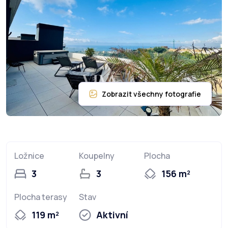
Ložnice
Koupelny
Plocha
3
3
156 m²
Plocha terasy
Stav
119 m²
Aktivní