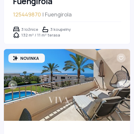
Fuengirola
125449870
| Fuengirola
3 ložnice
3 koupelny
132 m² / 11 m² terasa
NOVINKA