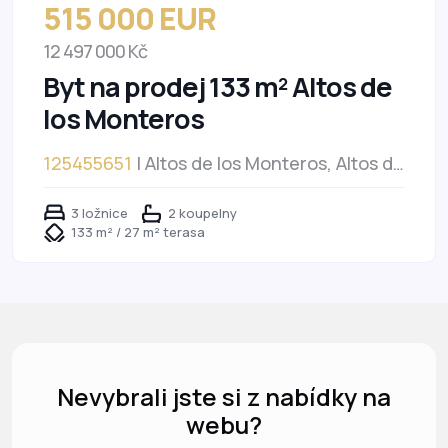
515 000 EUR
12 497 000 Kč
Byt na prodej 133 m² Altos de
los Monteros
125455651
| Altos de los Monteros, Altos de
los Monteros
3 ložnice
2 koupelny
133 m² / 27 m² terasa
Nevybrali jste si z nabídky na
webu?