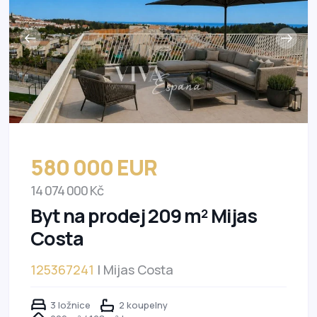
580 000 EUR
14 074 000 Kč
Byt na prodej 209 m² Mijas
Costa
125367241
| Mijas Costa
3 ložnice
2 koupelny