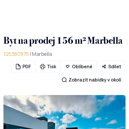
Byt na prodej 156 m² Marbella
125380975
| Marbella
PDF
Tisk
Oblíbené
Sdílet
Zobrazit nabídky v okolí