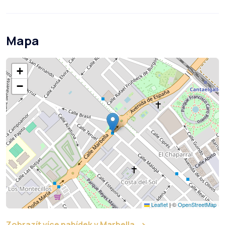
Mapa
+
−
Leaflet
|
©
OpenStreetMap
Zobrazít více nabídek v Marbella