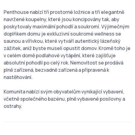
Penthouse nabízí tři prostorné ložnice a tři elegantně
navržené koupelny, které jsou koncipovány tak, aby
poskytovaly maximální pohodlí a soukromí. Výjimečným
doplňkem domu je exkluzivní soukromé wellness se
saunou a vířivkou, které vytváří autentický lázeňský
zážitek, aniž byste museli opustit domov. Kromě toho je
v celém domě podlahové vytápění, které zajišťuje
absolutní pohodlí po celý rok. Nemovitost se prodává
plně zařízená, bezvadně zařízená a připravená k
nastěhování.
Komunita nabízí svým obyvatelům vynikající vybavení,
včetně společného bazénu, plně vybavené posilovny a
ostrahy.