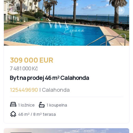
309 000 EUR
7 481 000 Kč
Byt na prodej 46 m² Calahonda
125449690
| Calahonda
1 ložnice
1 koupelna
46 m² / 8 m² terasa