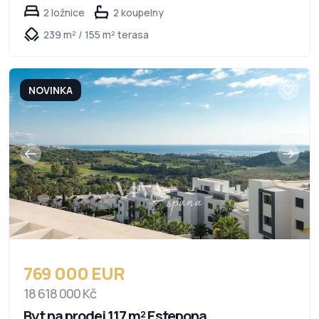
2 ložnice
2 koupelny
239 m² / 155 m² terasa
NOVINKA
769 000 EUR
18 618 000 Kč
Byt na prodej 117 m² Estepona