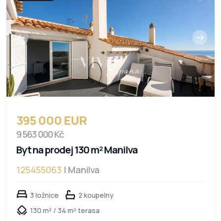
395 000 EUR
9 563 000 Kč
Byt na prodej 130 m² Manilva
125455063
| Manilva
3 ložnice
2 koupelny
130 m² / 34 m² terasa