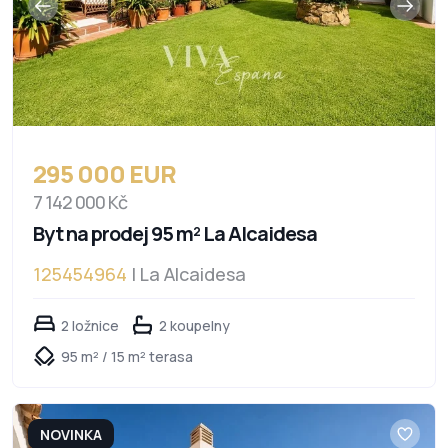
295 000 EUR
7 142 000 Kč
Byt na prodej 95 m² La Alcaidesa
125454964
| La Alcaidesa
2 ložnice
2 koupelny
95 m² / 15 m² terasa
NOVINKA