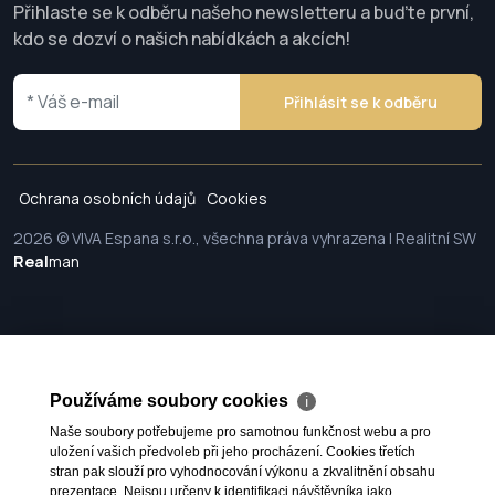
Přihlaste se k odběru našeho newsletteru a buďte první,
kdo se dozví o našich nabídkách a akcích!
Přihlásit se k odběru
Ochrana osobních údajů
Cookies
2026 © VIVA Espana s.r.o., všechna práva vyhrazena | Realitní SW
Real
man
Používáme soubory cookies
ℹ
Naše soubory potřebujeme pro samotnou funkčnost webu a pro
uložení vašich předvoleb při jeho procházení. Cookies třetích
stran pak slouží pro vyhodnocování výkonu a zkvalitnění obsahu
prezentace. Nejsou určeny k identifikaci návštěvníka jako