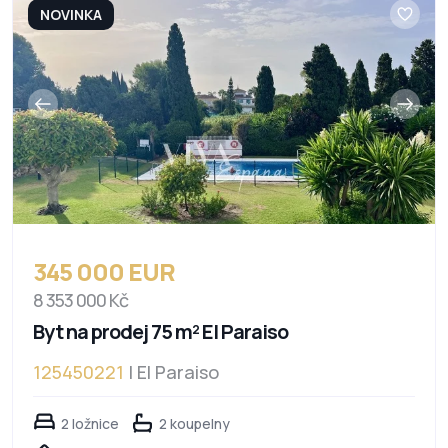
NOVINKA
345 000 EUR
8 353 000 Kč
Byt na prodej 75 m² El Paraiso
125450221
| El Paraiso
2 ložnice
2 koupelny