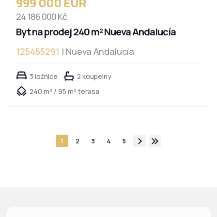
999 000 EUR
24 186 000 Kč
Byt na prodej 240 m² Nueva Andalucía
125455291
| Nueva Andalucía
3 ložnice
2 koupelny
240 m² / 95 m² terasa
1
2
3
4
5