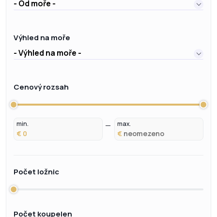
- Od moře -
Výhled na moře
- Výhled na moře -
Cenový rozsah
min.
max.
€
€
Počet ložnic
Počet koupelen