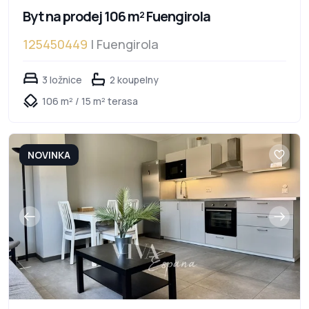
Byt na prodej 106 m² Fuengirola
125450449
| Fuengirola
3 ložnice
2 koupelny
106 m² / 15 m² terasa
NOVINKA