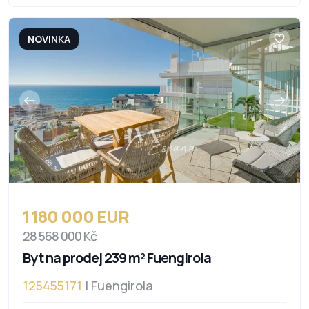
NOVINKA
1 180 000 EUR
28 568 000 Kč
Byt na prodej 239 m² Fuengirola
125455171
| Fuengirola