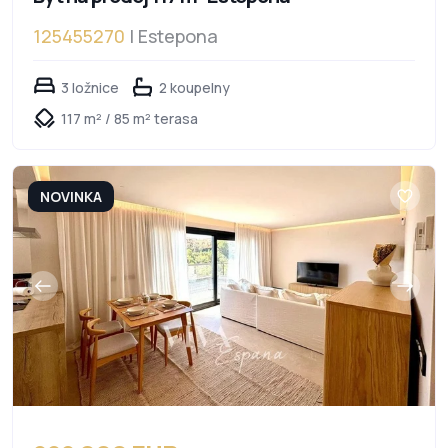
125455270
| Estepona
3 ložnice
2 koupelny
117 m² / 85 m² terasa
NOVINKA