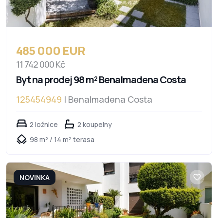
485 000 EUR
11 742 000 Kč
Byt na prodej 98 m² Benalmadena Costa
125454949
| Benalmadena Costa
2 ložnice
2 koupelny
98 m² / 14 m² terasa
NOVINKA