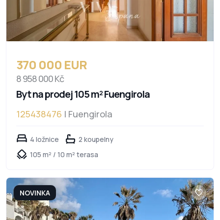
370 000 EUR
8 958 000 Kč
Byt na prodej 105 m² Fuengirola
125438476
| Fuengirola
4 ložnice
2 koupelny
105 m² / 10 m² terasa
NOVINKA