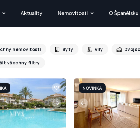
Aktuality
Nemovitosti
O Španělsku
chny nemovitosti
Byty
Vily
Dvojd
šit všechny filtry
NKA
NOVINKA