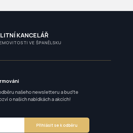
LITNÍ KANCELÁŘ
NEMOVITOSTI VE ŠPANĚLSKU
ormováni
 odběru našeho newsletteru a buďte
ozví o našich nabídkách a akcích!
Přihlásit se k odběru