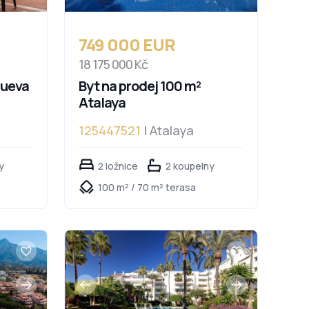
749 000 EUR
18 175 000 Kč
Nueva
Byt na prodej 100 m²
Atalaya
125447521
| Atalaya
y
2 ložnice
2 koupelny
100 m² / 70 m² terasa