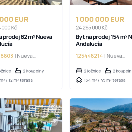
 000 EUR
1 000 000 EUR
4 000 Kč
24 265 000 Kč
a prodej 82 m² Nueva
Byt na prodej 154 m² 
lucía
Andalucía
38803
| Nueva
125448214
| Nueva
ucía
Andalucía
ožnice
2 koupelny
2 ložnice
2 koupeln
m² / 12 m² terasa
154 m² / 45 m² terasa