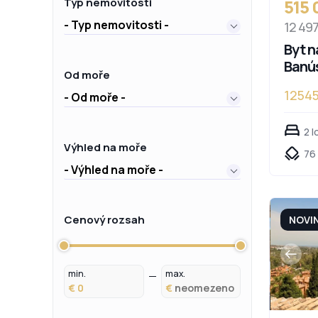
515
Typ nemovitosti
- Typ nemovitosti -
12 49
Byt n
Banú
Od moře
1254
- Od moře -
2 l
Výhled na moře
76
- Výhled na moře -
Cenový rozsah
NOVI
min.
max.
€
€