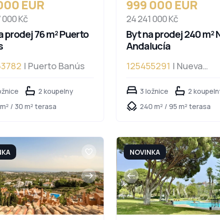
 000 EUR
999 000 EUR
7 000 Kč
24 241 000 Kč
a prodej 76 m² Puerto
Byt na prodej 240 m²
s
Andalucía
53782
| Puerto Banús
125455291
| Nueva
Andalucía
ožnice
2 koupelny
3 ložnice
2 koupeln
 m² / 30 m² terasa
240 m² / 95 m² terasa
NKA
NOVINKA