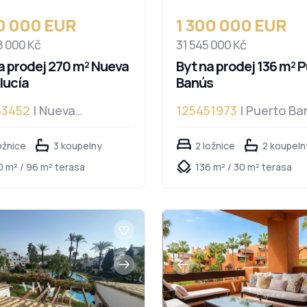
50 000 EUR
1 300 000 EUR
8 000 Kč
31 545 000 Kč
a prodej 270 m² Nueva
Byt na prodej 136 m² 
lucía
Banús
53452
| Nueva
125451973
| Puerto Ba
ucía
ožnice
3 koupelny
2 ložnice
2 koupeln
0 m² / 96 m² terasa
136 m² / 30 m² terasa