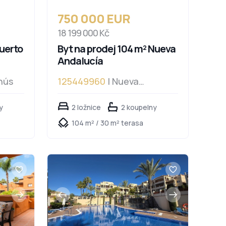
750 000 EUR
18 199 000 Kč
Puerto
Byt na prodej 104 m² Nueva
Andalucía
nús
125449960
| Nueva
Andalucía, Nueva Andalucía
y
2 ložnice
2 koupelny
104 m² / 30 m² terasa