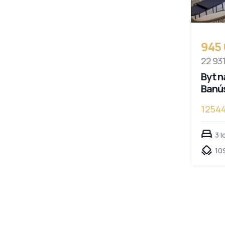
945
22 93
Byt n
Banú
1254
3 l
109