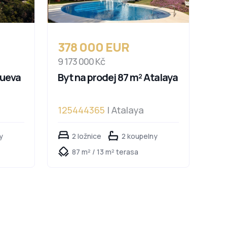
378 000 EUR
9 173 000 Kč
Nueva
Byt na prodej 87 m² Atalaya
125444365
| Atalaya
y
2 ložnice
2 koupelny
87 m² / 13 m² terasa