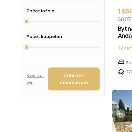
1 6
Počet ložnic
40 03
Byt n
Anda
Počet koupelen
1254
Andal
3 l
27
Zobrazit
Vymazat
nemovitosti
vše