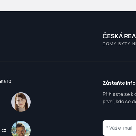
ČESKÁ REA
DOMY, BYTY, 
aha 10
Zůstaňte inf
Přihlaste se k
první, kdo se d
a.cz