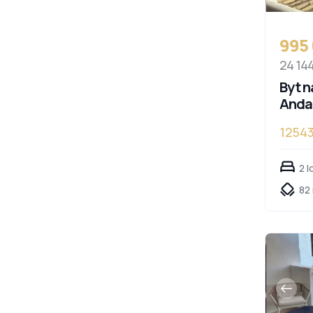
995
24 14
Byt n
Anda
1254
Andal
2 l
82 