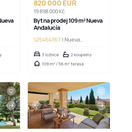
820 000 EUR
19 898 000 Kč
 Nueva
Byt na prodej 109 m² Nueva
Andalucía
125454367
| Nueva
Andalucía, Nueva Andalucía
y
3 ložnice
2 koupelny
109 m² / 56 m² terasa