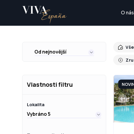
O nás
Vše
Od nejnovější
Zru
Vlastnosti filtru
NOVI
Lokalita
Vybráno 5