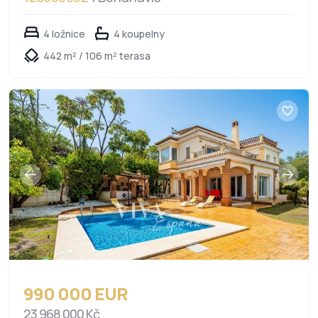
4 ložnice
4 koupelny
442 m² / 106 m² terasa
990 000 EUR
23 968 000 Kč