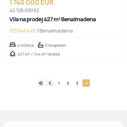
1 740 000 EUR
42 126 000 Kč
Vila na prodej 427 m² Benalmadena
125346445
| Benalmadena
4 ložnice
5 koupelen
427 m² / 144 m² terasa
1
2
3
4