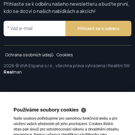
Přihlaste se k odběru našeho newsletteru a buďte první,
kdo se dozví o našich nabídkách a akcích!
Přihlásit se k odběru
Ochrana osobních údajů
Cookies
2026 © VIVA Espana s.r.o., všechna práva vyhrazena | Realitní SW
Real
man
Používáme soubory cookies
ℹ
Naše soubory potřebujeme pro samotnou funkčnost webu a pro
uložení vašich předvoleb při jeho procházení. Cookies třetích
stran pak slouží pro vyhodnocování výkonu a zkvalitnění obsahu
prezentace. Nejsou určeny k identifikaci návštěvníka jako