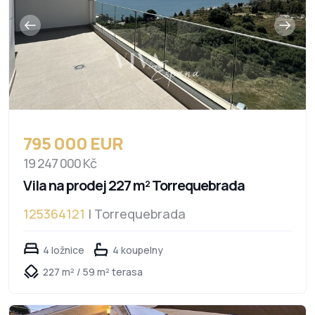
795 000 EUR
19 247 000 Kč
Vila na prodej 227 m² Torrequebrada
125364121
| Torrequebrada
4 ložnice
4 koupelny
227 m² / 59 m² terasa