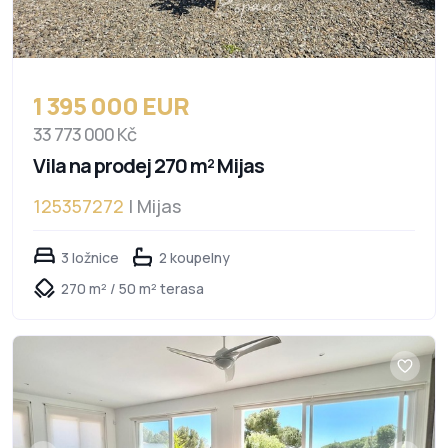
1 395 000 EUR
33 773 000 Kč
Vila na prodej 270 m² Mijas
125357272
| Mijas
3 ložnice
2 koupelny
270 m² / 50 m² terasa