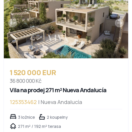
1 520 000 EUR
36 800 000 Kč
Vila na prodej 271 m² Nueva Andalucía
125353462
| Nueva Andalucía
3 ložnice
2 koupelny
271 m² / 192 m² terasa