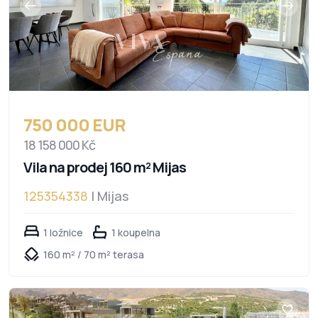
750 000 EUR
18 158 000 Kč
Vila na prodej 160 m² Mijas
125354338
| Mijas
1 ložnice
1 koupelna
160 m² / 70 m² terasa