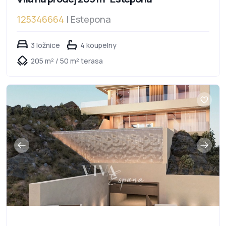
125346664
| Estepona
3 ložnice
4 koupelny
205 m² / 50 m² terasa