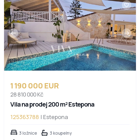
1 190 000 EUR
28 810 000 Kč
Vila na prodej 200 m² Estepona
125363788
| Estepona
3 ložnice
3 koupelny