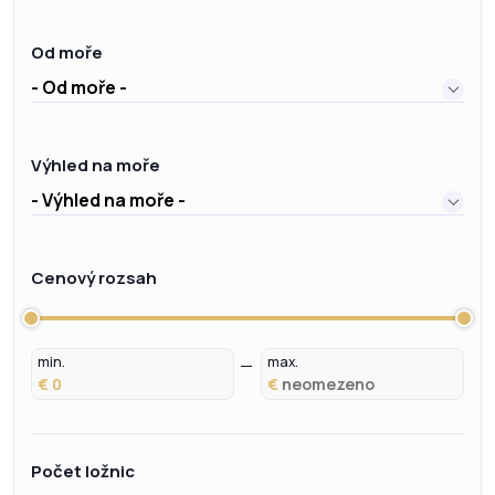
Od moře
- Od moře -
Výhled na moře
- Výhled na moře -
Cenový rozsah
min.
max.
€
€
Počet ložnic