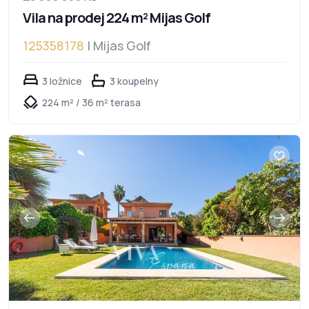
Vila na prodej 224 m² Mijas Golf
125358178
| Mijas Golf
3 ložnice
3 koupelny
224 m² / 36 m² terasa