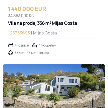
1 440 000 EUR
34 863 000 Kč
Vila na prodej 336 m² Mijas Costa
125353693
| Mijas Costa
4 ložnice
4 koupelny
336 m² / 34 m² terasa