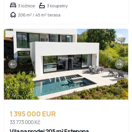
3 ložnice
3 koupelny
206 m² / 45 m² terasa
1 395 000 EUR
33 773 000 Kč
Vila na prodej 205 m² Estepona