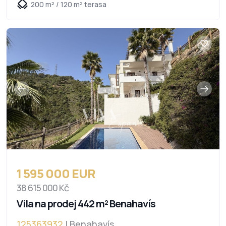
200 m² / 120 m² terasa
1 595 000 EUR
38 615 000 Kč
Vila na prodej 442 m² Benahavís
125363932
| Benahavís