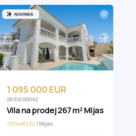
NOVINKA
1 095 000 EUR
26 510 000 Kč
Vila na prodej 267 m² Mijas
125448232
| Mijas