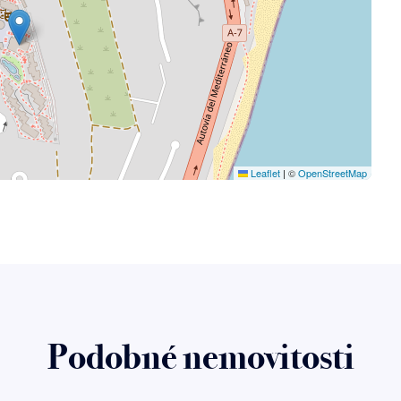
Leaflet
|
©
OpenStreetMap
Podobné nemovitosti