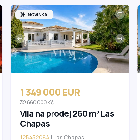
NOVINKA
1 349 000 EUR
32 660 000 Kč
Vila na prodej 260 m² Las
Chapas
125452084
| Las Chapas