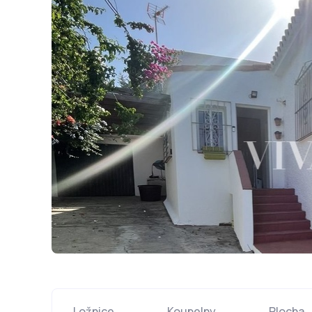
Ložnice
Koupelny
Plocha