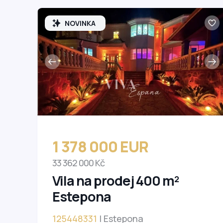
NOVINKA
1 378 000 EUR
33 362 000 Kč
Vila na prodej 400 m²
Estepona
125448331
| Estepona