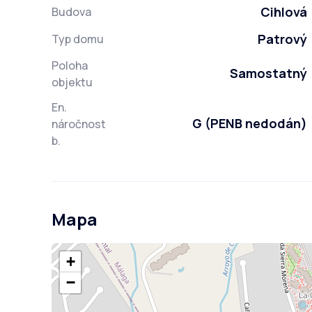
Cihlová
Budova
Patrový
Typ domu
Poloha
Samostatný
objektu
En.
G (PENB nedodán)
náročnost
b.
Mapa
+
−