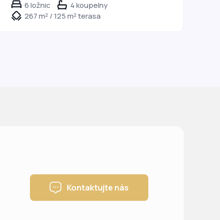
6 ložnic
4 koupelny
267 m² / 125 m² terasa
Kontaktujte nás