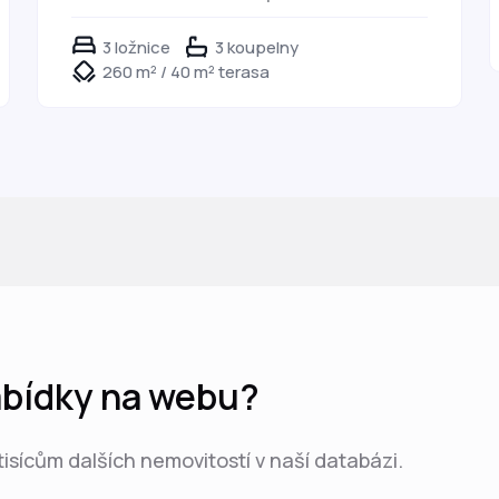
3 ložnice
3 koupelny
260 m² / 40 m² terasa
nabídky na webu?
 tisícům dalších nemovitostí v naší databázi.