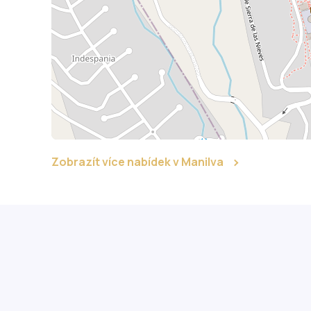
Zobrazít více nabídek v Manilva