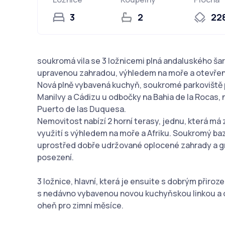
3
2
22
soukromá vila se 3 ložnicemi plná andaluského š
upravenou zahradou, výhledem na moře a otevře
Nová plně vybavená kuchyň, soukromé parkoviště pr
Manilvy a Cádizu u odbočky na Bahia de la Rocas, 
Puerto de las Duquesa.
Nemovitost nabízí 2 horní terasy, jednu, která má 
využití s výhledem na moře a Afriku. Soukromý b
uprostřed dobře udržované oplocené zahrady a gri
posezení.
3 ložnice, hlavní, která je ensuite s dobrým přir
s nedávno vybavenou novou kuchyňskou linkou a o
oheň pro zimní měsíce.