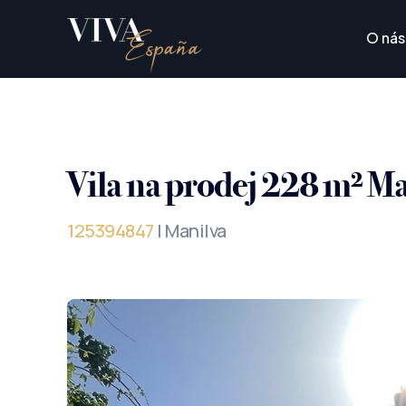
O nás
Vila na prodej 228 m² M
125394847
| Manilva