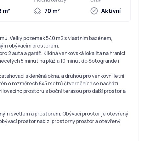
8 m²
70 m²
Aktivní
armu. Velký pozemek 540 m2 s vlastním bazénem,
ným obývacím prostorem.
o 2 auta a garáž. Klidná venkovská lokalita na hranici
necelých 5 minut na pláž a 10 minut do Sotogrande i
zatahovací skleněná okna, a druhou pro venkovní letní
azén o rozměrech 8x5 metrů čtverečních se nachází
lovacího prostoru s boční terasou pro další prostor a
ozeným světlem a prostorem. Obývací prostor je otevřený
bývací prostor nabízí prostorný prostor a otevřený