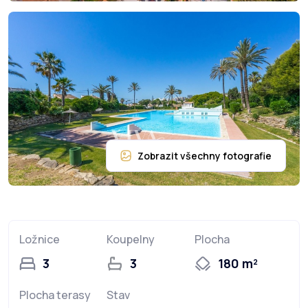
Ložnice
Koupelny
Plocha
3
3
180 m²
Plocha terasy
Stav