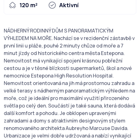
120 m²
Aktivní
NÁDHERNÝ RODINNÝ DŮM S PANORAMATICKÝM
VÝHLEDEM NA MOŘE. Nachází se v rezidenční zástavbě v
první linii u pláže, pouhé 2 minuty chůze od moře a 7
minut jízdy od historického centra města Estepona.
Nemovitost má vynikající spojení krásnou pobřežní
cestou a je v těsné blízkosti supermarketů, škol a nové
nemocnice Estepona High Resolution Hospital.
Nemovitost orientovaná na jih má prostornou zahradu a
velké terasy s nádherným panoramatickým výhledem na
moře, což je ideální pro maximální využití přirozeného
světla po celý den. Součástí je také sauna, která dodává
další komfort a pohodu. Je obklopen upravenými
zahradami a domy s atraktivním designovým stylem
renomovaného architekta Aubreyho Marcuse Davida.
Urbanizace je velmi dobře udržovaná a nabízí vynikající