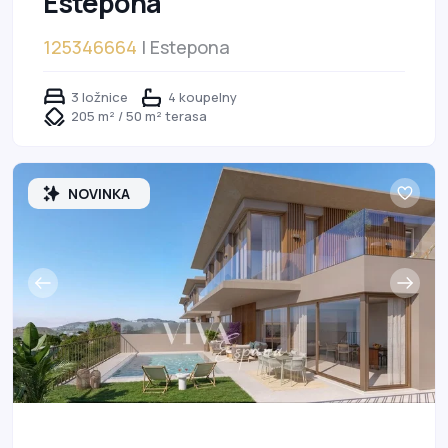
Estepona
125346664
| Estepona
3 ložnice
4 koupelny
205 m² / 50 m² terasa
NOVINKA