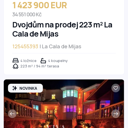
1 423 900 EUR
34 551 000 Kč
Dvojdům na prodej 223 m² La
Cala de Mijas
125455393
| La Cala de Mijas
4 ložnice
4 koupelny
223 m² / 94 m² terasa
NOVINKA