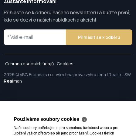
Zůstaňte informováni
Přihlaste se k odběru našeho newsletteru a buďte první,
kdo se dozví o našich nabídkách a akcích!
Přihlásit se k odběru
Ochrana osobních údajů
Cookies
2026 © VIVA Espana s.r.o., všechna práva vyhrazena | Realitní SW
Real
man
Používáme soubory cookies
ℹ
Naše soubory potřebujeme pro samotnou funkčnost webu a pro
uložení vašich předvoleb při jeho procházení. Cookies třetích