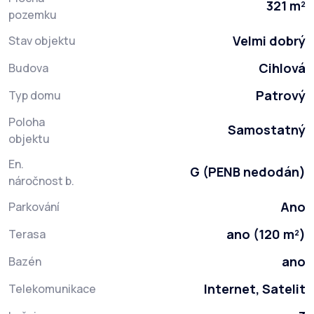
321 m²
pozemku
Velmi dobrý
Stav objektu
Cihlová
Budova
Patrový
Typ domu
Poloha
Samostatný
objektu
En.
G (PENB nedodán)
náročnost b.
Ano
Parkování
ano (120 m²)
Terasa
ano
Bazén
Internet, Satelit
Telekomunikace