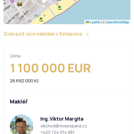
Leaflet
|
©
OpenStreetMap
Zobrazít více nabídek v Estepona
Cena
1 100 000 EUR
26 692 000 Kč
Makléř
Ing. Viktor Margita
obchod@vivaespana.cz
+420 724 014 881