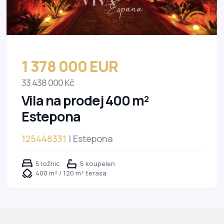
1 378 000 EUR
33 438 000 Kč
Vila na prodej 400 m²
Estepona
125448331
| Estepona
5 ložnic
5 koupelen
400 m² / 120 m² terasa