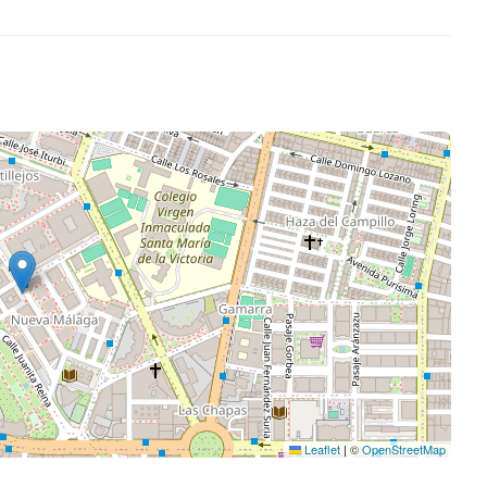
Leaflet
|
©
OpenStreetMap