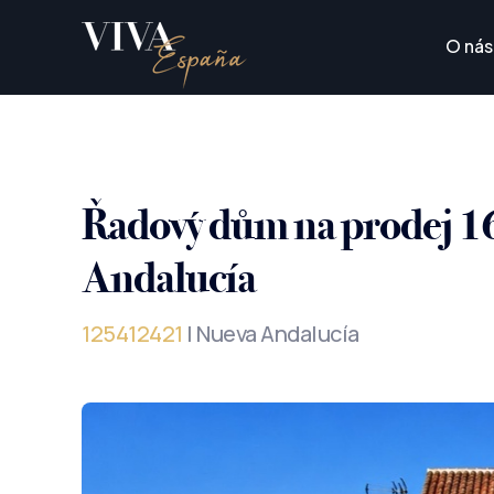
O nás
Řadový dům na prodej 1
Andalucía
125412421
| Nueva Andalucía