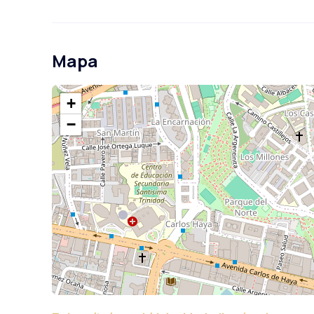
Mapa
+
−