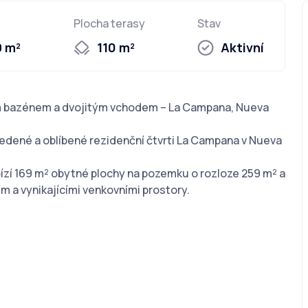
Plocha terasy
Stav
9 m²
110 m²
Aktivní
m bazénem a dvojitým vchodem – La Campana, Nueva
vedené a oblíbené rezidenční čtvrti La Campana v Nueva
zí 169 m² obytné plochy na pozemku o rozloze 259 m² a
a vynikajícími venkovními prostory.