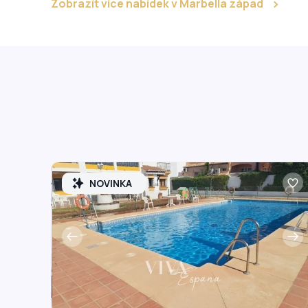
Zobrazít více nabídek v Marbella západ
NOVINKA