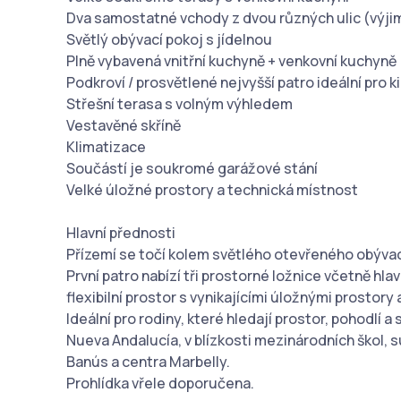
Dva samostatné vchody z dvou různých ulic (výji
Světlý obývací pokoj s jídelnou
Plně vybavená vnitřní kuchyně + venkovní kuchyně
Podkroví / prosvětlené nejvyšší patro ideální pro k
Střešní terasa s volným výhledem
Vestavěné skříně
Klimatizace
Součástí je soukromé garážové stání
Velké úložné prostory a technická místnost
Hlavní přednosti
Přízemí se točí kolem světlého otevřeného obývac
První patro nabízí tři prostorné ložnice včetně hla
flexibilní prostor s vynikajícími úložnými prostor
Ideální pro rodiny, které hledají prostor, pohodlí 
Nueva Andalucía, v blízkosti mezinárodních škol, 
Banús a centra Marbelly.
Prohlídka vřele doporučena.