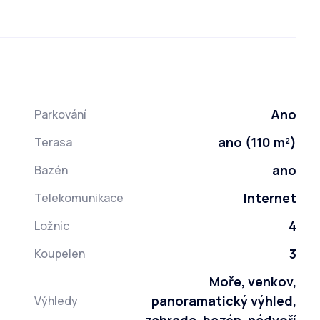
Ano
Parkování
ano (110 m²)
Terasa
ano
Bazén
Internet
Telekomunikace
4
Ložnic
3
Koupelen
Moře, venkov,
panoramatický výhled,
Výhledy
zahrada, bazén, nádvoří