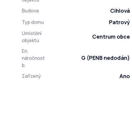
Cihlová
Budova
Patrový
Typ domu
Umístění
Centrum obce
objektu
En.
G (PENB nedodán)
náročnost
b.
Ano
Zařízený