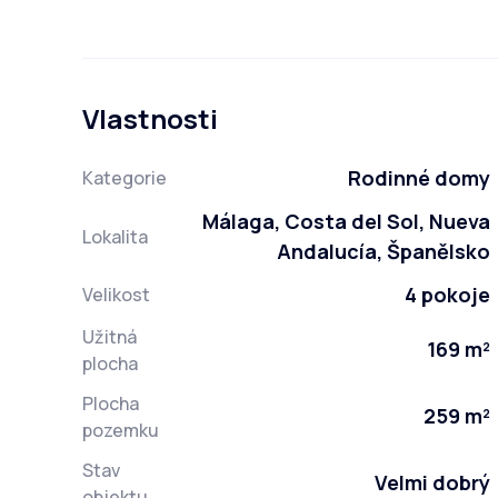
Vlastnosti
Rodinné domy
Kategorie
Málaga, Costa del Sol, Nueva
Lokalita
Andalucía, Španělsko
4 pokoje
Velikost
Užitná
169 m²
plocha
Plocha
259 m²
pozemku
Stav
Velmi dobrý
objektu