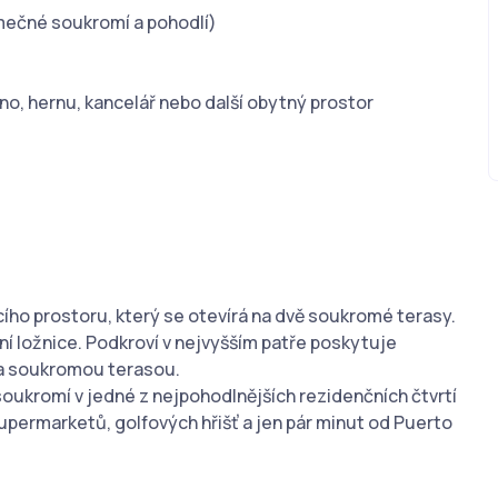
mečné soukromí a pohodlí)
ino, hernu, kancelář nebo další obytný prostor
ího prostoru, který se otevírá na dvě soukromé terasy.
vní ložnice. Podkroví v nejvyšším patře poskytuje
y a soukromou terasou.
a soukromí v jedné z nejpohodlnějších rezidenčních čtvrtí
supermarketů, golfových hřišť a jen pár minut od Puerto