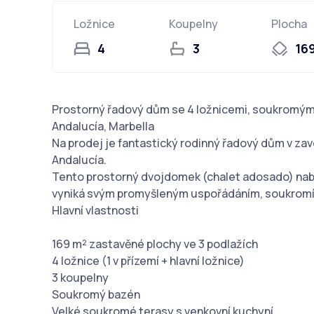
Ložnice
Koupelny
Plocha
4
3
16
Prostorný řadový dům se 4 ložnicemi, soukromý
Andalucía, Marbella
Na prodej je fantastický rodinný řadový dům v za
Andalucía.
Tento prostorný dvojdomek (chalet adosado) nabí
vyniká svým promyšleným uspořádáním, soukromím 
Hlavní vlastnosti
169 m² zastavěné plochy ve 3 podlažích
4 ložnice (1 v přízemí + hlavní ložnice)
3 koupelny
Soukromý bazén
Velké soukromé terasy s venkovní kuchyní