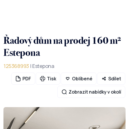
Řadový dům na prodej 160 m²
Estepona
125368993
| Estepona
PDF
Tisk
Oblíbené
Sdílet
Zobrazit nabídky v okolí