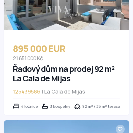
895 000 EUR
21 651 000 Kč
Řadový dům na prodej 92 m²
La Cala de Mijas
125439586
| La Cala de Mijas
4 ložnice
3 koupelny
92 m² / 35 m² terasa