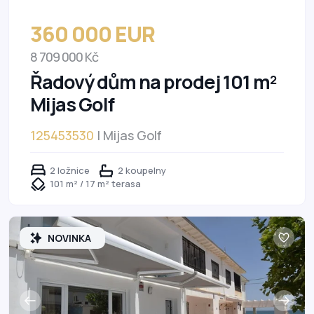
360 000 EUR
8 709 000 Kč
Řadový dům na prodej 101 m²
Mijas Golf
125453530
| Mijas Golf
2 ložnice
2 koupelny
101 m² / 17 m² terasa
NOVINKA