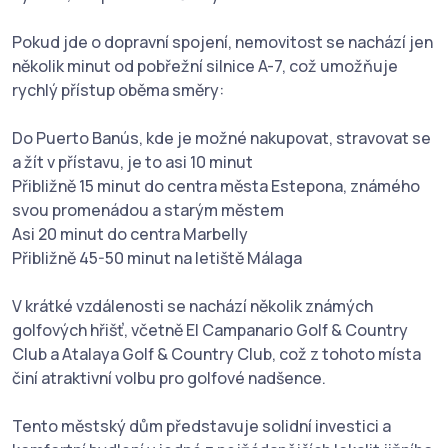
Pokud jde o dopravní spojení, nemovitost se nachází jen
několik minut od pobřežní silnice A-7, což umožňuje
rychlý přístup oběma směry:
Do Puerto Banús, kde je možné nakupovat, stravovat se
a žít v přístavu, je to asi 10 minut
Přibližně 15 minut do centra města Estepona, známého
svou promenádou a starým městem
Asi 20 minut do centra Marbelly
Přibližně 45-50 minut na letiště Málaga
V krátké vzdálenosti se nachází několik známých
golfových hřišť, včetně El Campanario Golf & Country
Club a Atalaya Golf & Country Club, což z tohoto místa
činí atraktivní volbu pro golfové nadšence.
Tento městský dům představuje solidní investici a