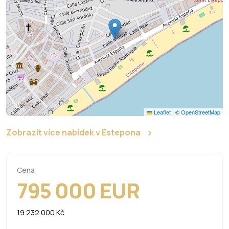
Leaflet
|
©
OpenStreetMap
Zobrazít více nabídek v Estepona
Cena
795 000 EUR
19 232 000 Kč