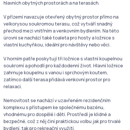
hlavních obytných prostorách a na terasách.
V přízemí navazuje otevřený obytný prostor přímo na
velkorysou soukromou terasu, což vytváří snadný
přechod mezi vnitřním a venkovním bydlením. Na této
úrovni se nachází také toaleta pro hosty a ložnice s
vlastní kuchyňkou, ideální pro návštěvy nebo věci.
V horním patře poskytují tři ložnice s vlastní koupelnou
soukromí a pohodlí pro každodenní život. Hlavní ložnice
zahrnuje koupelnu s vanou i sprchovým koutem,
zatímco další terasa přidává venkovní prostor pro
relaxaci.
Nemovitost se nachází v uzavřeném rezidenčním
komplexu s přístupem ke společnému bazénu,
vhodnému pro dospělé i děti. Prostředí je klidné a
bezpečné, což z něj činí praktickou volbu jak pro trvalé
bydlení, tak pro rekreační využití.