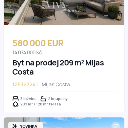
580 000 EUR
14 074 000 Kč
Byt na prodej 209 m² Mijas
Costa
125367241
| Mijas Costa
3 ložnice
2 koupelny
209 m² / 128 m² terasa
NOVINKA