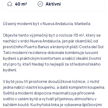
40 m²
Aktivní
Úžasný moderní byt v Nueva Andalucía, Marbella
Objevte tento výjimečný byt o rozloze 115 m², který se
nachází v srdci Nueva Andalucía, jen pár okamžiků od
prestižního Puerto Banús a krásných pláží Costa del Sol.
Tato moderní rezidence dokonale kombinuje luxusní
bydlení s praktickým komfortem a nabízí ideální životní
styl pro ty, kteří hledají to nejlepší ze středomořského
bydlení.
V bytě jsou tři prostorné dvoulůžkové ložnice, z nichž
jedna nabízí vlastní koupelnu, a další kompletní koupelna.
Světlá a moderní dispozice maximalizuje přirozené
světlo v celém bytě a vytváří příjemnou atmosféru v
každém koutě. Kuchyňská linka je vybavena špičkovými