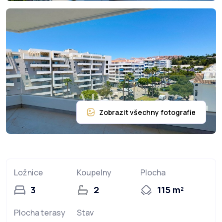
Ložnice
Koupelny
Plocha
3
2
115 m²
Plocha terasy
Stav