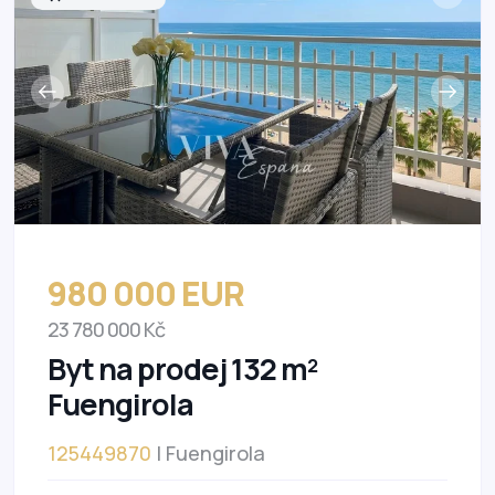
980 000 EUR
23 780 000 Kč
Byt na prodej 132 m²
Fuengirola
125449870
| Fuengirola