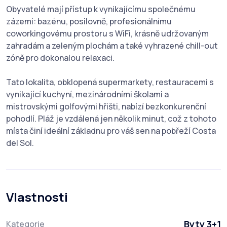
Obyvatelé mají přístup k vynikajícímu společnému
zázemí: bazénu, posilovně, profesionálnímu
coworkingovému prostoru s WiFi, krásně udržovaným
zahradám a zeleným plochám a také vyhrazené chill-out
zóně pro dokonalou relaxaci.
Tato lokalita, obklopená supermarkety, restauracemi s
vynikající kuchyní, mezinárodními školami a
mistrovskými golfovými hřišti, nabízí bezkonkurenční
pohodlí. Pláž je vzdálená jen několik minut, což z tohoto
místa činí ideální základnu pro váš sen na pobřeží Costa
del Sol.
Vlastnosti
Byty 3+1
Kategorie