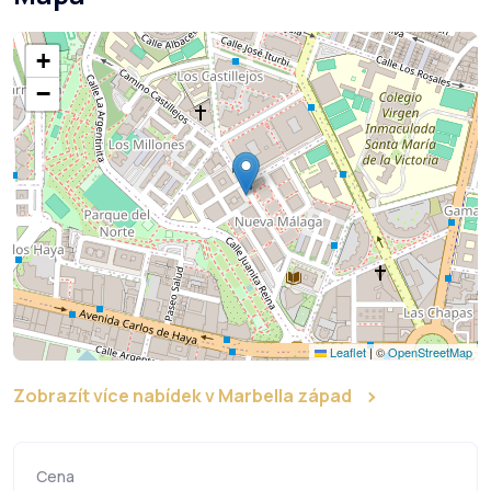
+
−
Leaflet
|
©
OpenStreetMap
Zobrazít více nabídek v Marbella západ
Cena