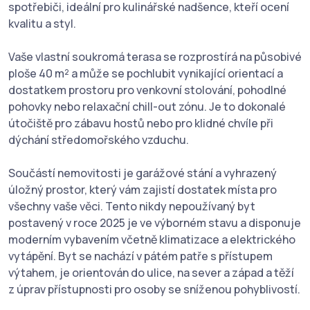
spotřebiči, ideální pro kulinářské nadšence, kteří ocení
kvalitu a styl.
Vaše vlastní soukromá terasa se rozprostírá na působivé
ploše 40 m² a může se pochlubit vynikající orientací a
dostatkem prostoru pro venkovní stolování, pohodlné
pohovky nebo relaxační chill-out zónu. Je to dokonalé
útočiště pro zábavu hostů nebo pro klidné chvíle při
dýchání středomořského vzduchu.
Součástí nemovitosti je garážové stání a vyhrazený
úložný prostor, který vám zajistí dostatek místa pro
všechny vaše věci. Tento nikdy nepoužívaný byt
postavený v roce 2025 je ve výborném stavu a disponuje
moderním vybavením včetně klimatizace a elektrického
vytápění. Byt se nachází v pátém patře s přístupem
výtahem, je orientován do ulice, na sever a západ a těží
z úprav přístupnosti pro osoby se sníženou pohyblivostí.