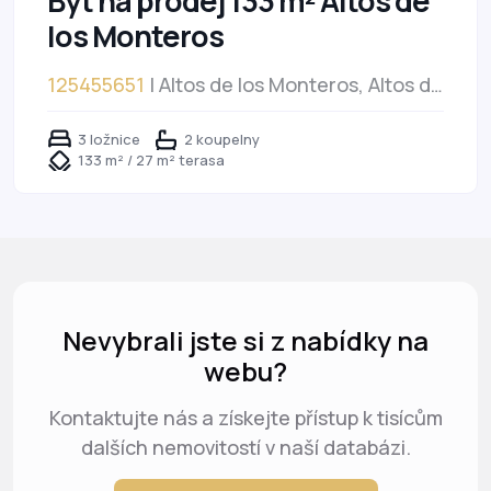
Byt na prodej 133 m² Altos de
los Monteros
125455651
| Altos de los Monteros, Altos de
los Monteros
3 ložnice
2 koupelny
133 m² / 27 m² terasa
Nevybrali jste si z nabídky na
webu?
Kontaktujte nás a získejte přístup k tisícům
dalších nemovitostí v naší databázi.