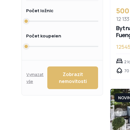
500
Počet ložnic
12 133
Byt n
Fueng
Počet koupelen
1254
2 l
70
Zobrazit
Vymazat
nemovitosti
vše
NOVI