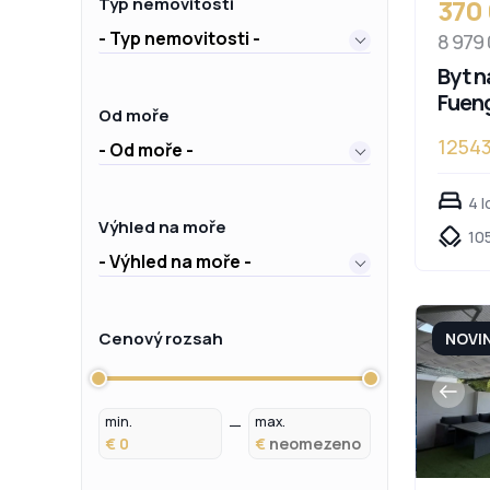
370
Typ nemovitosti
- Typ nemovitosti -
8 979
Byt n
Fueng
Od moře
1254
- Od moře -
4 l
Výhled na moře
105
- Výhled na moře -
Cenový rozsah
NOVI
min.
max.
€
€