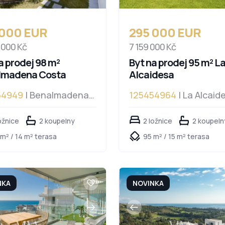
 000 EUR
295 000 EUR
 000 Kč
7 159 000 Kč
a prodej 98 m²
Byt na prodej 95 m² L
lmadena Costa
Alcaidesa
54949
| Benalmadena
125454964
| La Alcaid
a
ožnice
2 koupelny
2 ložnice
2 koupeln
m² / 14 m² terasa
95 m² / 15 m² terasa
NKA
NOVINKA