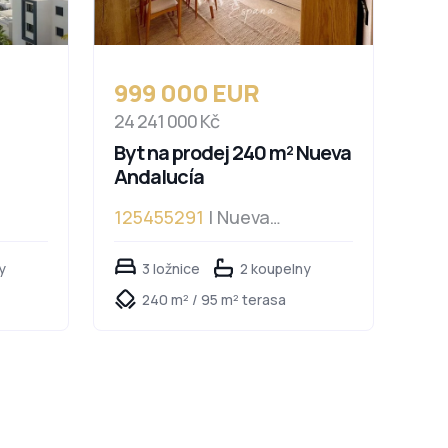
999 000 EUR
24 241 000 Kč
Byt na prodej 240 m² Nueva
Andalucía
125455291
| Nueva
Andalucía
y
3 ložnice
2 koupelny
240 m² / 95 m² terasa