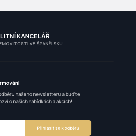
LITNÍ KANCELÁŘ
NEMOVITOSTI VE ŠPANĚLSKU
ormováni
 odběru našeho newsletteru a buďte
ozví o našich nabídkách a akcích!
Přihlásit se k odběru