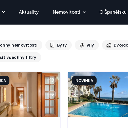
Aktuality
Nemovitosti
O Španělsku
chny nemovitosti
Byty
Vily
Dvojd
šit všechny filtry
NKA
NOVINKA