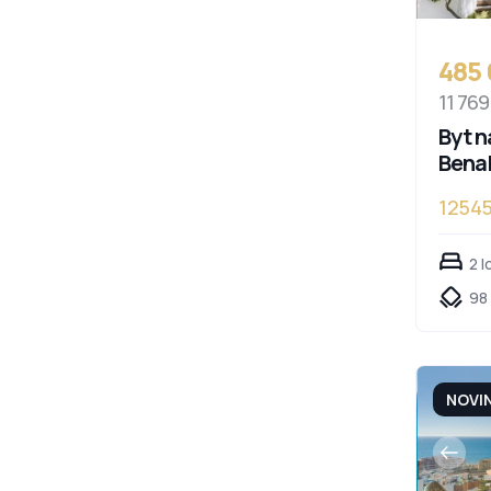
485
11 769
Byt n
Bena
1254
Cost
2 l
98 
NOVI