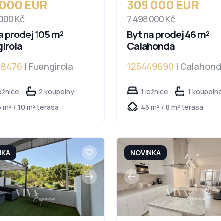
 000 EUR
309 000 EUR
 000 Kč
7 498 000 Kč
a prodej 105 m²
Byt na prodej 46 m²
irola
Calahonda
38476
| Fuengirola
125449690
| Calahon
ožnice
2 koupelny
1 ložnice
1 koupeln
 m² / 10 m² terasa
46 m² / 8 m² terasa
NKA
NOVINKA