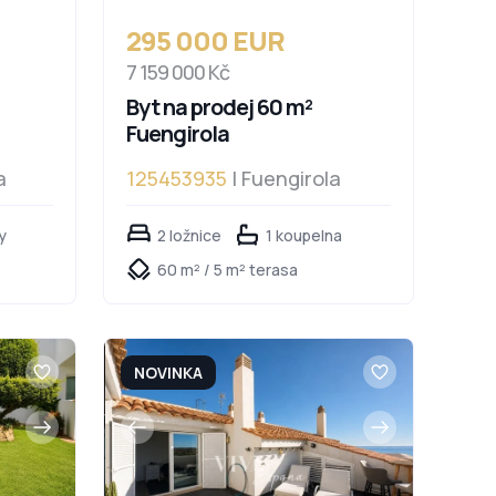
295 000 EUR
7 159 000 Kč
Byt na prodej 60 m²
Fuengirola
a
125453935
| Fuengirola
y
2 ložnice
1 koupelna
60 m² / 5 m² terasa
NOVINKA