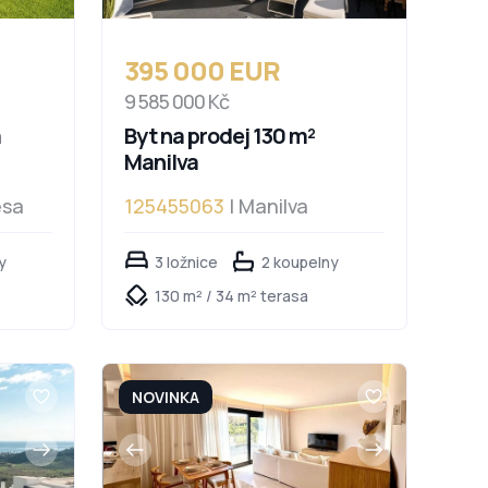
395 000 EUR
9 585 000 Kč
a
Byt na prodej 130 m²
Manilva
esa
125455063
| Manilva
y
3 ložnice
2 koupelny
130 m² / 34 m² terasa
NOVINKA