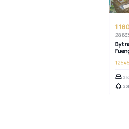
1 18
28 63
Byt n
Fueng
12545
2 l
23