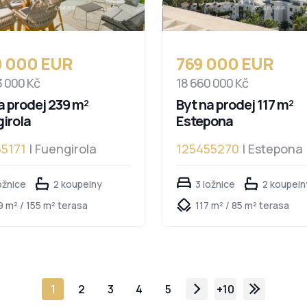
0 000 EUR
769 000 EUR
3 000 Kč
18 660 000 Kč
a prodej 239 m²
Byt na prodej 117 m²
irola
Estepona
5171
| Fuengirola
125455270
| Estepona
ožnice
2 koupelny
3 ložnice
2 koupeln
9 m² / 155 m² terasa
117 m² / 85 m² terasa
1
2
3
4
5
+10