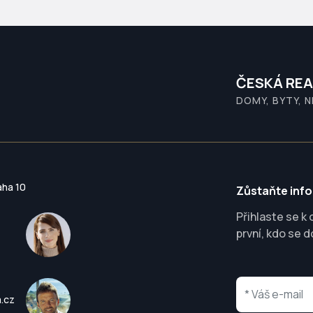
ČESKÁ REA
DOMY, BYTY, 
aha 10
Zůstaňte inf
Přihlaste se k
první, kdo se d
a.cz