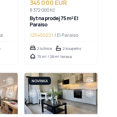
345 000 EUR
8 372 000 Kč
Byt na prodej 75 m² El
Paraiso
da
125450221
| El Paraiso
a
2 ložnice
2 koupelny
75 m² / 28 m² terasa
NOVINKA