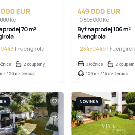
 000 EUR
449 000 EUR
 000 Kč
10 895 000 Kč
a prodej 70 m²
Byt na prodej 106 m²
irola
Fuengirola
50443
| Fuengirola
125450449
| Fuengirol
ožnice
2 koupelny
3 ložnice
2 koupeln
 m² / 26 m² terasa
106 m² / 15 m² terasa
NKA
NOVINKA