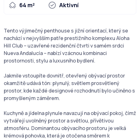
64 m²
Aktivní
Tento výjimečný penthouse s jižní orientací, který se
nachází v nejvyšším patře prestižního komplexu Aloha
Hill Club – uzavřené rezidenční čtvrti v samém srdci
Nueva Andalucía – nabízí vzácnou kombinaci
prostornosti, stylu a luxusního bydlení.
Jakmile vstoupíte dovnitř, otevřený obývací prostor
okamžitě udává tón: plynulý, světlem prosvětlený
prostor, kde každé designové rozhodnutí bylo učiněno s
promyšleným záměrem.
Kuchyně a jídelna plynule navazují na obývací pokoj, čímž
vytvářejí uvolněný prostor a světlou, přívětivou
atmosféru. Dominantou obývacího prostoru je velká
krémová pohovka, která je otočena směrem k