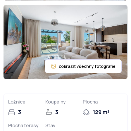
Ložnice
Koupelny
Plocha
3
3
129 m²
Plocha terasy
Stav