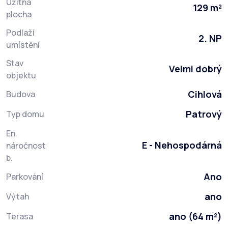
Užitná
129 m²
plocha
Podlaží
2. NP
umístění
Stav
Velmi dobrý
objektu
Cihlová
Budova
Patrový
Typ domu
En.
E - Nehospodárná
náročnost
b.
Ano
Parkování
ano
Výtah
ano (64 m²)
Terasa