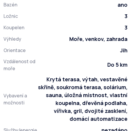
ano
Bazén
3
Ložnic
3
Koupelen
Moře, venkov, zahrada
Výhledy
Jih
Orientace
Vzdálenost od
Do 5 km
moře
Krytá terasa, výtah, vestavěné
skříně, soukromá terasa, solárium,
sauna, úložná místnost, vlastní
Vybavení a
možnosti
koupelna, dřevěná podlaha,
vířivka, gril, dvojité zasklení,
domácí automatizace
nezadáno
Služby/energie