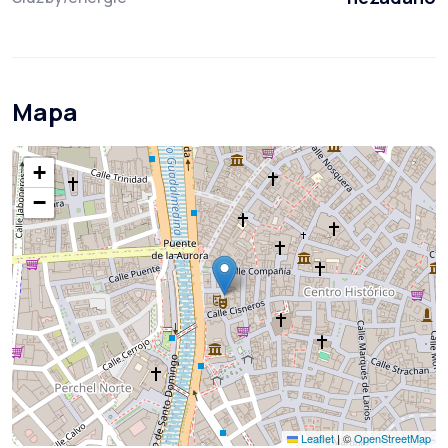
Mapa
+
−
Leaflet
|
©
OpenStreetMap