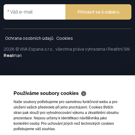
Přihlásit se k odběru
Ochrana osobních údajů
Cookies
2026 © VIVA Espana s.r.o., všechna práva vyhrazena | Realitní SW
Real
man
Používáme soubory cookies
ℹ
Naše soubory potřebujeme pro samotnou funkčnost webu a pro
uložení vašich předvoleb při jeho procházení. Cookies třetích
stran pak slouží pro vyhodnocování výkonu a zkvalitnění obsahu
prezentace. Nejsou určeny k identifikaci návštěvníka jako
konkrétní osoby. Pro uchování jiných než technických cookies
potřebujeme váš souhlas.