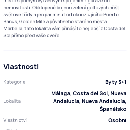
místo s přímým výtahovým spojením z garáže do
nemovitosti. Obklopené bujnou zelení golfových hřišť
světové třídy a jen pár minut od ‌okouzlujícího ‌Puerto
‌Banús, ‌Golden ‌Mile a ‌půvabného starého města
Marbella, ‌tato ‌lokalita vám přináší to ‌nejlepší ‌z ‌Costa ‌del
‌Sol ‌přímo ‌před ‌vaše ‌dveře.
Vlastnosti
Byty 3+1
Kategorie
Málaga, Costa del Sol, Nueva
Andalucía, Nueva Andalucía,
Lokalita
Španělsko
Osobní
Vlastnictví