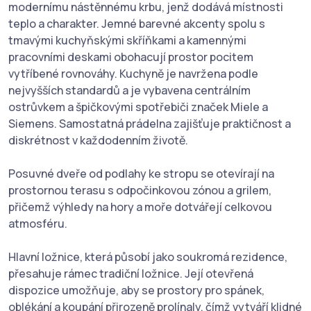
modernímu nástěnnému krbu, jenž dodává místnosti
teplo a charakter. Jemné barevné akcenty spolu s
tmavými kuchyňskými skříňkami a kamennými
pracovními deskami obohacují prostor pocitem
vytříbené rovnováhy. Kuchyně je navržena podle
nejvyšších standardů a je vybavena centrálním
ostrůvkem a špičkovými spotřebiči značek Miele a
Siemens. Samostatná prádelna zajišťuje praktičnost a
diskrétnost v každodenním životě.
Posuvné dveře od podlahy ke stropu se otevírají na
prostornou terasu s odpočinkovou zónou a grilem,
přičemž výhledy na hory a moře dotvářejí celkovou
atmosféru.
Hlavní ložnice, která působí jako soukromá rezidence,
přesahuje rámec tradiční ložnice. Její otevřená
dispozice umožňuje, aby se prostory pro spánek,
oblékání a koupání přirozeně prolínaly, čímž vytváří klidné