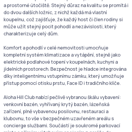
a prostorné útočiště. Stejný důraz na kvalitu se promítá i
do dvou dalších ložnic, z nichž každá má vlastní
koupelnu, což zajišťuje, že každý host či člen rodiny si
může užít stejný pocit pohodlí a nezávislosti, který
charakterizuje celý dům.
Komfort a pohodlí v celé nemovitosti umocňuje
kompletní systém klimatizace a vytápění, stejně jako
elektrické podlahové topení v koupelnách, kuchyni a
jídelních prostorech. Bezpečnost je hladce integrována
díky inteligentnímu vstupnímu zámku, který umožňuje
přístup pomocí otisku prstu, Face ID i tradičního klíče.
Aloha Hill Club nabízí pečlivě vybranou škálu vybavení:
venkovní bazén, vyhřívaný krytý bazén, lázeňská
zařízení, plně vybavenou posilovnu, restauraci a
klubovnu, to vše v bezpečném uzavřeném areálu s
concierge službami. Součástí je soukromé parkovací