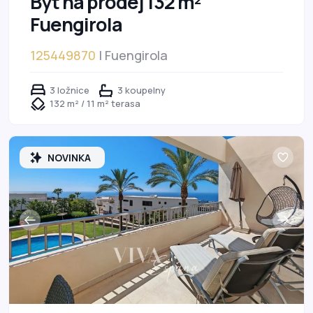
Byt na prodej 132 m²
Fuengirola
125449870
| Fuengirola
3 ložnice
3 koupelny
132 m² / 11 m² terasa
NOVINKA