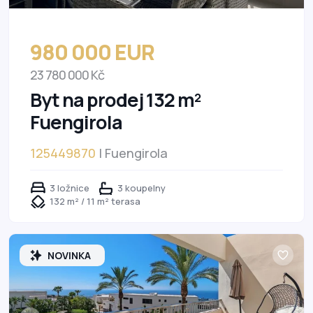
980 000 EUR
23 780 000 Kč
Byt na prodej 132 m²
Fuengirola
125449870
| Fuengirola
3 ložnice
3 koupelny
132 m² / 11 m² terasa
NOVINKA