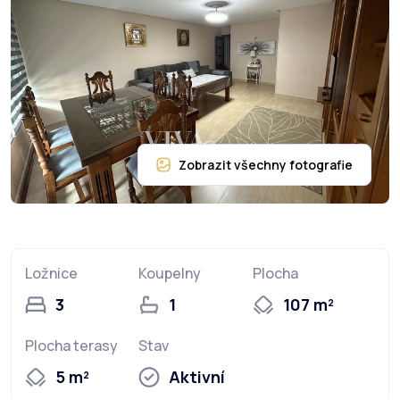
Ložnice
Koupelny
Plocha
3
1
107 m²
Plocha terasy
Stav
5 m²
Aktivní