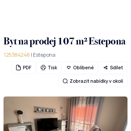
Byt na prodej 107 m² Estepona
125384248
| Estepona
PDF
Tisk
Oblíbené
Sdílet
Zobrazit nabídky v okolí