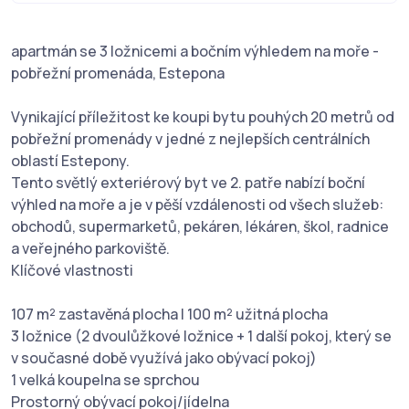
apartmán se 3 ložnicemi a bočním výhledem na moře -
pobřežní promenáda, Estepona
Vynikající příležitost ke koupi bytu pouhých 20 metrů od
pobřežní promenády v jedné z nejlepších centrálních
oblastí Estepony.
Tento světlý exteriérový byt ve 2. patře nabízí boční
výhled na moře a je v pěší vzdálenosti od všech služeb:
obchodů, supermarketů, pekáren, lékáren, škol, radnice
a veřejného parkoviště.
Klíčové vlastnosti
107 m² zastavěná plocha | 100 m² užitná plocha
3 ložnice (2 dvoulůžkové ložnice + 1 další pokoj, který se
v současné době využívá jako obývací pokoj)
1 velká koupelna se sprchou
Prostorný obývací pokoj/jídelna