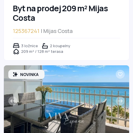
Byt na prodej 209 m² Mijas
Costa
125367241
| Mijas Costa
3 ložnice
2 koupelny
209 m² / 128 m² terasa
NOVINKA