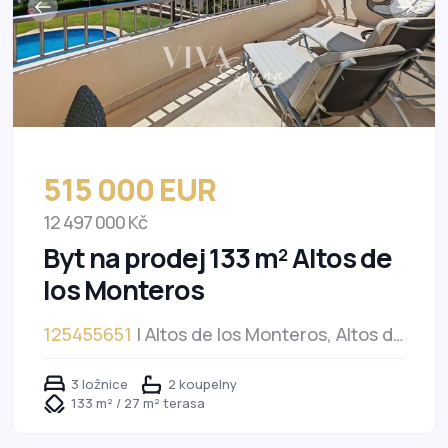
515 000 EUR
12 497 000 Kč
Byt na prodej 133 m² Altos de
los Monteros
125455651
| Altos de los Monteros, Altos de
los Monteros
3 ložnice
2 koupelny
133 m² / 27 m² terasa