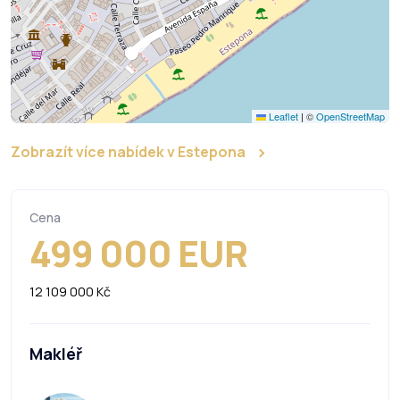
Leaflet
|
©
OpenStreetMap
Zobrazít více nabídek v Estepona
Cena
499 000 EUR
12 109 000 Kč
Makléř