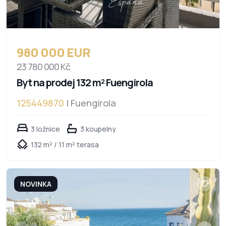
980 000 EUR
23 780 000 Kč
Byt na prodej 132 m² Fuengirola
125449870
| Fuengirola
3 ložnice
3 koupelny
132 m² / 11 m² terasa
NOVINKA