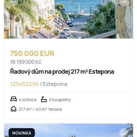
750 000 EUR
18 199 000 Kč
Řadový dům na prodej 217 m² Estepona
125452294
| Estepona
4 ložnice
3 koupelny
217 m² / 40 m² terasa
NOVINKA