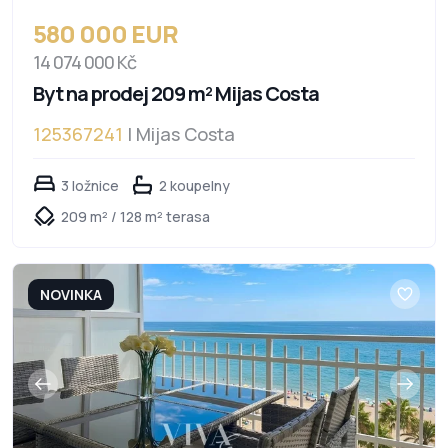
580 000 EUR
14 074 000 Kč
Byt na prodej 209 m² Mijas Costa
125367241
| Mijas Costa
3 ložnice
2 koupelny
209 m² / 128 m² terasa
NOVINKA