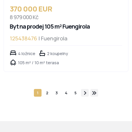
370 000 EUR
8 979 000 Kč
Byt na prodej 105 m² Fuengirola
125438476
| Fuengirola
4 ložnice
2 koupelny
105 m² / 10 m² terasa
1
2
3
4
5