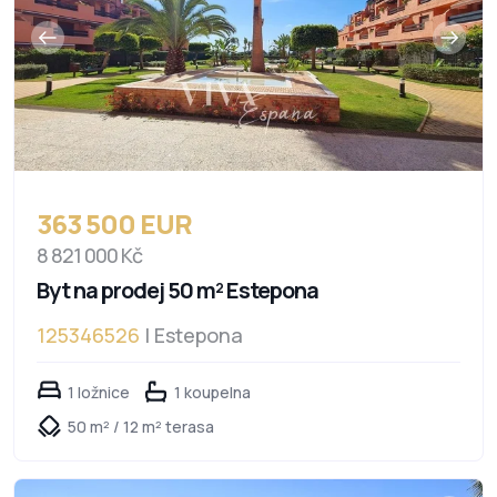
363 500 EUR
8 821 000 Kč
Byt na prodej 50 m² Estepona
125346526
| Estepona
1 ložnice
1 koupelna
50 m² / 12 m² terasa