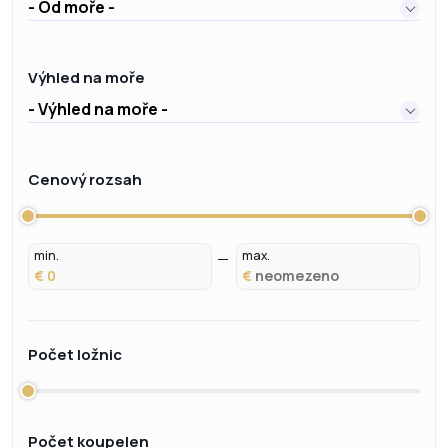
- Od moře -
Výhled na moře
- Výhled na moře -
Cenový rozsah
min.
max.
€
€
Počet ložnic
Počet koupelen