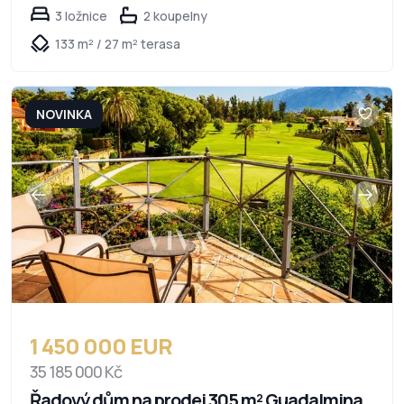
3 ložnice
2 koupelny
133 m² / 27 m² terasa
NOVINKA
1 450 000 EUR
35 185 000 Kč
Řadový dům na prodej 305 m² Guadalmina