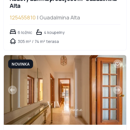
Alta
125455810
| Guadalmina Alta
6 ložnic
4 koupelny
305 m² / 74 m² terasa
NOVINKA