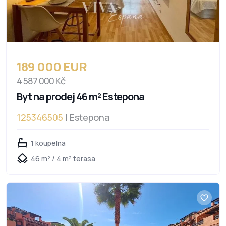
189 000 EUR
4 587 000 Kč
Byt na prodej 46 m² Estepona
125346505
| Estepona
1 koupelna
46 m² / 4 m² terasa