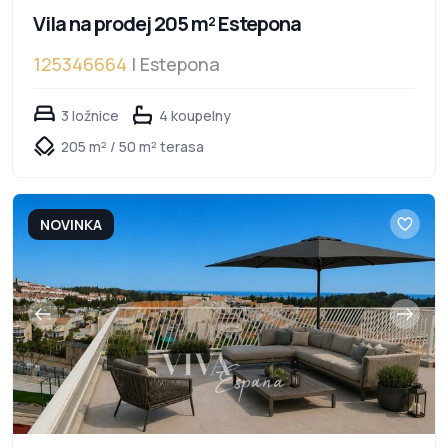
Vila na prodej 205 m² Estepona
125346664
| Estepona
3 ložnice
4 koupelny
205 m² / 50 m² terasa
NOVINKA