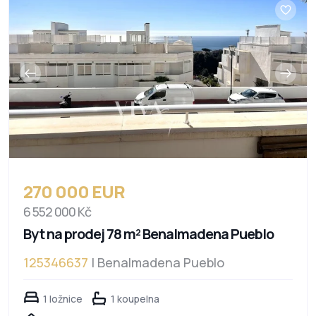
270 000 EUR
6 552 000 Kč
Byt na prodej 78 m² Benalmadena Pueblo
125346637
| Benalmadena Pueblo
1 ložnice
1 koupelna