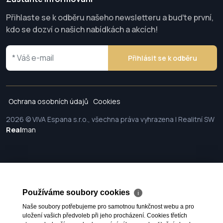
Přihlaste se k odběru našeho newsletteru a buďte první,
kdo se dozví o našich nabídkách a akcích!
Přihlásit se k odběru
Ochrana osobních údajů
Cookies
2026 © VIVA Espana s.r.o., všechna práva vyhrazena | Realitní SW
Real
man
Používáme soubory cookies
ℹ
Naše soubory potřebujeme pro samotnou funkčnost webu a pro
uložení vašich předvoleb při jeho procházení. Cookies třetích