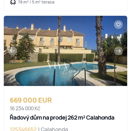
78 m² / 5 m² terasa
669 000 EUR
16 234 000 Kč
Řadový dům na prodej 262 m² Calahonda
125346652
| Calahonda