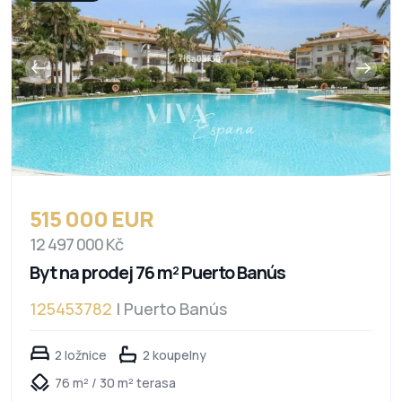
515 000 EUR
12 497 000 Kč
Byt na prodej 76 m² Puerto Banús
125453782
| Puerto Banús
2 ložnice
2 koupelny
76 m² / 30 m² terasa