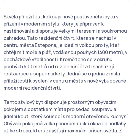
Skvělá příležitost ke koupi nově postaveného bytu v
přízemí v moderním stylu, který je připraven k
nastěhování a disponuje velkými terasami a soukromou
zahradou. Tato rezidenční čtvrť, která se nachází v
centru města Estepona, je ideální volbou pro ty, kteří
chtějí mít moře a pláž, vzdálenou pouhých 1400 metrů, v
docházkové vzdálenosti. Kromě toho se v okruhu
pouhých 500 metrů od rezidenční čtvrti nacházejí
restaurace a supermarkety. Jedná se o jednu z mála
příležitostí k bydlení v centru města v nově vybudované
moderní rezidenční čtvrti.
Tento stylový byt disponuje prostorným obývacím
pokojem s dostatkem místa pro sedací soupravu a
jídelní kout, který sousedí s moderní otevřenou kuchyní.
Obývací pokoj má velká panoramatická okna od podlahy
až ke stropu, která zajišťují maximální přísun světla. Z