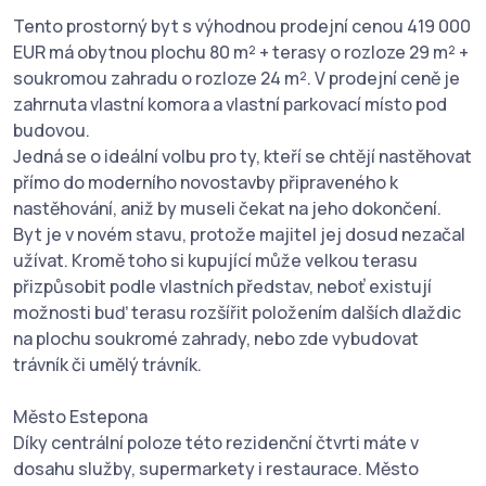
Tento prostorný byt s výhodnou prodejní cenou 419 000
EUR má obytnou plochu 80 m² + terasy o rozloze 29 m² +
soukromou zahradu o rozloze 24 m². V prodejní ceně je
zahrnuta vlastní komora a vlastní parkovací místo pod
budovou.
Jedná se o ideální volbu pro ty, kteří se chtějí nastěhovat
přímo do moderního novostavby připraveného k
nastěhování, aniž by museli čekat na jeho dokončení.
Byt je v novém stavu, protože majitel jej dosud nezačal
užívat. Kromě toho si kupující může velkou terasu
přizpůsobit podle vlastních představ, neboť existují
možnosti buď terasu rozšířit položením dalších dlaždic
na plochu soukromé zahrady, nebo zde vybudovat
trávník či umělý trávník.
Město Estepona
Díky centrální poloze této rezidenční čtvrti máte v
dosahu služby, supermarkety i restaurace. Město