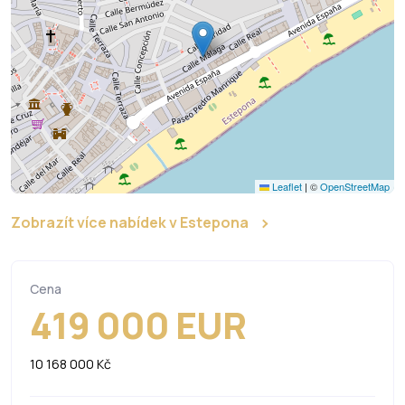
Leaflet
|
©
OpenStreetMap
Zobrazít více nabídek v Estepona
Cena
419 000 EUR
10 168 000 Kč