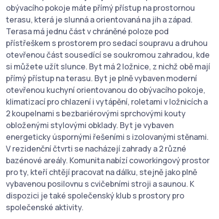
obývacího pokoje máte přímý přístup na prostornou
terasu, která je slunná a orientovaná na jih a západ.
Terasa má jednu část v chráněné poloze pod
přístřeškem s prostorem pro sedací soupravu a druhou
otevřenou část sousedící se soukromou zahradou, kde
si můžete užít slunce. Byt má 2 ložnice, z nichž obě mají
přímý přístup na terasu. Byt je plně vybaven moderní
otevřenou kuchyní orientovanou do obývacího pokoje,
klimatizací pro chlazení i vytápění, roletami v ložnicích a
2 koupelnami s bezbariérovými sprchovými kouty
obloženými stylovými obklady. Byt je vybaven
energeticky úspornými řešeními s izolovanými stěnami.
V rezidenční čtvrti se nacházejí zahrady a 2 různé
bazénové areály. Komunita nabízí coworkingový prostor
pro ty, kteří chtějí pracovat na dálku, stejně jako plně
vybavenou posilovnu s cvičebními stroji a saunou. K
dispozici je také společenský klub s prostory pro
společenské aktivity.