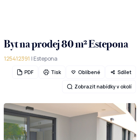
Byt na prodej 80 m² Estepona
125412391
| Estepona
PDF
Tisk
Oblíbené
Sdílet
Zobrazit nabídky v okolí