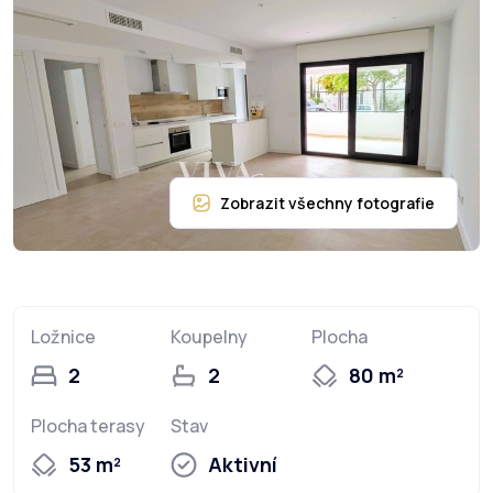
Ložnice
Koupelny
Plocha
2
2
80 m²
Plocha terasy
Stav
53 m²
Aktivní