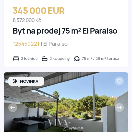
345 000 EUR
8 372 000 Kč
Byt na prodej 75 m² El Paraiso
125450221
| El Paraiso
2 ložnice
2 koupelny
75 m² / 28 m² terasa
NOVINKA