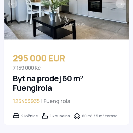
295 000 EUR
7 159 000 Kč
Byt na prodej 60 m²
Fuengirola
125453935
| Fuengirola
2 ložnice
1 koupelna
60 m² / 5 m² terasa