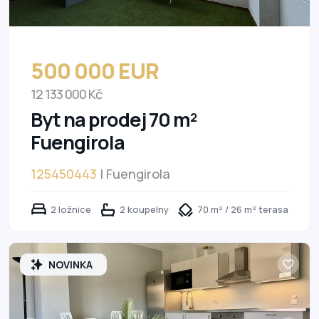
500 000 EUR
12 133 000 Kč
Byt na prodej 70 m²
Fuengirola
125450443
| Fuengirola
2 ložnice
2 koupelny
70 m² / 26 m² terasa
NOVINKA