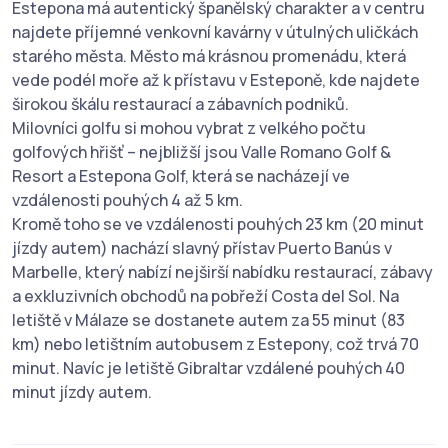
Estepona má autentický španělský charakter a v centru
najdete příjemné venkovní kavárny v útulných uličkách
starého města. Město má krásnou promenádu, která
vede podél moře až k přístavu v Esteponě, kde najdete
širokou škálu restaurací a zábavních podniků.
Milovníci golfu si mohou vybrat z velkého počtu
golfových hřišť – nejbližší jsou Valle Romano Golf &
Resort a Estepona Golf, která se nacházejí ve
vzdálenosti pouhých 4 až 5 km.
Kromě toho se ve vzdálenosti pouhých 23 km (20 minut
jízdy autem) nachází slavný přístav Puerto Banús v
Marbelle, který nabízí nejširší nabídku restaurací, zábavy
a exkluzivních obchodů na pobřeží Costa del Sol. Na
letiště v Málaze se dostanete autem za 55 minut (83
km) nebo letištním autobusem z Estepony, což trvá 70
minut. ‌Navíc je letiště Gibraltar vzdálené pouhých 40
minut jízdy autem.