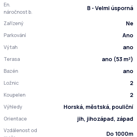
En.
B - Velmi úsporná
náročnost b.
Ne
Zařízený
Ano
Parkování
ano
Výtah
ano (53 m²)
Terasa
ano
Bazén
2
Ložnic
2
Koupelen
Horská, městská, pouliční
Výhledy
jih, jihozápad, západ
Orientace
Vzdálenost od
Do 1000m