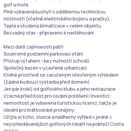
golf a moře
Plně vybavená kuchyň s oddělenou technickou
místností (včetně elektrického bojleru a pračky)
Teplá a studená klimatizace v celém objektu
Bezvadný stav - připraveno k nastěhování
Mezi další zajímavosti patří:
Soukromé podzemní parkovací stání
Přístup výtahem - bez nutnosti schodů
Společný bazén v uzavřené urbanizaci
Klidné prostředí se zaručeným otevřeným výhledem
(žádná budoucí výstavba před domem)
Jen pár kroků od golfového klubu a jeho restaurace
Vzácná příležitost pro osobní potěšení i investici:
nemovitost je vybavena turistickou licencí, takže je
ideální pro krátkodobé pronájmy.
Užijte si ticho, slunce a nádherný výhled v jedné z
nejvyhledávanějších golfových lokalit na pobřeží Costa