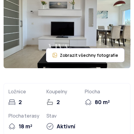
Ložnice
Koupelny
Plocha
2
2
80 m²
Plocha terasy
Stav
18 m²
Aktivní