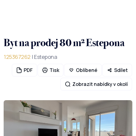
Byt na prodej 80 m² Estepona
125367262
| Estepona
PDF
Tisk
Oblíbené
Sdílet
Zobrazit nabídky v okolí