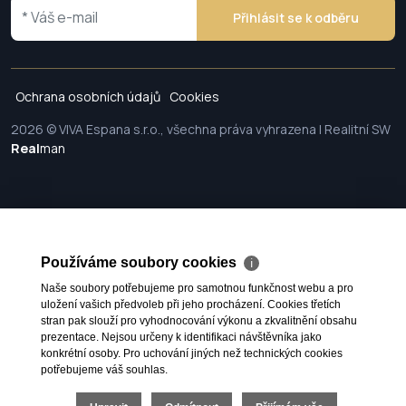
Přihlásit se k odběru
Ochrana osobních údajů
Cookies
2026 © VIVA Espana s.r.o., všechna práva vyhrazena | Realitní SW
Real
man
Používáme soubory cookies
ℹ
Naše soubory potřebujeme pro samotnou funkčnost webu a pro
uložení vašich předvoleb při jeho procházení. Cookies třetích
stran pak slouží pro vyhodnocování výkonu a zkvalitnění obsahu
prezentace. Nejsou určeny k identifikaci návštěvníka jako
konkrétní osoby. Pro uchování jiných než technických cookies
potřebujeme váš souhlas.