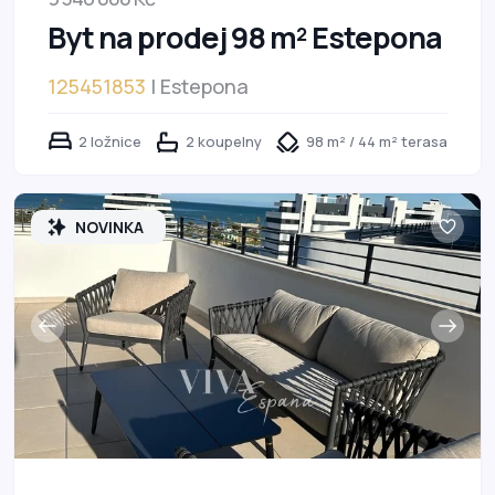
Byt na prodej 98 m² Estepona
125451853
| Estepona
2 ložnice
2 koupelny
98 m² / 44 m² terasa
NOVINKA