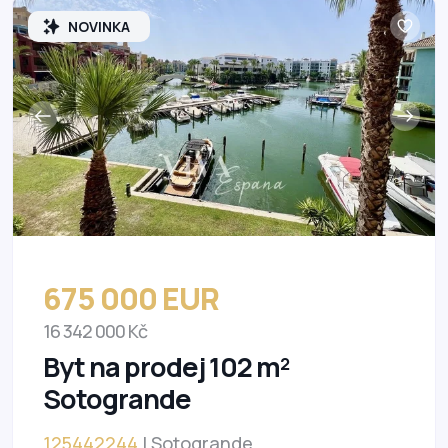
NOVINKA
675 000 EUR
16 342 000 Kč
Byt na prodej 102 m²
Sotogrande
125442244
| Sotogrande