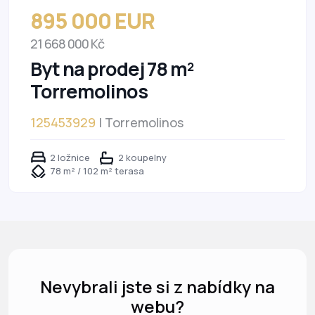
895 000 EUR
21 668 000 Kč
Byt na prodej 78 m²
Torremolinos
125453929
| Torremolinos
2 ložnice
2 koupelny
78 m² / 102 m² terasa
Nevybrali jste si z nabídky na
webu?