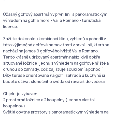
Úžasný golfový apartmán v první linii s panoramatickým
výhledem na golf a moře - Valle Romano - turistická
licence.
Zažijte dokonalou kombinaci klidu, výhledů a pohodlí v
této výjimečné golfové nemovitosti v první linii, která se
nachází na jamce 9 golfového hřiště Valle Romano.
Tento krásně udržovaný apartmán nabízí dvě dobře
situované ložnice: jednu s výhledem na golfové hřiště a
druhou do zahrady, což zajišťuje soukromí a pohodlí.
Díky terase orientované na golf i zahradě u kuchyně si
budete užívat slunečního světla od rána až do večera.
Objekt je vybaven:
2 prostorné ložnice a 2 koupelny (jedna s vlastní
koupelnou)
Světlé obytné prostory s panoramatickým výhledem na