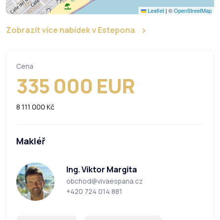
Leaflet
|
©
OpenStreetMap
Zobrazít více nabídek v Estepona
Cena
335 000 EUR
8 111 000 Kč
Makléř
Ing. Viktor Margita
obchod@vivaespana.cz
+420 724 014 881