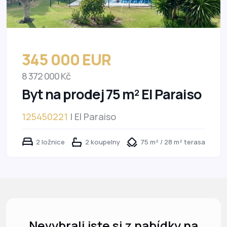
345 000 EUR
8 372 000 Kč
Byt na prodej 75 m² El Paraiso
125450221
| El Paraiso
2 ložnice
2 koupelny
75 m² / 28 m² terasa
Nevybrali jste si z nabídky na