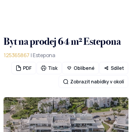
Byt na prodej 64 m² Estepona
125365867
| Estepona
PDF
Tisk
Oblíbené
Sdílet
Zobrazit nabídky v okolí