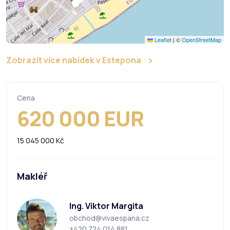
Leaflet
|
©
OpenStreetMap
Zobrazít více nabídek v Estepona
Cena
620 000 EUR
15 045 000 Kč
Makléř
Ing. Viktor Margita
obchod@vivaespana.cz
+420 724 014 881