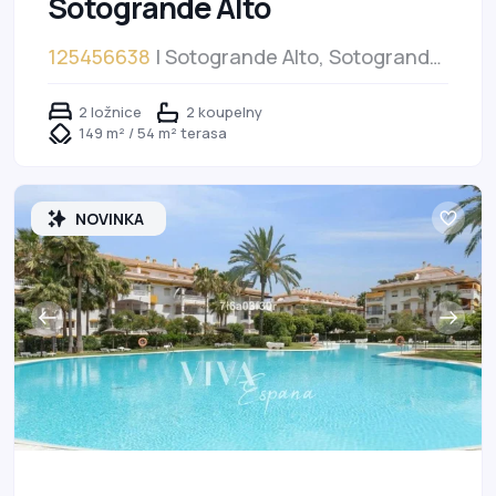
Sotogrande Alto
125456638
| Sotogrande Alto, Sotogrande
Alto
2 ložnice
2 koupelny
149 m² / 54 m² terasa
NOVINKA