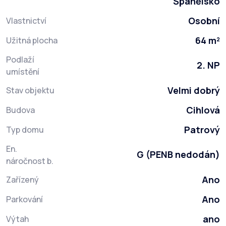
Španělsko
Osobní
Vlastnictví
64 m²
Užitná plocha
Podlaží
2. NP
umístění
Velmi dobrý
Stav objektu
Cihlová
Budova
Patrový
Typ domu
En.
G (PENB nedodán)
náročnost b.
Ano
Zařízený
Ano
Parkování
ano
Výtah