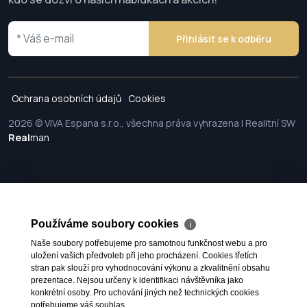
Přihlásit se k odběru
Ochrana osobních údajů
Cookies
2026 © VIVA Espana s.r.o., všechna práva vyhrazena | Realitní SW
Real
man
Používáme soubory cookies
ℹ
Naše soubory potřebujeme pro samotnou funkčnost webu a pro
uložení vašich předvoleb při jeho procházení. Cookies třetích
stran pak slouží pro vyhodnocování výkonu a zkvalitnění obsahu
prezentace. Nejsou určeny k identifikaci návštěvníka jako
konkrétní osoby. Pro uchování jiných než technických cookies
potřebujeme váš souhlas.