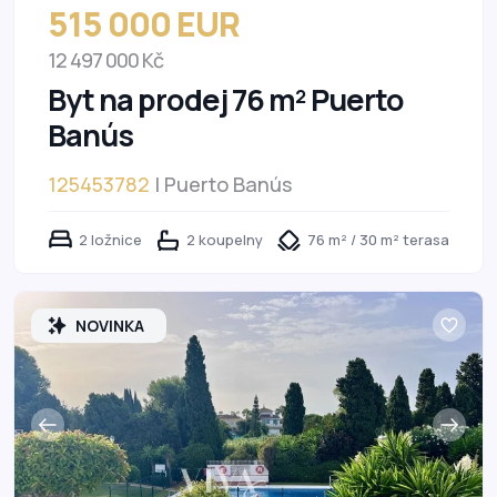
515 000 EUR
12 497 000 Kč
Byt na prodej 76 m² Puerto
Banús
125453782
| Puerto Banús
2 ložnice
2 koupelny
76 m² / 30 m² terasa
NOVINKA