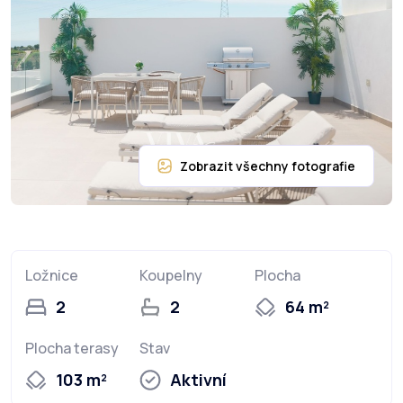
Ložnice
Koupelny
Plocha
2
2
64 m²
Plocha terasy
Stav
103 m²
Aktivní