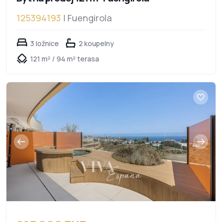
125394193
| Fuengirola
3 ložnice
2 koupelny
121 m² / 94 m² terasa