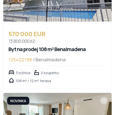
570 000 EUR
13 800 000 Kč
Byt na prodej 108 m² Benalmadena
125422198
| Benalmadena
3 ložnice
2 koupelny
108 m² / 12 m² terasa
NOVINKA