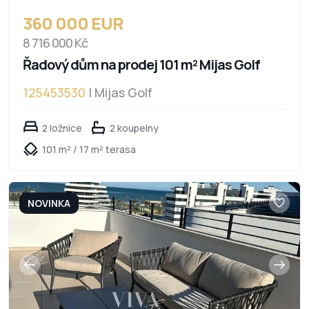
360 000 EUR
8 716 000 Kč
Řadový dům na prodej 101 m² Mijas Golf
125453530
| Mijas Golf
2 ložnice
2 koupelny
101 m² / 17 m² terasa
NOVINKA