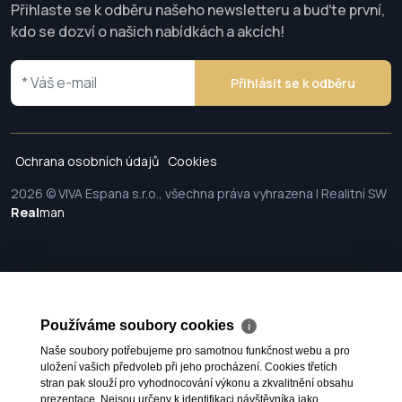
Přihlaste se k odběru našeho newsletteru a buďte první,
kdo se dozví o našich nabídkách a akcích!
Přihlásit se k odběru
Ochrana osobních údajů
Cookies
2026 © VIVA Espana s.r.o., všechna práva vyhrazena | Realitní SW
Real
man
Používáme soubory cookies
ℹ
Naše soubory potřebujeme pro samotnou funkčnost webu a pro
uložení vašich předvoleb při jeho procházení. Cookies třetích
stran pak slouží pro vyhodnocování výkonu a zkvalitnění obsahu
prezentace. Nejsou určeny k identifikaci návštěvníka jako