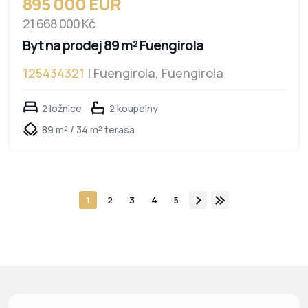
895 000 EUR
21 668 000 Kč
Byt na prodej 89 m² Fuengirola
125434321
| Fuengirola, Fuengirola
2 ložnice
2 koupelny
89 m² / 34 m² terasa
1
2
3
4
5