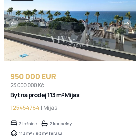
950 000 EUR
23 000 000 Kč
Byt na prodej 113 m² Mijas
125454784
| Mijas
3 ložnice
2 koupelny
113 m² / 90 m² terasa