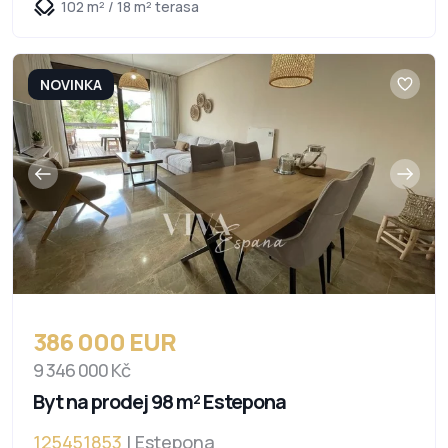
102 m² / 18 m² terasa
NOVINKA
386 000 EUR
9 346 000 Kč
Byt na prodej 98 m² Estepona
125451853
| Estepona