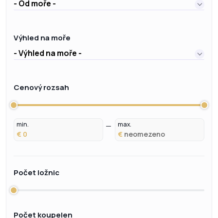
- Od moře -
Výhled na moře
- Výhled na moře -
Cenový rozsah
min.
max.
€
€
Počet ložnic
Počet koupelen