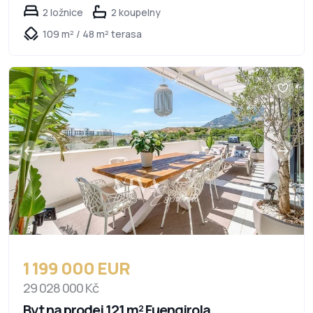
2 ložnice
2 koupelny
109 m² / 48 m² terasa
1 199 000 EUR
29 028 000 Kč
Byt na prodej 121 m² Fuengirola