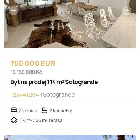
750 000 EUR
18 158 000 Kč
Byt na prodej 114 m² Sotogrande
125441284
| Sotogrande
3 ložnice
2 koupelny
114 m² / 36 m² terasa