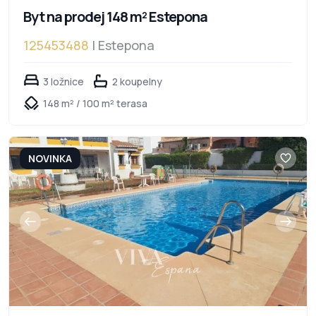
Byt na prodej 148 m² Estepona
125453488
| Estepona
3 ložnice
2 koupelny
148 m² / 100 m² terasa
NOVINKA