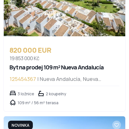
820 000 EUR
19 853 000 Kč
Byt na prodej 109 m² Nueva Andalucía
125454367
| Nueva Andalucía, Nueva
Andalucía
3 ložnice
2 koupelny
109 m² / 56 m² terasa
NOVINKA