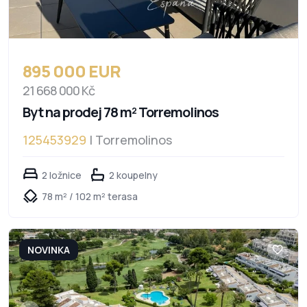
895 000 EUR
21 668 000 Kč
Byt na prodej 78 m² Torremolinos
125453929
| Torremolinos
2 ložnice
2 koupelny
78 m² / 102 m² terasa
NOVINKA