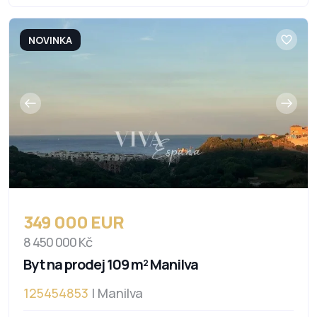
NOVINKA
349 000 EUR
8 450 000 Kč
Byt na prodej 109 m² Manilva
125454853
| Manilva