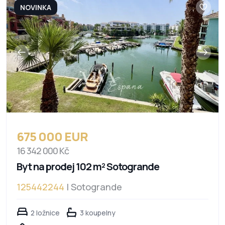
NOVINKA
675 000 EUR
16 342 000 Kč
Byt na prodej 102 m² Sotogrande
125442244
| Sotogrande
2 ložnice
3 koupelny