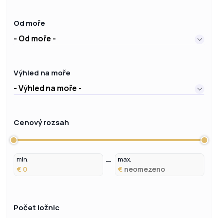
Od moře
- Od moře -
Výhled na moře
- Výhled na moře -
Cenový rozsah
min.
max.
€
€
Počet ložnic