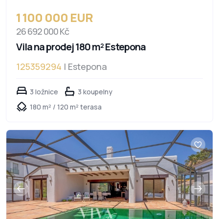
1 100 000 EUR
26 692 000 Kč
Vila na prodej 180 m² Estepona
125359294
| Estepona
3 ložnice
3 koupelny
180 m² / 120 m² terasa