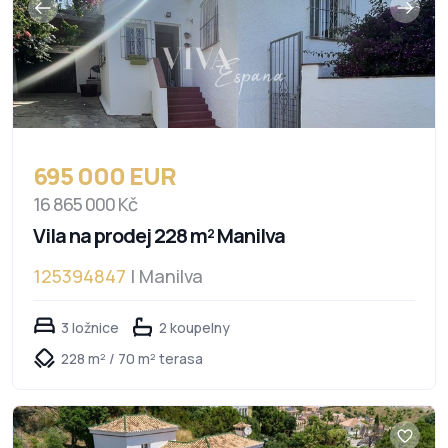
695 000 EUR
16 865 000 Kč
Vila na prodej 228 m² Manilva
125394847
| Manilva
3 ložnice
2 koupelny
228 m² / 70 m² terasa