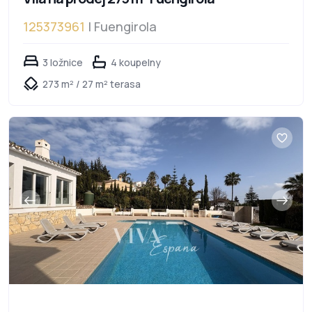
125373961
| Fuengirola
3 ložnice
4 koupelny
273 m² / 27 m² terasa