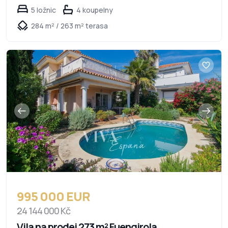
5 ložnic
4 koupelny
284 m² / 263 m² terasa
995 000 EUR
24 144 000 Kč
Vila na prodej 273 m² Fuengirola