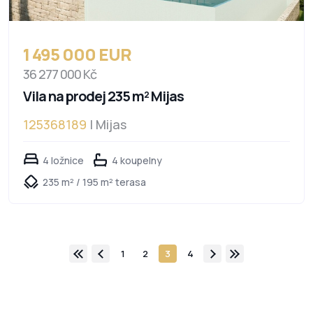
1 495 000 EUR
36 277 000 Kč
Vila na prodej 235 m² Mijas
125368189
| Mijas
4 ložnice
4 koupelny
235 m² / 195 m² terasa
1
2
3
4