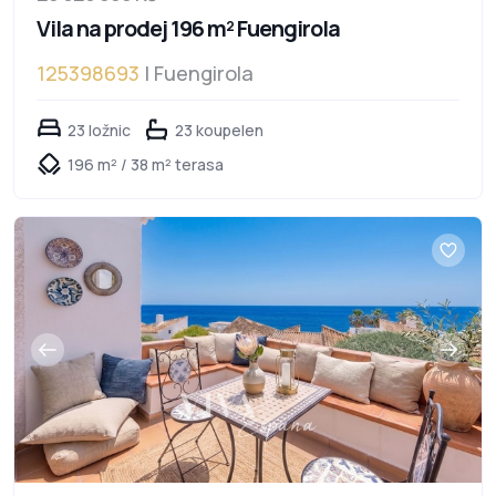
Vila na prodej 196 m² Fuengirola
125398693
| Fuengirola
23 ložnic
23 koupelen
196 m² / 38 m² terasa