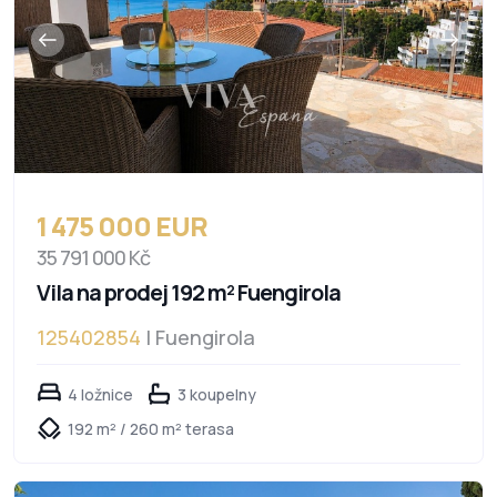
1 475 000 EUR
35 791 000 Kč
Vila na prodej 192 m² Fuengirola
125402854
| Fuengirola
4 ložnice
3 koupelny
192 m² / 260 m² terasa