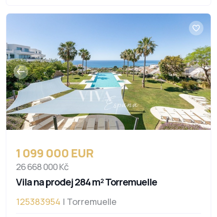
1 099 000 EUR
26 668 000 Kč
Vila na prodej 284 m² Torremuelle
125383954
| Torremuelle