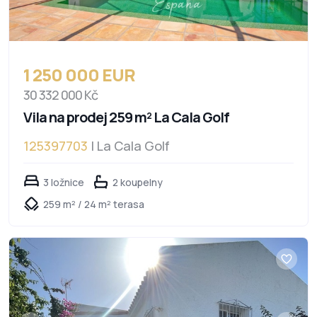
1 250 000 EUR
30 332 000 Kč
Vila na prodej 259 m² La Cala Golf
125397703
| La Cala Golf
3 ložnice
2 koupelny
259 m² / 24 m² terasa