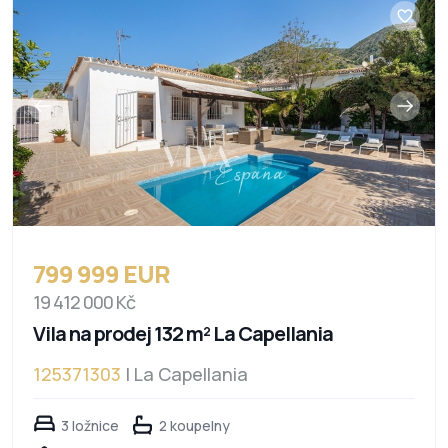
799 999 EUR
19 412 000 Kč
Vila na prodej 132 m² La Capellania
125371303
| La Capellania
3 ložnice
2 koupelny