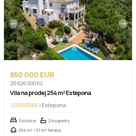
850 000 EUR
20 626 000 Kč
Vila na prodej 254 m² Estepona
125393005
| Estepona
3 ložnice
2 koupelny
254 m² / 51 m² terasa