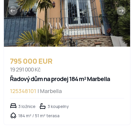
795 000 EUR
19 291 000 Kč
Řadový dům na prodej 184 m² Marbella
125348101
| Marbella
3 ložnice
3 koupelny
184 m² / 51 m² terasa