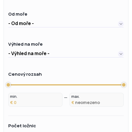
Od moře
- Od moře -
Výhled na moře
- Výhled na moře -
Cenový rozsah
min.
max.
€
€
Počet ložnic