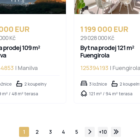
 000 EUR
1 199 000 EUR
 000 Kč
29 028 000 Kč
a prodej 109 m²
Byt na prodej 121 m²
lva
Fuengirola
54853
| Manilva
125394193
| Fuengirol
ožnice
2 koupelny
3 ložnice
2 koupeln
9 m² / 48 m² terasa
121 m² / 94 m² terasa
1
2
3
4
5
+10