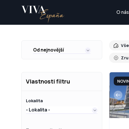
O nás
Vše
Od nejnovější
Zru
Vlastnosti filtru
NOVI
Lokalita
- Lokalita -