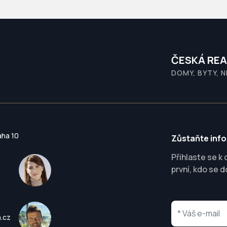
ČESKÁ REA
DOMY, BYTY, 
aha 10
Zůstaňte inf
Přihlaste se k
první, kdo se d
a.cz