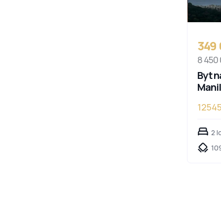
349
8 450
Byt n
Mani
1254
2 l
10