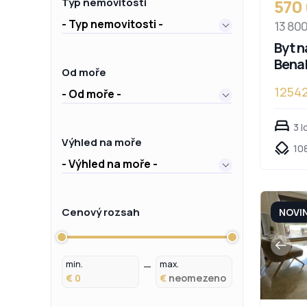
570
Typ nemovitosti
- Typ nemovitosti -
13 80
Byt n
Bena
Od moře
1254
- Od moře -
3 l
Výhled na moře
108
- Výhled na moře -
Cenový rozsah
NOVI
min.
max.
€
€