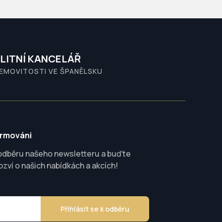
LITNÍ KANCELÁŘ
NEMOVITOSTI VE ŠPANĚLSKU
ormováni
 odběru našeho newsletteru a buďte
ozví o našich nabídkách a akcích!
Přihlásit se k odběru