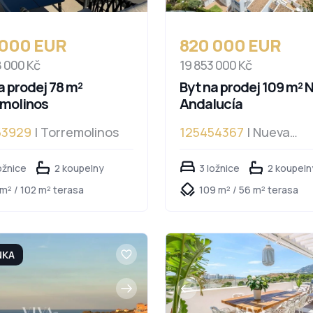
 000 EUR
820 000 EUR
8 000 Kč
19 853 000 Kč
a prodej 78 m²
Byt na prodej 109 m² 
emolinos
Andalucía
53929
| Torremolinos
125454367
| Nueva
Andalucía, Nueva Anda
ožnice
2 koupelny
3 ložnice
2 koupeln
m² / 102 m² terasa
109 m² / 56 m² terasa
NKA