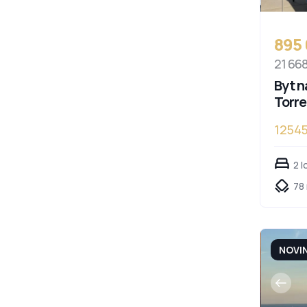
895
21 66
Byt n
Torr
1254
2 l
78 
NOVI