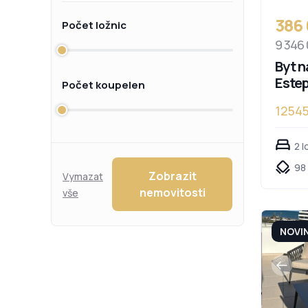
386
Počet ložnic
9 346
Byt n
Este
Počet koupelen
1254
2 l
98
Zobrazit
Vymazat
nemovitosti
vše
NOVI