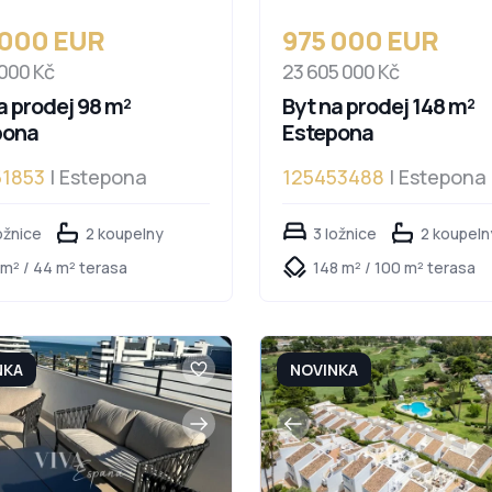
 000 EUR
975 000 EUR
 000 Kč
23 605 000 Kč
a prodej 98 m²
Byt na prodej 148 m²
pona
Estepona
51853
| Estepona
125453488
| Estepona
ožnice
2 koupelny
3 ložnice
2 koupeln
 m² / 44 m² terasa
148 m² / 100 m² terasa
NKA
NOVINKA