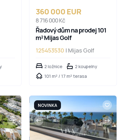
360 000 EUR
8 716 000 Kč
Řadový dům na prodej 101
m² Mijas Golf
125453530
| Mijas Golf
y
2 ložnice
2 koupelny
101 m² / 17 m² terasa
NOVINKA