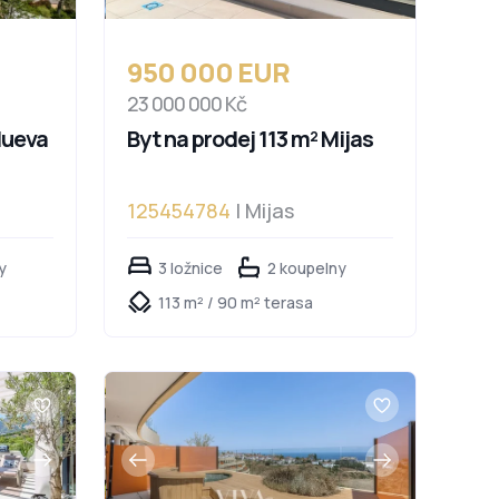
950 000 EUR
23 000 000 Kč
Nueva
Byt na prodej 113 m² Mijas
125454784
| Mijas
lucía
y
3 ložnice
2 koupelny
113 m² / 90 m² terasa