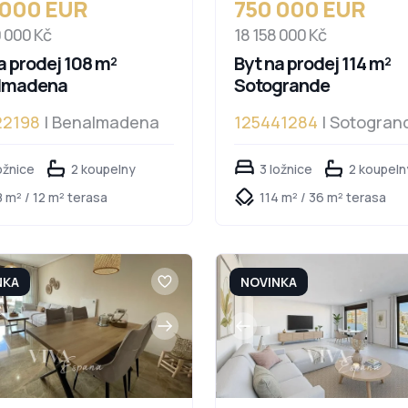
 000 EUR
750 000 EUR
0 000 Kč
18 158 000 Kč
a prodej 108 m²
Byt na prodej 114 m²
lmadena
Sotogrande
22198
| Benalmadena
125441284
| Sotogran
ožnice
2 koupelny
3 ložnice
2 koupeln
 m² / 12 m² terasa
114 m² / 36 m² terasa
NKA
NOVINKA