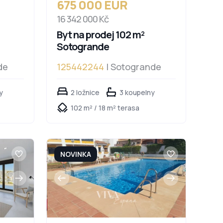
675 000 EUR
16 342 000 Kč
Byt na prodej 102 m²
Sotogrande
de
125442244
| Sotogrande
y
2 ložnice
3 koupelny
102 m² / 18 m² terasa
NOVINKA