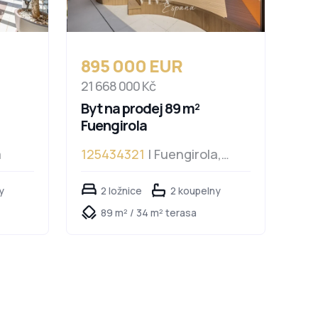
895 000 EUR
21 668 000 Kč
Byt na prodej 89 m²
Fuengirola
a
125434321
| Fuengirola,
Fuengirola
y
2 ložnice
2 koupelny
89 m² / 34 m² terasa