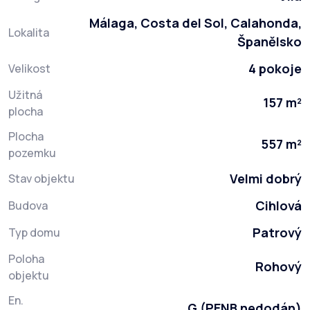
Málaga, Costa del Sol, Calahonda,
Lokalita
Španělsko
4 pokoje
Velikost
Užitná
157 m²
plocha
Plocha
557 m²
pozemku
Velmi dobrý
Stav objektu
Cihlová
Budova
Patrový
Typ domu
Poloha
Rohový
objektu
En.
G (PENB nedodán)