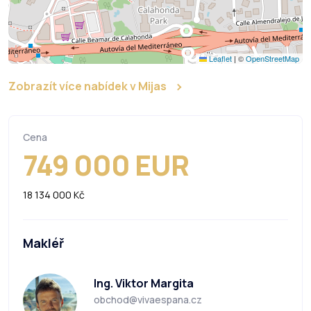
Leaflet
|
©
OpenStreetMap
Zobrazít více nabídek v Mijas
Cena
749 000 EUR
18 134 000 Kč
Makléř
Ing. Viktor Margita
obchod@vivaespana.cz