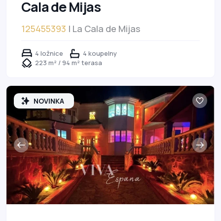
Cala de Mijas
125455393
| La Cala de Mijas
4 ložnice
4 koupelny
223 m² / 94 m² terasa
NOVINKA