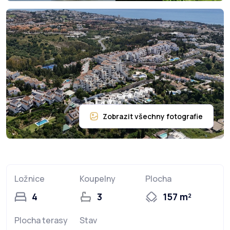
Ložnice
Koupelny
Plocha
4
3
157 m²
Plocha terasy
Stav