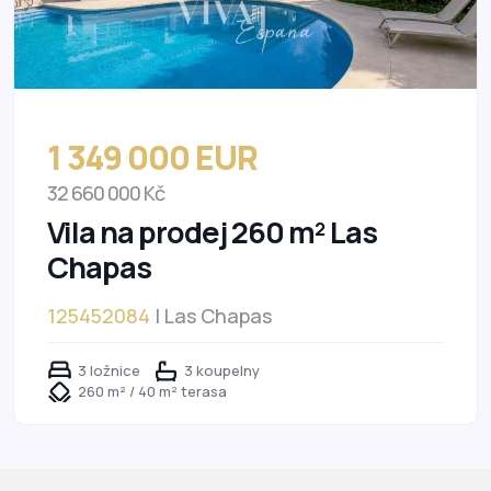
1 349 000 EUR
32 660 000 Kč
Vila na prodej 260 m² Las
Chapas
125452084
| Las Chapas
3 ložnice
3 koupelny
260 m² / 40 m² terasa