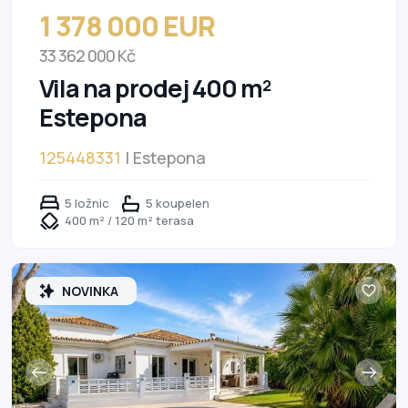
1 378 000 EUR
33 362 000 Kč
Vila na prodej 400 m²
Estepona
125448331
| Estepona
5 ložnic
5 koupelen
400 m² / 120 m² terasa
NOVINKA