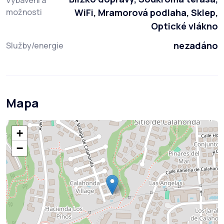
Vybavení a
možnosti
WiFi, Mramorová podlaha, Sklep,
Optické vlákno
nezadáno
Služby/energie
Mapa
+
−