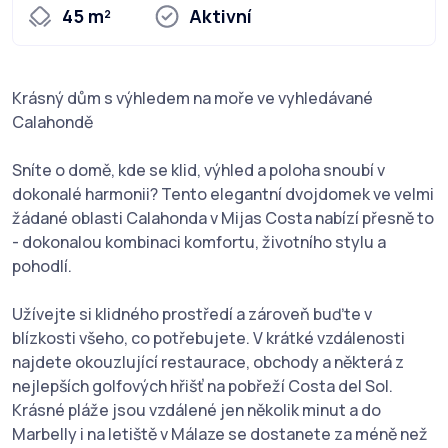
45 m²
Aktivní
Krásný dům s výhledem na moře ve vyhledávané
Calahondě
Sníte o domě, kde se klid, výhled a poloha snoubí v
dokonalé harmonii? Tento elegantní dvojdomek ve velmi
žádané oblasti Calahonda v Mijas Costa nabízí přesně to
- dokonalou kombinaci komfortu, životního stylu a
pohodlí.
Užívejte si klidného prostředí a zároveň buďte v
blízkosti všeho, co potřebujete. V krátké vzdálenosti
najdete okouzlující restaurace, obchody a některá z
nejlepších golfových hřišť na pobřeží Costa del Sol.
Krásné pláže jsou vzdálené jen několik minut a do
Marbelly i na letiště v Málaze se dostanete za méně než