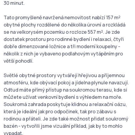
30 minut.
Tato promyšleně navržená nemovitost nabízí 157 m²
obytné plochy rozdělené do několika úrovní a rozkládá
se na velkorysém pozemku o rozloze 557 m². Je zde
dostatek prostoru pro rodinné bydlení i relaxaci, čtyři
dobře dimenzované ložnice a tři moderní koupelny -
několik z nich je vybaveno podlahovým vytápěním pro
větší pohodlí.
Světlé obytné prostory vytvářejí hřejivou a příjemnou
atmosféru, kde obývací pokoj a jídelna plynule navazují.
Odtud máte přímý přístup na soukromou terasu, kde si
můžete užívat venkovní bydlení s výhledem na moře.
Soukromá zahrada poskytuje klidnou a relaxační oázu,
která je ideální jak pro odpočinek, tak pro zábavu s
rodinou a přáteli. Je zde také možnost přidat soukromý
bazén - vytvořili jsme vizuální příklad, jak by to mohlo
vypadat.