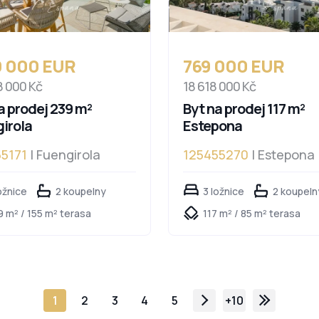
0 000 EUR
769 000 EUR
8 000 Kč
18 618 000 Kč
a prodej 239 m²
Byt na prodej 117 m²
irola
Estepona
5171
| Fuengirola
125455270
| Estepona
ožnice
2 koupelny
3 ložnice
2 koupeln
9 m² / 155 m² terasa
117 m² / 85 m² terasa
1
2
3
4
5
+10