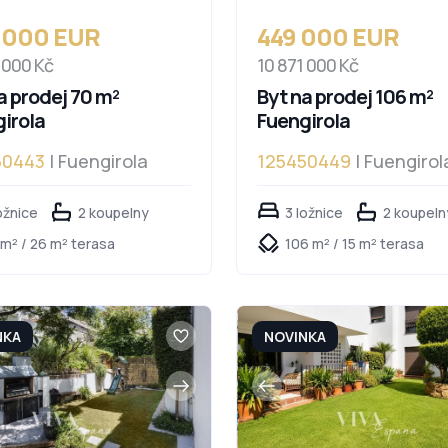
 000 EUR
449 000 EUR
 000 Kč
10 871 000 Kč
a prodej 70 m²
Byt na prodej 106 m²
irola
Fuengirola
50443
| Fuengirola
125450449
| Fuengirol
ožnice
2 koupelny
3 ložnice
2 koupeln
 m² / 26 m² terasa
106 m² / 15 m² terasa
NKA
NOVINKA