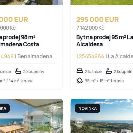
 000 EUR
295 000 EUR
 000 Kč
7 142 000 Kč
a prodej 98 m²
Byt na prodej 95 m² L
lmadena Costa
Alcaidesa
54949
| Benalmadena
125454964
| La Alcaid
a
ožnice
2 koupelny
2 ložnice
2 koupeln
m² / 14 m² terasa
95 m² / 15 m² terasa
NKA
NOVINKA