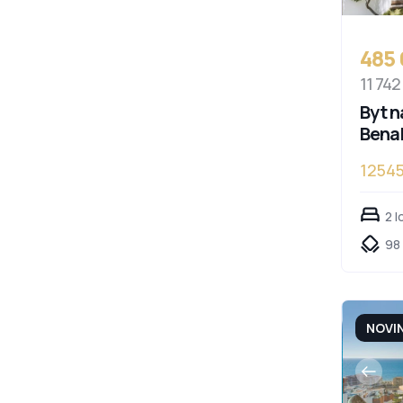
485
11 742
Byt n
Bena
1254
Cost
2 l
98 
NOVI