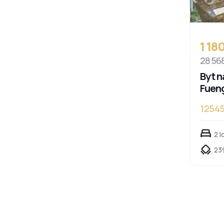
1 18
28 56
Byt n
Fueng
12545
2 l
23