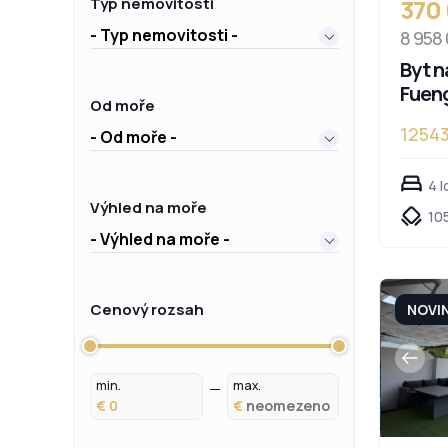
370
Typ nemovitosti
- Typ nemovitosti -
8 958
Byt n
Fueng
Od moře
1254
- Od moře -
4 l
Výhled na moře
105
- Výhled na moře -
Cenový rozsah
NOVI
min.
max.
€
€