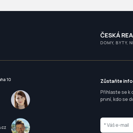
ČESKÁ REA
DOMY, BYTY, 
aha 10
Zůstaňte inf
Přihlaste se k
první, kdo se d
a.cz