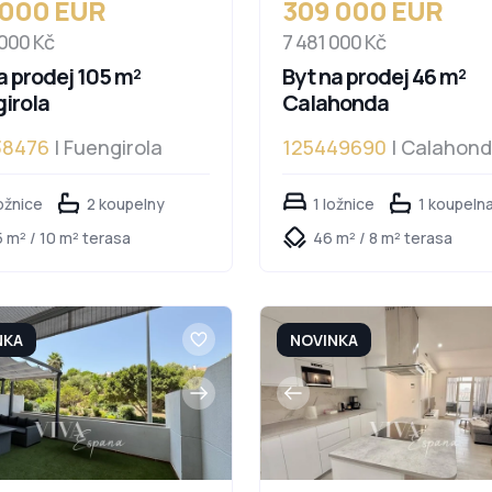
 000 EUR
309 000 EUR
 000 Kč
7 481 000 Kč
a prodej 105 m²
Byt na prodej 46 m²
irola
Calahonda
38476
| Fuengirola
125449690
| Calahon
ožnice
2 koupelny
1 ložnice
1 koupeln
 m² / 10 m² terasa
46 m² / 8 m² terasa
NKA
NOVINKA