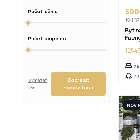
500
Počet ložnic
12 105
Byt n
Fueng
Počet koupelen
1254
2 l
70
Zobrazit
Vymazat
nemovitosti
vše
NOVI