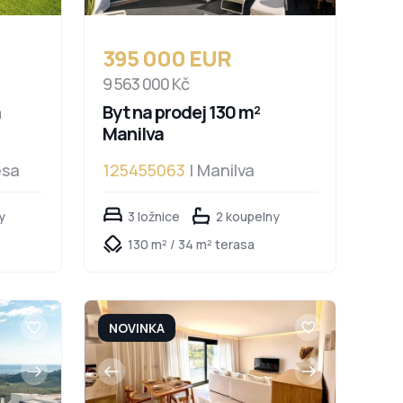
395 000 EUR
9 563 000 Kč
a
Byt na prodej 130 m²
Manilva
esa
125455063
| Manilva
y
3 ložnice
2 koupelny
130 m² / 34 m² terasa
NOVINKA