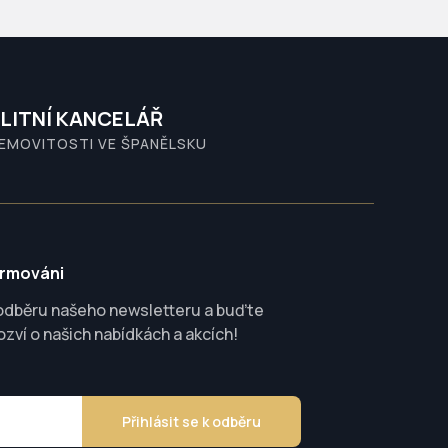
LITNÍ KANCELÁŘ
NEMOVITOSTI VE ŠPANĚLSKU
ormováni
 odběru našeho newsletteru a buďte
ozví o našich nabídkách a akcích!
Přihlásit se k odběru