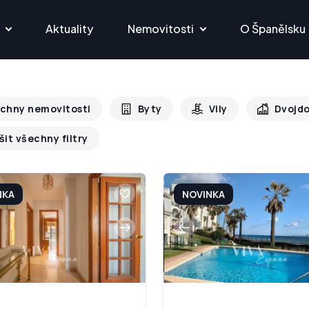
Aktuality
Nemovitosti
O Španělsku
chny nemovitosti
Byty
Vily
Dvojd
šit všechny filtry
NKA
NOVINKA