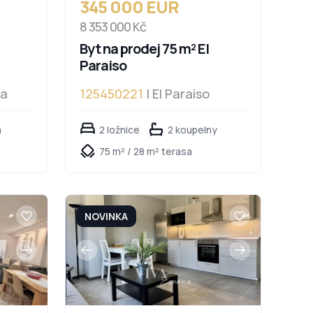
345 000 EUR
8 353 000 Kč
Byt na prodej 75 m² El
Paraiso
da
125450221
| El Paraiso
a
2 ložnice
2 koupelny
75 m² / 28 m² terasa
NOVINKA