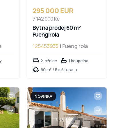
295 000 EUR
7 142 000 Kč
Byt na prodej 60 m²
Fuengirola
a
125453935
| Fuengirola
y
2 ložnice
1 koupelna
60 m² / 5 m² terasa
NOVINKA