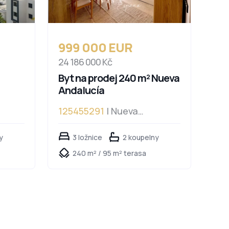
999 000 EUR
24 186 000 Kč
Byt na prodej 240 m² Nueva
Andalucía
125455291
| Nueva
Andalucía
y
3 ložnice
2 koupelny
240 m² / 95 m² terasa