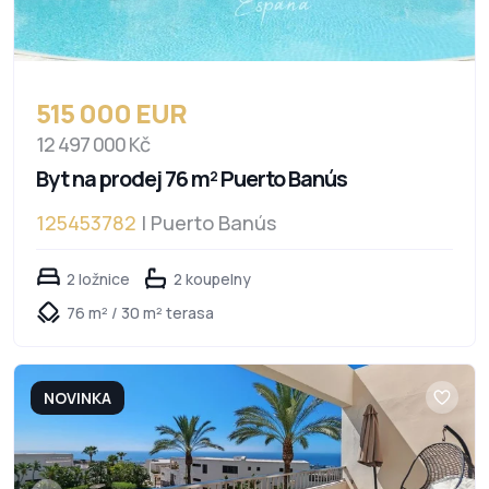
515 000 EUR
12 497 000 Kč
Byt na prodej 76 m² Puerto Banús
125453782
| Puerto Banús
2 ložnice
2 koupelny
76 m² / 30 m² terasa
NOVINKA