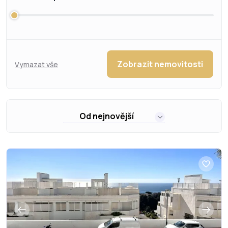
Zobrazit nemovitosti
Vymazat vše
Od nejnovější