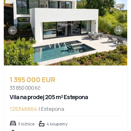
1 395 000 EUR
33 850 000 Kč
Vila na prodej 205 m² Estepona
125346664
| Estepona
3 ložnice
4 koupelny