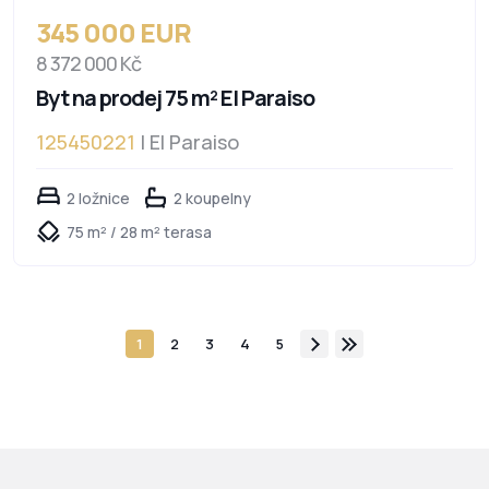
345 000 EUR
8 372 000 Kč
Byt na prodej 75 m² El Paraiso
125450221
| El Paraiso
2 ložnice
2 koupelny
75 m² / 28 m² terasa
1
2
3
4
5