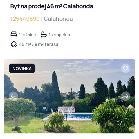
Byt na prodej 46 m² Calahonda
125449690
| Calahonda
1 ložnice
1 koupelna
46 m² / 8 m² terasa
NOVINKA