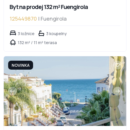
Byt na prodej 132 m² Fuengirola
125449870
| Fuengirola
3 ložnice
3 koupelny
132 m² / 11 m² terasa
NOVINKA