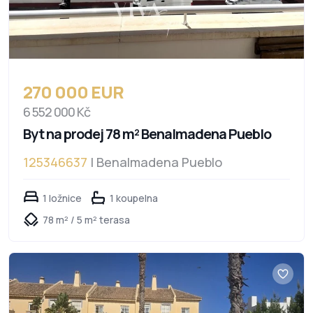
270 000 EUR
6 552 000 Kč
Byt na prodej 78 m² Benalmadena Pueblo
125346637
| Benalmadena Pueblo
1 ložnice
1 koupelna
78 m² / 5 m² terasa