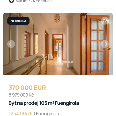
305 m² / 74 m² terasa
NOVINKA
370 000 EUR
8 979 000 Kč
Byt na prodej 105 m² Fuengirola
125438476
| Fuengirola