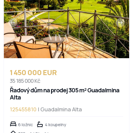
1 450 000 EUR
35 185 000 Kč
Řadový dům na prodej 305 m² Guadalmina
Alta
125455810
| Guadalmina Alta
6 ložnic
4 koupelny