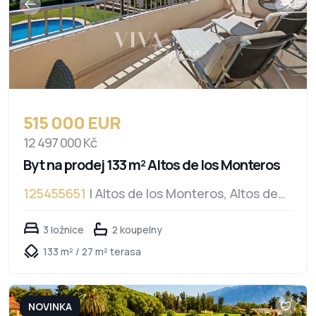
515 000 EUR
12 497 000 Kč
Byt na prodej 133 m² Altos de los Monteros
125455651
| Altos de los Monteros, Altos de
los Monteros
3 ložnice
2 koupelny
133 m² / 27 m² terasa
NOVINKA