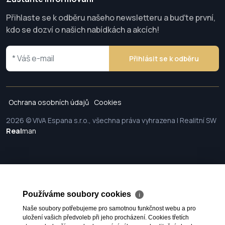
Přihlaste se k odběru našeho newsletteru a buďte první,
kdo se dozví o našich nabídkách a akcích!
Přihlásit se k odběru
Ochrana osobních údajů
Cookies
2026 © VIVA Espana s.r.o., všechna práva vyhrazena | Realitní SW
Real
man
Používáme soubory cookies
ℹ
Naše soubory potřebujeme pro samotnou funkčnost webu a pro
uložení vašich předvoleb při jeho procházení. Cookies třetích