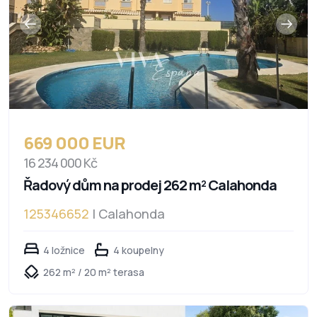
669 000 EUR
16 234 000 Kč
Řadový dům na prodej 262 m² Calahonda
125346652
| Calahonda
4 ložnice
4 koupelny
262 m² / 20 m² terasa