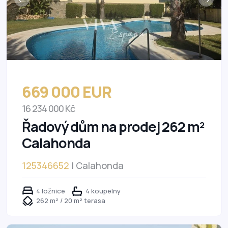
669 000 EUR
16 234 000 Kč
Řadový dům na prodej 262 m²
Calahonda
125346652
| Calahonda
4 ložnice
4 koupelny
262 m² / 20 m² terasa