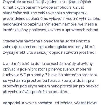
Obyvatelé se nacházejí v jednom z nejžádanějších
klimatických pásem v Evropě a mohou si užívat
slunečního svitu po celý rok spolu s přístupem k
prvotřídnímu společnému vybavení, včetně vyhřívaného
nekonečného bazénu s výhledem na moře, wellness a
lázeňské zóny, posilovny, kavárny a upravených zahrad.
Stavba byla navržena s ohledem na udržitelnost a
zahrnuje solární energii a ekologické systémy, které
zvyšují efektivitu a snižují dopad na životní prostředí.
Uvnitř městského domu se nachází světlý otevřený
obývací a jídelní prostor s plně vybavenou moderní
kuchyní a WC pro hosty. Z hlavního obytného prostoru
se vychází na prostornou terasu, která je ideální pro
stolování pod širým nebem nebo prostě jen pro relaxaci
při vychutnávání pobřežního prostředí.
Ve spodní úrovni se nacházejí tři ložnice, včetně hlavní