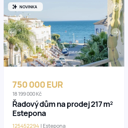
NOVINKA
750 000 EUR
18 199 000 Kč
Řadový dům na prodej 217 m²
Estepona
125452294
| Estepona