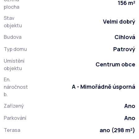
156 m²
plocha
Stav
Velmi dobrý
objektu
Cihlová
Budova
Patrový
Typ domu
Umístění
Centrum obce
objektu
En.
A - Mimořádně úsporná
náročnost
b.
Ano
Zařízený
Ano
Parkování
ano (298 m²)
Terasa