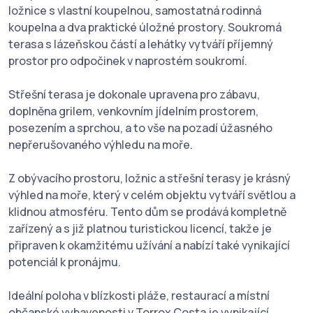
ložnice s vlastní koupelnou, samostatná rodinná
koupelna a dva praktické úložné prostory. Soukromá
terasa s lázeňskou částí a lehátky vytváří příjemný
prostor pro odpočinek v naprostém soukromí.
Střešní terasa je dokonale upravena pro zábavu,
doplněna grilem, venkovním jídelním prostorem,
posezením a sprchou, a to vše na pozadí úžasného
nepřerušovaného výhledu na moře.
Z obývacího prostoru, ložnic a střešní terasy je krásný
výhled na moře, který v celém objektu vytváří světlou a
klidnou atmosféru. Tento dům se prodává kompletně
zařízený a s již platnou turistickou licencí, takže je
připraven k okamžitému užívání a nabízí také vynikající
potenciál k pronájmu.
Ideální poloha v blízkosti pláže, restaurací a místní
občanské vybavenosti v Torrox Costa je vynikající