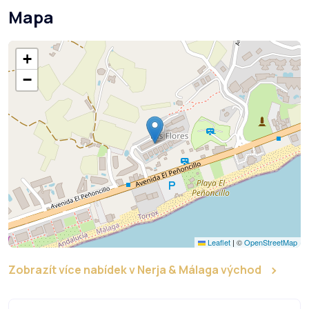
Mapa
+
−
Leaflet
|
©
OpenStreetMap
Zobrazít více nabídek v Nerja & Málaga východ