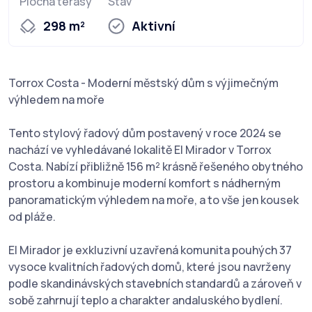
Plocha terasy
Stav
298 m²
Aktivní
Torrox Costa - Moderní městský dům s výjimečným
výhledem na moře
Tento stylový řadový dům postavený v roce 2024 se
nachází ve vyhledávané lokalitě El Mirador v Torrox
Costa. Nabízí přibližně 156 m² krásně řešeného obytného
prostoru a kombinuje moderní komfort s nádherným
panoramatickým výhledem na moře, a to vše jen kousek
od pláže.
El Mirador je exkluzivní uzavřená komunita pouhých 37
vysoce kvalitních řadových domů, které jsou navrženy
podle skandinávských stavebních standardů a zároveň v
sobě zahrnují teplo a charakter andaluského bydlení.