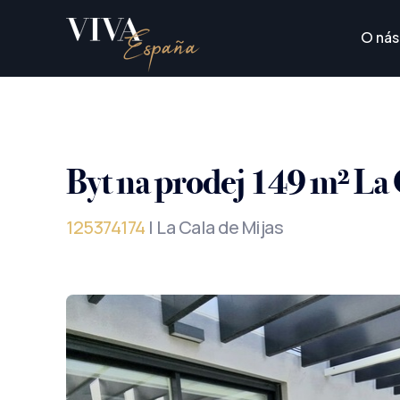
O nás
Byt na prodej 149 m² La 
125374174
| La Cala de Mijas