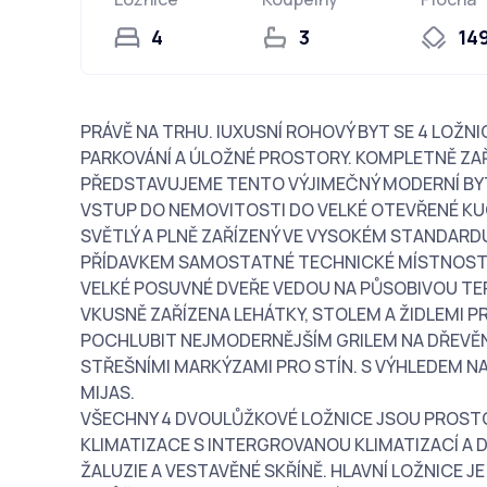
4
3
14
PRÁVĚ NA TRHU. lUXUSNÍ ROHOVÝ BYT SE 4 LOŽNIC
PARKOVÁNÍ A ÚLOŽNÉ PROSTORY. KOMPLETNĚ ZAŘ
PŘEDSTAVUJEME TENTO VÝJIMEČNÝ MODERNÍ BYT 
VSTUP DO NEMOVITOSTI DO VELKÉ OTEVŘENÉ KUC
SVĚTLÝ A PLNĚ ZAŘÍZENÝ VE VYSOKÉM STANDARD
PŘÍDAVKEM SAMOSTATNÉ TECHNICKÉ MÍSTNOSTI
VELKÉ POSUVNÉ DVEŘE VEDOU NA PŮSOBIVOU TE
VKUSNĚ ZAŘÍZENA LEHÁTKY, STOLEM A ŽIDLEMI P
POCHLUBIT NEJMODERNĚJŠÍM GRILEM NA DŘEVĚNÉ
STŘEŠNÍMI MARKÝZAMI PRO STÍN. S VÝHLEDEM NA 
MIJAS.
VŠECHNY 4 DVOULŮŽKOVÉ LOŽNICE JSOU PROSTOR
KLIMATIZACE S INTERGROVANOU KLIMATIZACÍ A 
ŽALUZIE A VESTAVĚNÉ SKŘÍNĚ. HLAVNÍ LOŽNICE