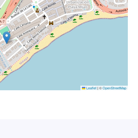
Leaflet
|
©
OpenStreetMap