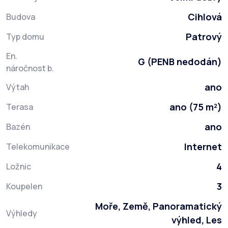
Cihlová
Budova
Patrový
Typ domu
En.
G (PENB nedodán)
náročnost b.
ano
Výtah
ano (75 m²)
Terasa
ano
Bazén
Internet
Telekomunikace
4
Ložnic
3
Koupelen
Moře, Země, Panoramatický
Výhledy
výhled, Les