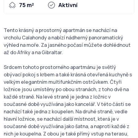
75 m²
Aktivní
Tento krásný a prostorný apartmán se nachází na
vrcholu Calahondy a nabízí nádherný panoramatický
výhled na moře. Za jasného počasí můžete dohlédnout
až do Afriky a na Gibraltar.
Srdcem tohoto prostorného apartmánu je světlý
obývací pokoj s krbem a také krásná otevřená kuchyně s
velkým elegantním multifunkčním ostrůvkem. Čtyři
ložnice jsou umístěny po obou stranách, z toho dvě na
každé straně. Na levé straně je jedna z ložnic v
současné době využívána jako kancelář. V této části se
nachází také jedna z koupelen. Na druhé straně, vedle
hlavní ložnice, se nachází další místnost, která je v
současné době využívána jako šatna, a naproti každé z
nich je koupelna. Z obou je také přímý vstup na terasu,