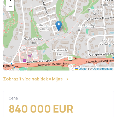
−
Leaflet
|
©
OpenStreetMap
Zobrazít více nabídek v Mijas
Cena
840 000 EUR