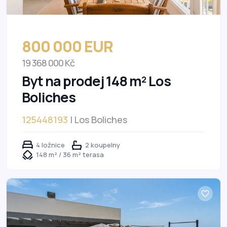
800 000 EUR
19 368 000 Kč
Byt na prodej 148 m² Los
Boliches
125448193
| Los Boliches
4 ložnice
2 koupelny
148 m² / 36 m² terasa