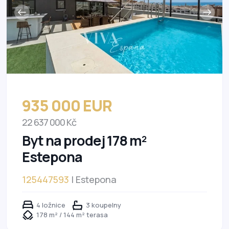
935 000 EUR
22 637 000 Kč
Byt na prodej 178 m²
Estepona
125447593
| Estepona
4 ložnice
3 koupelny
178 m² / 144 m² terasa