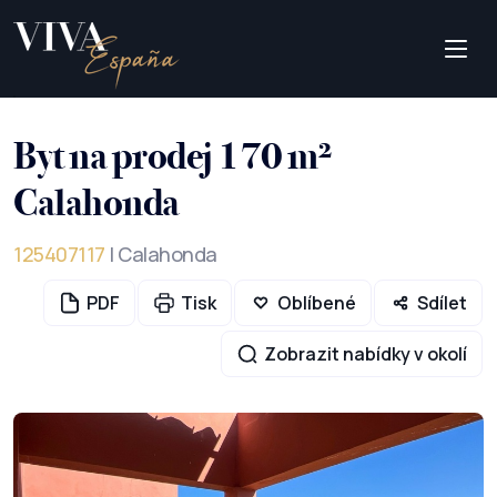
Byt na prodej 170 m²
Calahonda
125407117
| Calahonda
PDF
Tisk
Oblíbené
Sdílet
Zobrazit nabídky v okolí