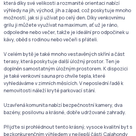
která díky své velikosti a rozmanité orientaci nabízí
výhledy na jih, východ, jih a západ, což poskytuje mnoho
možností, jak si ji užívat po celý den. Díky venkovnímu
grilu ji můžete využívat na maximum, ať už je ráno,
odpoledne nebo večer, takže je ideální pro odpočinek u
kávy, oběd s rodinou nebo večeři s přáteli.
V celém bytě je také mnoho vestavěných skříní a část
terasy, která poskytuje další úložný prostor. Ten je
doplněn samostatným úložným prostorem. K dispozici
je také venkovní sauna pro chvíle tepla, které
vyhledáváme v zimních měsících. V neposlední řadě k
nemovitosti náleží kryté parkovací stání.
Uzavřená komunita nabízí bezpečnostní kamery, dva
bazény, posilovnu a krásné, dobře udržované zahrady.
Přijďte si prohlédnout tento krásný, vysoce kvalitní byt s
bezkonkurenčním výhledem v nejlepší části Calahondy