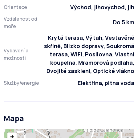
Východ, jihovýchod, jih
Orientace
Vzdálenost od
Do 5 km
moře
Krytá terasa, Výtah, Vestavěné
skříně, Blízko dopravy, Soukromá
Vybavení a
terasa, WiFi, Posilovna, Vlastní
možnosti
koupelna, Mramorová podlaha,
Dvojité zasklení, Optické vlákno
Elektřina, pitná voda
Služby/energie
Mapa
+