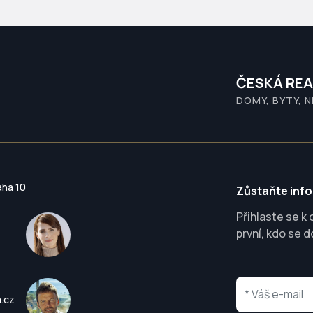
ČESKÁ REA
DOMY, BYTY, 
aha 10
Zůstaňte inf
Přihlaste se k
první, kdo se d
a.cz