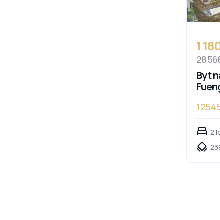
1 18
28 56
Byt n
Fueng
12545
2 l
23