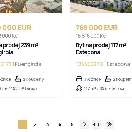
0 000 EUR
769 000 EUR
8 000 Kč
18 618 000 Kč
a prodej 239 m²
Byt na prodej 117 m²
irola
Estepona
5171
| Fuengirola
125455270
| Estepona
ožnice
2 koupelny
3 ložnice
2 koupeln
9 m² / 155 m² terasa
117 m² / 85 m² terasa
1
2
3
4
5
+10