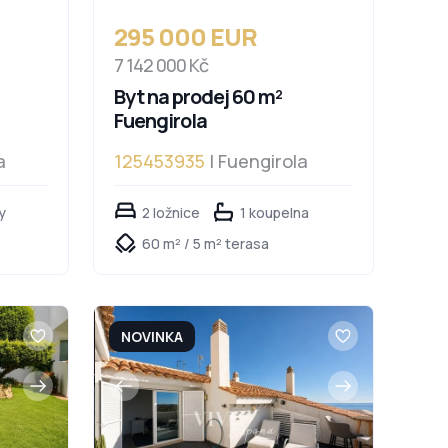
295 000 EUR
7 142 000 Kč
Byt na prodej 60 m²
Fuengirola
a
125453935
| Fuengirola
y
2 ložnice
1 koupelna
60 m² / 5 m² terasa
NOVINKA