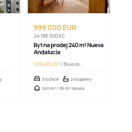
999 000 EUR
24 186 000 Kč
Byt na prodej 240 m² Nueva
Andalucía
125455291
| Nueva
Andalucía
y
3 ložnice
2 koupelny
240 m² / 95 m² terasa