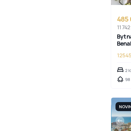
485
11 742
Byt n
Bena
1254
Cost
2 l
98 
NOVI