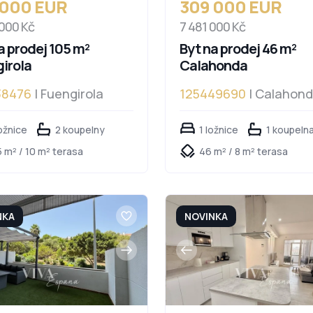
 000 EUR
309 000 EUR
 000 Kč
7 481 000 Kč
a prodej 105 m²
Byt na prodej 46 m²
irola
Calahonda
38476
| Fuengirola
125449690
| Calahon
ožnice
2 koupelny
1 ložnice
1 koupeln
 m² / 10 m² terasa
46 m² / 8 m² terasa
NKA
NOVINKA