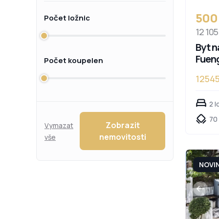
500
Počet ložnic
12 105
Byt n
Fueng
Počet koupelen
1254
2 l
70
Zobrazit
Vymazat
nemovitosti
vše
NOVI