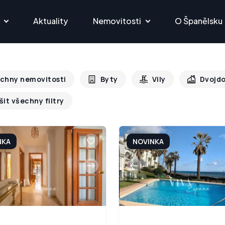
Aktuality
Nemovitosti
O Španělsku
chny nemovitosti
Byty
Vily
Dvojd
šit všechny filtry
NKA
NOVINKA