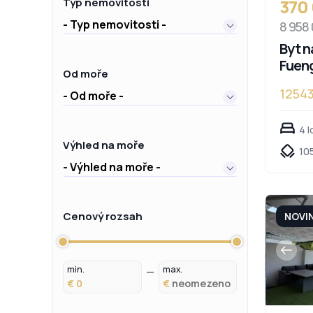
370
Typ nemovitosti
- Typ nemovitosti -
8 958
Byt n
Fueng
Od moře
1254
- Od moře -
4 l
Výhled na moře
105
- Výhled na moře -
Cenový rozsah
NOVI
min.
max.
€
€