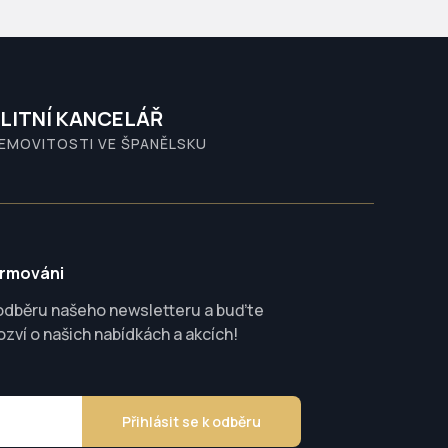
LITNÍ KANCELÁŘ
NEMOVITOSTI VE ŠPANĚLSKU
ormováni
 odběru našeho newsletteru a buďte
ozví o našich nabídkách a akcích!
Přihlásit se k odběru