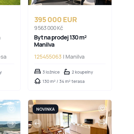
395 000 EUR
9 563 000 Kč
a
Byt na prodej 130 m²
Manilva
esa
125455063
| Manilva
y
3 ložnice
2 koupelny
130 m² / 34 m² terasa
NOVINKA