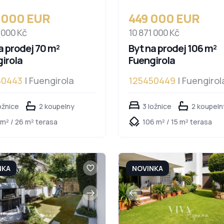
 000 EUR
449 000 EUR
 000 Kč
10 871 000 Kč
a prodej 70 m²
Byt na prodej 106 m²
irola
Fuengirola
50443
| Fuengirola
125450449
| Fuengirol
ožnice
2 koupelny
3 ložnice
2 koupeln
 m² / 26 m² terasa
106 m² / 15 m² terasa
NKA
NOVINKA