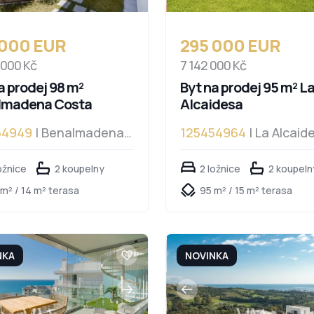
 000 EUR
295 000 EUR
 000 Kč
7 142 000 Kč
a prodej 98 m²
Byt na prodej 95 m² L
lmadena Costa
Alcaidesa
54949
| Benalmadena
125454964
| La Alcaid
a
ožnice
2 koupelny
2 ložnice
2 koupeln
m² / 14 m² terasa
95 m² / 15 m² terasa
NKA
NOVINKA