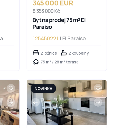
345 000 EUR
8 353 000 Kč
Byt na prodej 75 m² El
Paraiso
da
125450221
| El Paraiso
a
2 ložnice
2 koupelny
75 m² / 28 m² terasa
NOVINKA