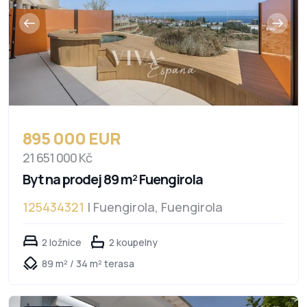
895 000 EUR
21 651 000 Kč
Byt na prodej 89 m² Fuengirola
125434321
| Fuengirola, Fuengirola
2 ložnice
2 koupelny
89 m² / 34 m² terasa