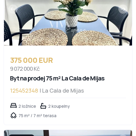
375 000 EUR
9 072 000 Kč
Byt na prodej 75 m² La Cala de Mijas
125452348
| La Cala de Mijas
2 ložnice
2 koupelny
75 m² / 7 m² terasa