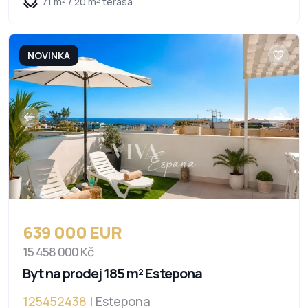
71 m² / 20 m² terasa
NOVINKA
639 000 EUR
15 458 000 Kč
Byt na prodej 185 m² Estepona
125452438
| Estepona