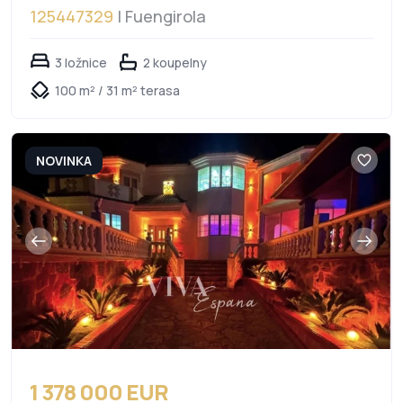
125447329
| Fuengirola
3 ložnice
2 koupelny
100 m² / 31 m² terasa
NOVINKA
1 378 000 EUR