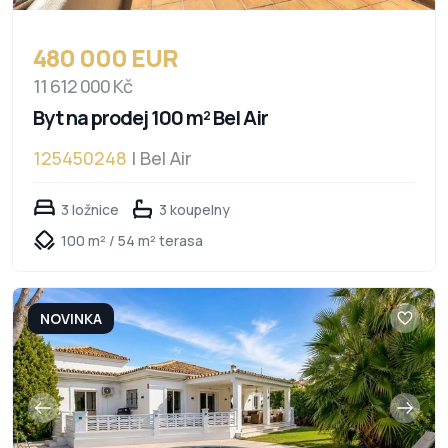
480 000 EUR
11 612 000 Kč
Byt na prodej 100 m² Bel Air
125450248
| Bel Air
3 ložnice
3 koupelny
100 m² / 54 m² terasa
NOVINKA