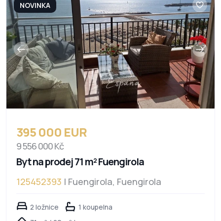
NOVINKA
395 000 EUR
9 556 000 Kč
Byt na prodej 71 m² Fuengirola
125452393
| Fuengirola, Fuengirola
2 ložnice
1 koupelna