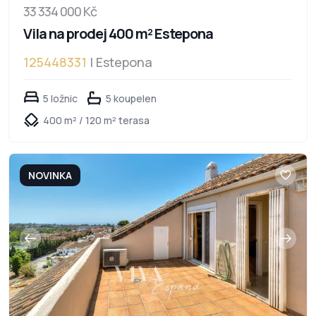
33 334 000 Kč
Vila na prodej 400 m² Estepona
125448331
| Estepona
5 ložnic
5 koupelen
400 m² / 120 m² terasa
NOVINKA