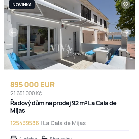
NOVINKA
895 000 EUR
21 651 000 Kč
Řadový dům na prodej 92 m² La Cala de
Mijas
125439586
| La Cala de Mijas
4 ložnice
3 koupelny