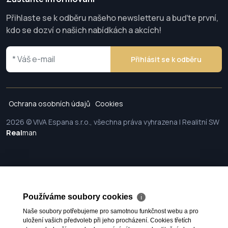
Přihlaste se k odběru našeho newsletteru a buďte první,
kdo se dozví o našich nabídkách a akcích!
Přihlásit se k odběru
Ochrana osobních údajů
Cookies
2026 © VIVA Espana s.r.o., všechna práva vyhrazena | Realitní SW
Real
man
Používáme soubory cookies
ℹ
Naše soubory potřebujeme pro samotnou funkčnost webu a pro
uložení vašich předvoleb při jeho procházení. Cookies třetích