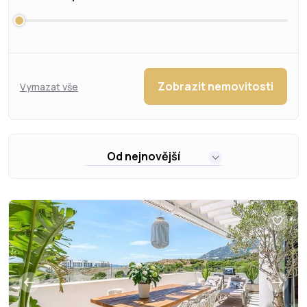
Zobrazit nemovitosti
Vymazat vše
Od nejnovější