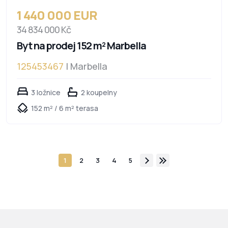
1 440 000 EUR
34 834 000 Kč
Byt na prodej 152 m² Marbella
125453467
| Marbella
3 ložnice
2 koupelny
152 m² / 6 m² terasa
1
2
3
4
5