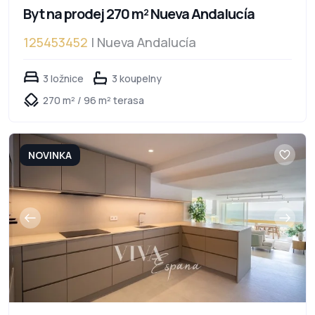
Byt na prodej 270 m² Nueva Andalucía
125453452
| Nueva Andalucía
3 ložnice
3 koupelny
270 m² / 96 m² terasa
NOVINKA