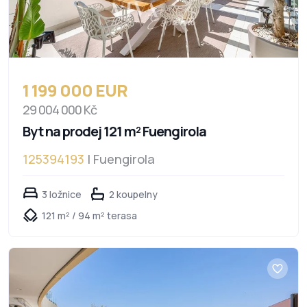
1 199 000 EUR
29 004 000 Kč
Byt na prodej 121 m² Fuengirola
125394193
| Fuengirola
3 ložnice
2 koupelny
121 m² / 94 m² terasa