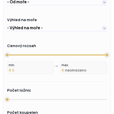
- Od moře -
Výhled na moře
- Výhled na moře -
Cenový rozsah
min.
max.
€
€
Počet ložnic
Počet koupelen