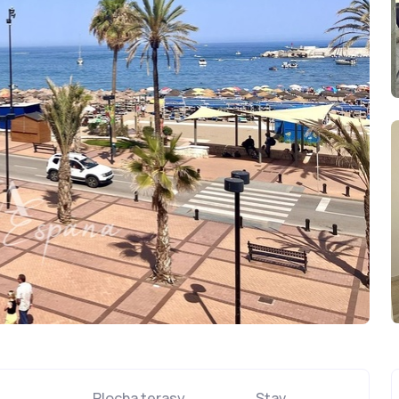
Plocha terasy
Stav