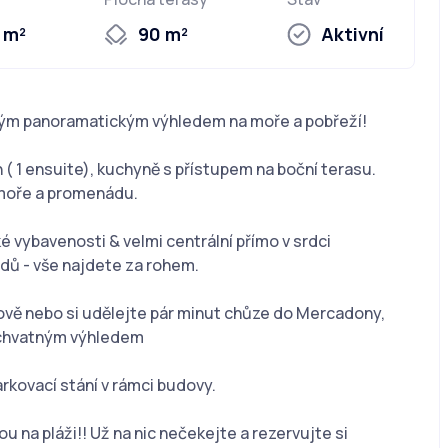
 m²
90 m²
Aktivní
ným panoramatickým výhledem na moře a pobřeží!
 ( 1 ensuite), kuchyně s přístupem na boční terasu.
moře a promenádu.
é vybavenosti & velmi centrální přímo v srdci
hodů - vše najdete za rohem.
dově nebo si udělejte pár minut chůze do Mercadony,
úchvatným výhledem ️
rkovací stání v rámci budovy.
 na pláži!! Už na nic nečekejte a rezervujte si