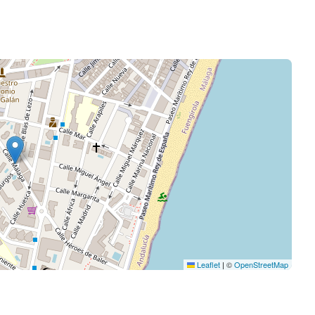
Leaflet
|
©
OpenStreetMap