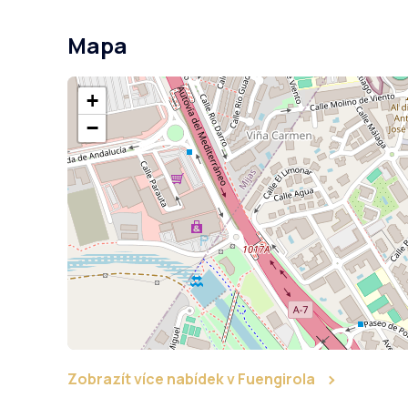
Mapa
+
−
Zobrazít více nabídek v Fuengirola