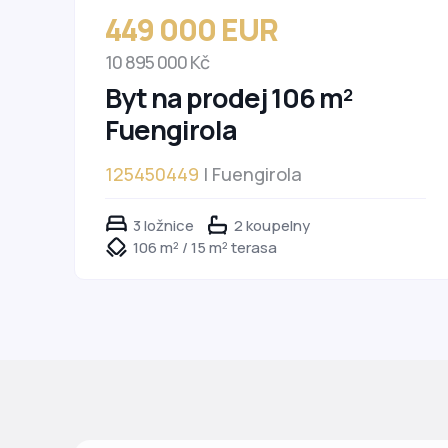
449 000 EUR
10 895 000 Kč
Byt na prodej 106 m²
Fuengirola
125450449
| Fuengirola
3 ložnice
2 koupelny
106 m² / 15 m² terasa