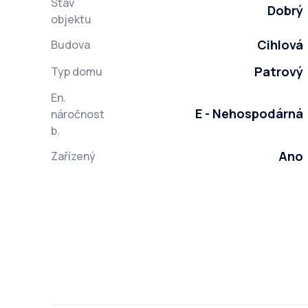
Stav
Dobrý
objektu
Cihlová
Budova
Patrový
Typ domu
En.
E - Nehospodárná
náročnost
b.
Ano
Zařízený