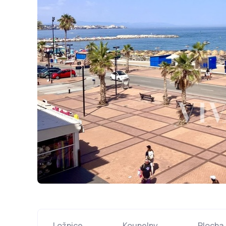
Ložnice
Koupelny
Plocha