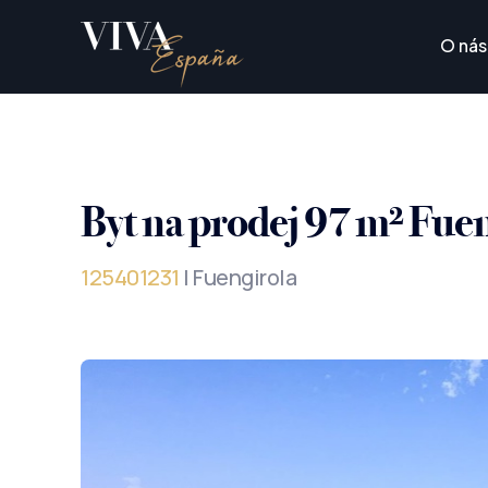
O nás
Byt na prodej 97 m² Fue
125401231
| Fuengirola