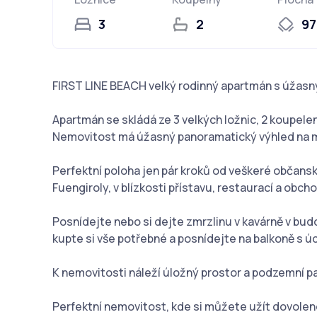
3
2
97
FIRST LINE BEACH velký rodinný apartmán s úžas
Apartmán se skládá ze 3 velkých ložnic, 2 koupelen
Nemovitost má úžasný panoramatický výhled na 
Perfektní poloha jen pár kroků od veškeré občansk
Fuengiroly, v blízkosti přístavu, restaurací a obc
Posnídejte nebo si dejte zmrzlinu v kavárně v bu
kupte si vše potřebné a posnídejte na balkoně s 
K nemovitosti náleží úložný prostor a podzemní pa
Perfektní nemovitost, kde si můžete užít dovolenou