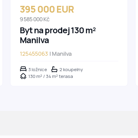
395 000 EUR
9 585 000 Kč
Byt na prodej 130 m²
Manilva
125455063
| Manilva
3 ložnice
2 koupelny
130 m² / 34 m² terasa