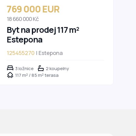
769 000 EUR
18 660 000 Kč
Byt na prodej 117 m²
Estepona
125455270
| Estepona
3 ložnice
2 koupelny
117 m² / 85 m² terasa