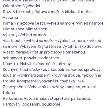
Orientace: Na jih od moře, v blízkosti centra města:
Orientace: Východní
Stav: V blízkosti přístavu a moře, v blízkosti moře:
Výborná
Klima: Příjezdová cesta, výhled na moře, výhled na moře:
Klimatizace: klimatizace
Výhledy: Výhled na moře
Vlastnosti: - výhled na moře, - výhled na moře, - výhled
na moře: Vybavení: Krytá terasa, Výtah, Blízko dopravy,
Vlastní terasa, Přístup pro osoby s omezenou
schopností pohybu a orientace
Nábytek: Nábytek: částečně zařízený
Kuchyně: Kuchyňský kout, koupelna s vanou, sprchový
kout, mikrovlnná trouba, mikrovlnná trouba, mikrovlnná
trouba: Kompletně vybavená kuchyňská linka
Zabezpečení: Vybavení: Uzavřený komplex, Vstupní
telefon
Parkoviště: Vstupní hala, vstupní hala, parkoviště:
Parkování: podzemní, soukromé