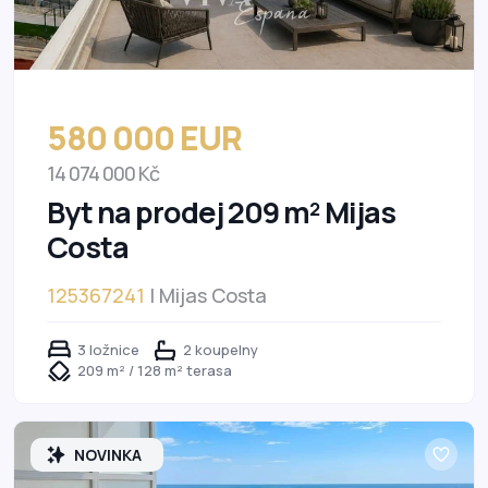
580 000 EUR
14 074 000 Kč
Byt na prodej 209 m² Mijas
Costa
125367241
| Mijas Costa
3 ložnice
2 koupelny
209 m² / 128 m² terasa
NOVINKA