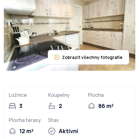
Ložnice
Koupelny
Plocha
3
2
86 m²
Plocha terasy
Stav
12 m²
Aktivní