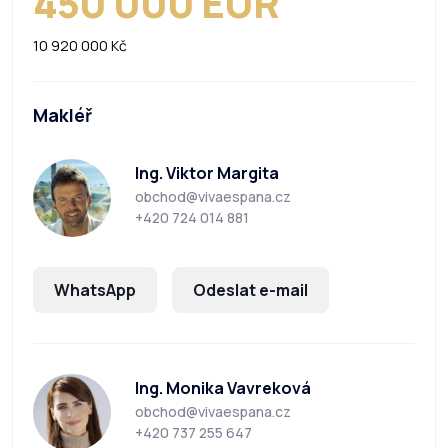
450 000 EUR
10 920 000 Kč
Makléř
Ing. Viktor Margita
obchod@vivaespana.cz
+420 724 014 881
WhatsApp
Odeslat e-mail
Ing. Monika Vavreková
obchod@vivaespana.cz
+420 737 255 647