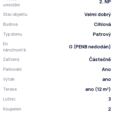
2. NP
umístění
Velmi dobrý
Stav objektu
Cihlová
Budova
Patrový
Typ domu
En.
G (PENB nedodán)
náročnost b.
Částečně
Zařízený
Ano
Parkování
ano
Výtah
ano (12 m²)
Terasa
3
Ložnic
2
Koupelen