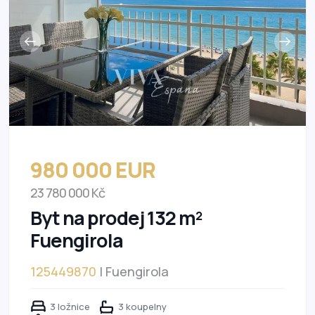
980 000 EUR
23 780 000 Kč
Byt na prodej 132 m²
Fuengirola
125449870
| Fuengirola
3 ložnice
3 koupelny