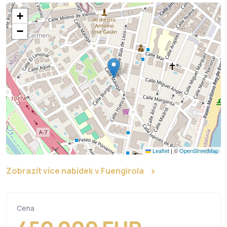
+
−
Leaflet
|
©
OpenStreetMap
Zobrazít více nabídek v Fuengirola
Cena