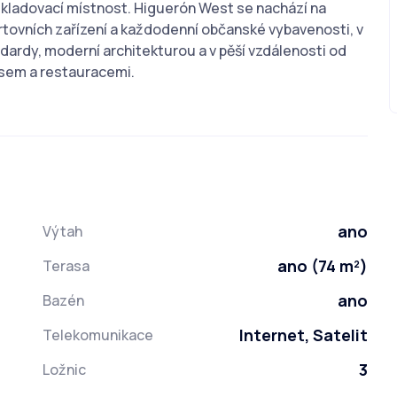
skladovací místnost. Higuerón West se nachází na
ortovních zařízení a každodenní občanské vybavenosti, v
rdy, moderní architekturou a v pěší vzdálenosti od
isem a restauracemi.
ano
Výtah
ano (74 m²)
Terasa
ano
Bazén
Internet, Satelit
Telekomunikace
3
Ložnic