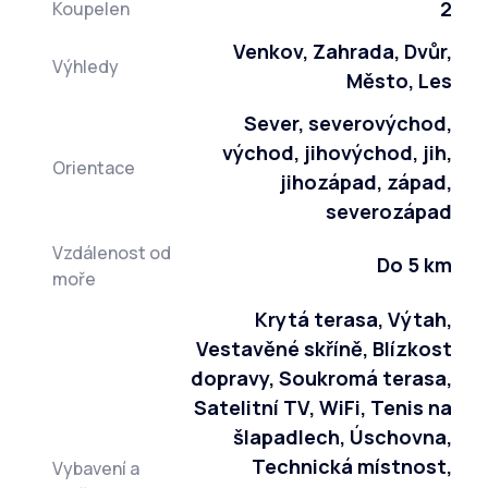
2
Koupelen
Venkov, Zahrada, Dvůr,
Výhledy
Město, Les
Sever, severovýchod,
východ, jihovýchod, jih,
Orientace
jihozápad, západ,
severozápad
Vzdálenost od
Do 5 km
moře
Krytá terasa, Výtah,
Vestavěné skříně, Blízkost
dopravy, Soukromá terasa,
Satelitní TV, WiFi, Tenis na
šlapadlech, Úschovna,
Technická místnost,
Vybavení a