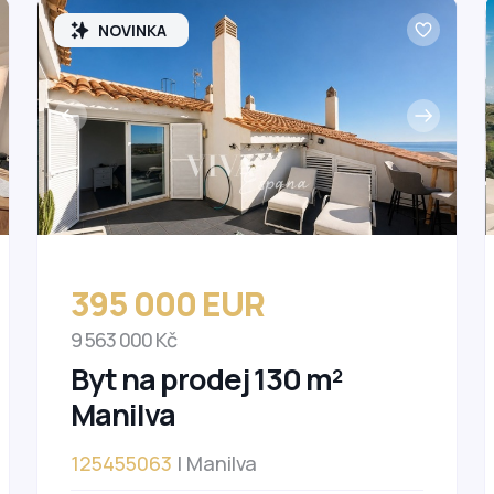
NOVINKA
395 000 EUR
9 563 000 Kč
Byt na prodej 130 m²
Manilva
125455063
| Manilva