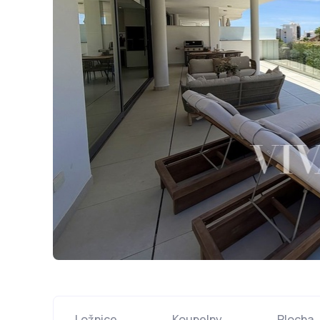
Ložnice
Koupelny
Plocha