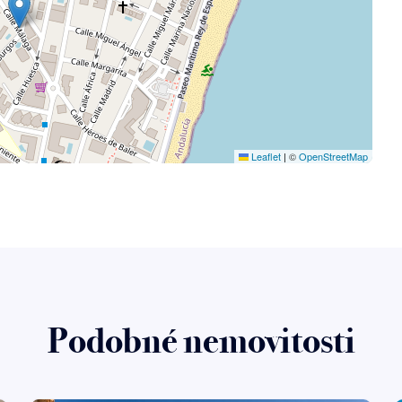
Leaflet
|
©
OpenStreetMap
Podobné nemovitosti