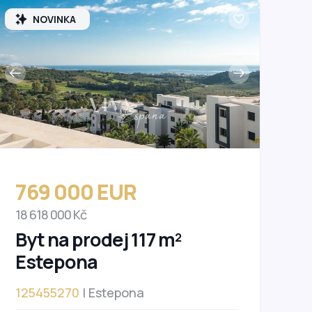
NOVINKA
769 000 EUR
18 618 000 Kč
Byt na prodej 117 m²
Estepona
125455270
| Estepona