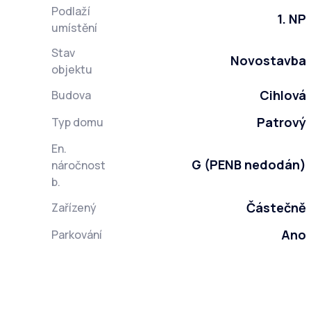
Podlaží
1. NP
umístění
Stav
Novostavba
objektu
Cihlová
Budova
Patrový
Typ domu
En.
G (PENB nedodán)
náročnost
b.
Částečně
Zařízený
Ano
Parkování