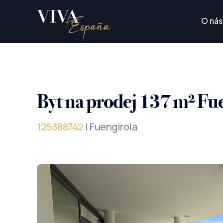
O nás
Byt na prodej 137 m² Fu
125388742
| Fuengirola