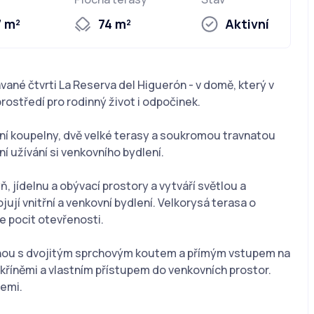
7 m²
74 m²
Aktivní
ané čtvrti La Reserva del Higuerón - v domě, který v
rostředí pro rodinný život i odpočinek.
tní koupelny, dvě velké terasy a soukromou travnatou
í užívání si venkovního bydlení.
 jídelnu a obývací prostory a vytváří světlou a
jí vnitřní a venkovní bydlení. Velkorysá terasa o
e pocit otevřenosti.
elnou s dvojitým sprchovým koutem a přímým vstupem na
kříněmi a vlastním přístupem do venkovních prostor.
iemi.