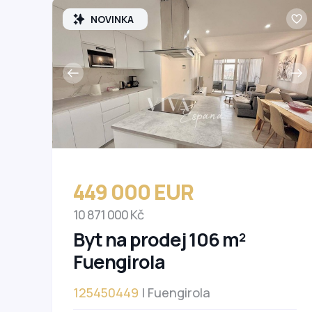
NOVINKA
449 000 EUR
10 871 000 Kč
Byt na prodej 106 m²
Fuengirola
125450449
| Fuengirola