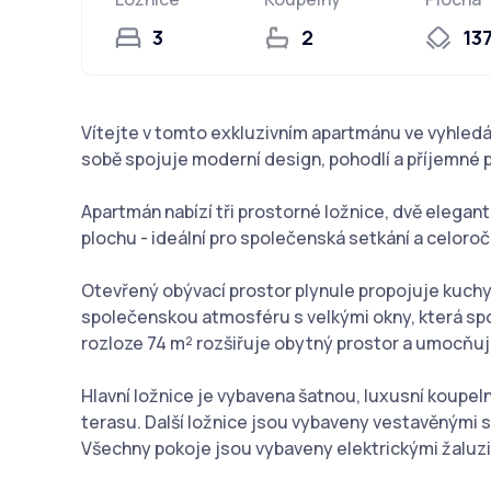
3
2
13
Vítejte v tomto exkluzivním apartmánu ve vyhledáv
sobě spojuje moderní design, pohodlí a příjemné p
Apartmán nabízí tři prostorné ložnice, dvě elegan
plochu - ideální pro společenská setkání a celoročn
Otevřený obývací prostor plynule propojuje kuchyň,
společenskou atmosféru s velkými okny, která spoju
rozloze 74 m² rozšiřuje obytný prostor a umocňuj
Hlavní ložnice je vybavena šatnou, luxusní koup
terasu. Další ložnice jsou vybaveny vestavěnými s
Všechny pokoje jsou vybaveny elektrickými žaluz