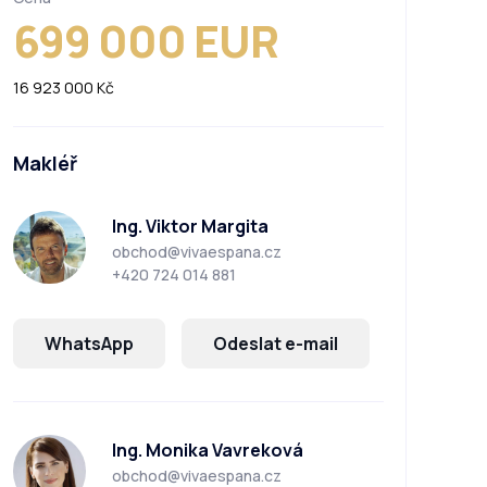
699 000 EUR
16 923 000 Kč
Makléř
Ing. Viktor Margita
obchod@vivaespana.cz
+420 724 014 881
WhatsApp
Odeslat e-mail
Ing. Monika Vavreková
obchod@vivaespana.cz