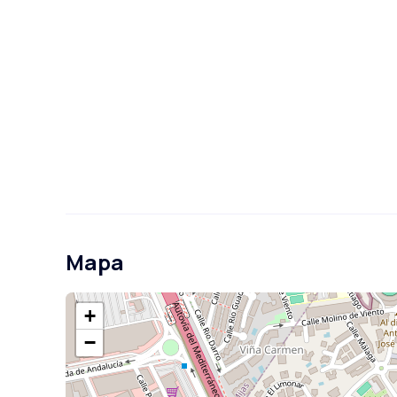
Mapa
+
−