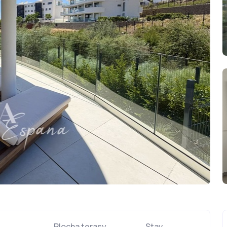
Plocha terasy
Stav