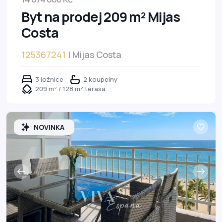
Byt na prodej 209 m² Mijas
Costa
125367241
| Mijas Costa
3 ložnice
2 koupelny
209 m² / 128 m² terasa
NOVINKA