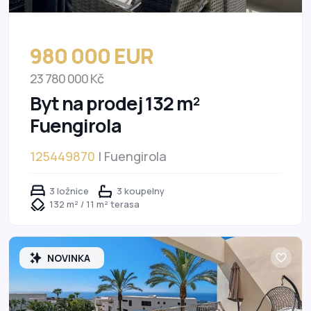
980 000 EUR
23 780 000 Kč
Byt na prodej 132 m²
Fuengirola
125449870
| Fuengirola
3 ložnice
3 koupelny
132 m² / 11 m² terasa
NOVINKA