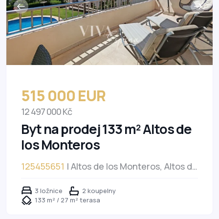
515 000 EUR
12 497 000 Kč
Byt na prodej 133 m² Altos de
los Monteros
125455651
| Altos de los Monteros, Altos de
los Monteros
3 ložnice
2 koupelny
133 m² / 27 m² terasa