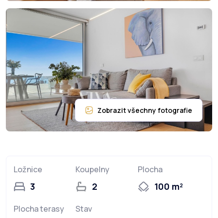
Ložnice
Koupelny
Plocha
3
2
100 m²
Plocha terasy
Stav