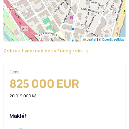
Leaflet
|
©
OpenStreetMap
Zobrazít více nabídek v Fuengirola
Cena
825 000 EUR
20 019 000 Kč
Makléř