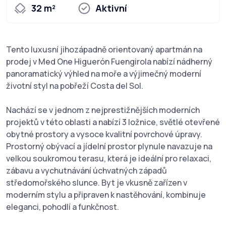
32 m²
Aktivní
Tento luxusní jihozápadně orientovaný apartmán na
prodej v Med One Higuerón Fuengirola nabízí nádherný
panoramatický výhled na moře a výjimečný moderní
životní styl na pobřeží Costa del Sol.
Nachází se v jednom z nejprestižnějších moderních
projektů v této oblasti a nabízí 3 ložnice, světlé otevřené
obytné prostory a vysoce kvalitní povrchové úpravy.
Prostorný obývací a jídelní prostor plynule navazuje na
velkou soukromou terasu, která je ideální pro relaxaci,
zábavu a vychutnávání úchvatných západů
středomořského slunce. Byt je vkusně zařízen v
moderním stylu a připraven k nastěhování, kombinuje
eleganci, pohodlí a funkčnost.