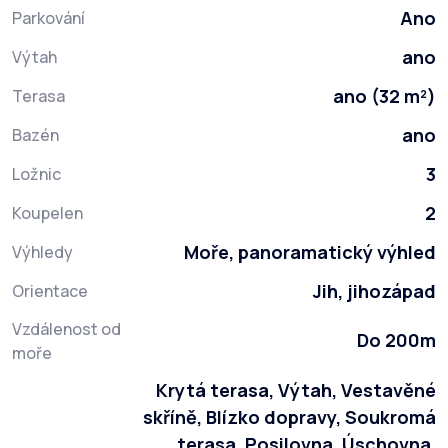
Ano
Parkování
ano
Výtah
ano (32 m²)
Terasa
ano
Bazén
3
Ložnic
2
Koupelen
Moře, panoramatický výhled
Výhledy
Jih, jihozápad
Orientace
Vzdálenost od
Do 200m
moře
Krytá terasa, Výtah, Vestavěné
skříně, Blízko dopravy, Soukromá
terasa, Posilovna, Úschovna,