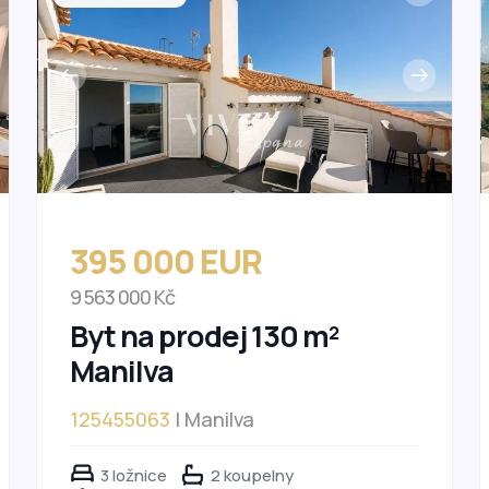
395 000 EUR
9 563 000 Kč
Byt na prodej 130 m²
Manilva
125455063
| Manilva
3 ložnice
2 koupelny