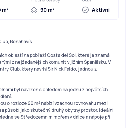
9 m²
90 m²
Aktivní
Club, Benahavís
ích oblastí na pobřeží Costa del Sol, která je známá
rými z nejžádanějších komunit v jižním Španělsku. V
ry Club, který navrhl Sir Nick Faldo, jednou z
elnami byl navržen s ohledem na jednu z největších
dlení.
ou o rozloze 90 m² nabízí vzácnou rovnováhu mezi
 působí jako skutečný druhý obytný prostor, ideální
oledne se Středozemním mořem v dálce a nápoje při