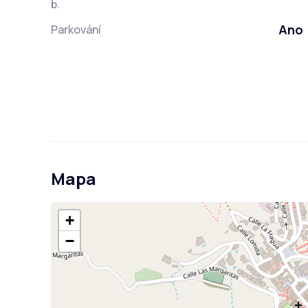
b.
Ano
Parkování
Mapa
+
−