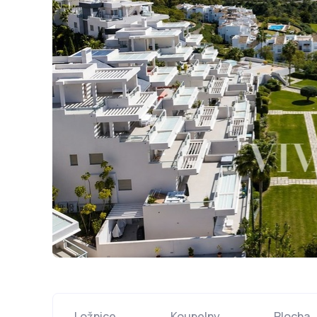
Ložnice
Koupelny
Plocha