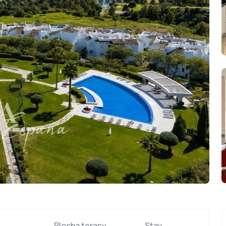
Plocha terasy
Stav