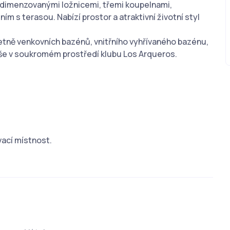
ře dimenzovanými ložnicemi, třemi koupelnami,
s terasou. Nabízí prostor a atraktivní životní styl
etně venkovních bazénů, vnitřního vyhřívaného bazénu,
 vše v soukromém prostředí klubu Los Arqueros.
vací místnost.