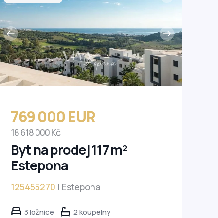
769 000 EUR
18 618 000 Kč
Byt na prodej 117 m²
Estepona
125455270
| Estepona
3 ložnice
2 koupelny