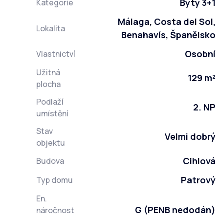
Byty 3+1
Kategorie
Málaga, Costa del Sol,
Lokalita
Benahavís, Španělsko
Osobní
Vlastnictví
Užitná
129 m²
plocha
Podlaží
2. NP
umístění
Stav
Velmi dobrý
objektu
Cihlová
Budova
Patrový
Typ domu
En.
G (PENB nedodán)
náročnost