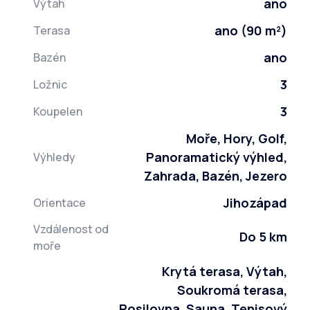
ano
Výtah
ano (90 m²)
Terasa
ano
Bazén
3
Ložnic
3
Koupelen
Moře, Hory, Golf,
Panoramatický výhled,
Výhledy
Zahrada, Bazén, Jezero
Jihozápad
Orientace
Vzdálenost od
Do 5 km
moře
Krytá terasa, Výtah,
Soukromá terasa,
Posilovna, Sauna, Tenisový