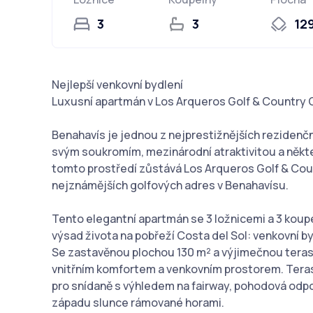
3
3
12
Nejlepší venkovní bydlení
Luxusní apartmán v Los Arqueros Golf & Country 
Benahavís je jednou z nejprestižnějších rezidenčn
svým soukromím, mezinárodní atraktivitou a někte
tomto prostředí zůstává Los Arqueros Golf & Count
nejznámějších golfových adres v Benahavísu.
Tento elegantní apartmán se 3 ložnicemi a 3 koup
výsad života na pobřeží Costa del Sol: venkovní by
Se zastavěnou plochou 130 m² a výjimečnou teras
vnitřním komfortem a venkovním prostorem. Terasa
pro snídaně s výhledem na fairway, pohodová odp
západu slunce rámované horami.