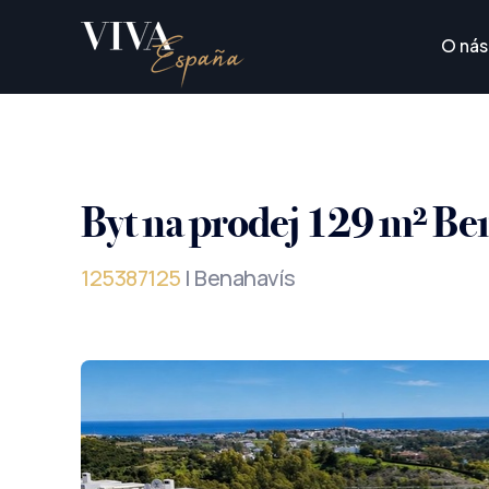
O nás
Byt na prodej 129 m² Be
125387125
| Benahavís