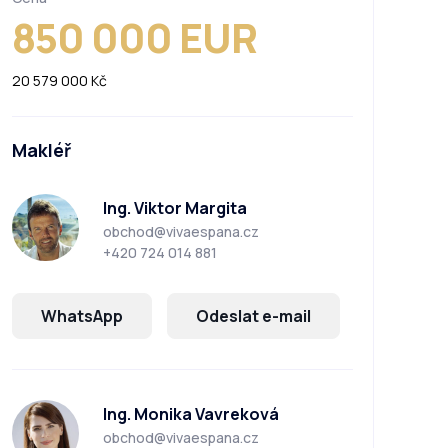
850 000 EUR
20 579 000 Kč
Makléř
Ing. Viktor Margita
obchod@vivaespana.cz
+420 724 014 881
WhatsApp
Odeslat e-mail
Ing. Monika Vavreková
obchod@vivaespana.cz