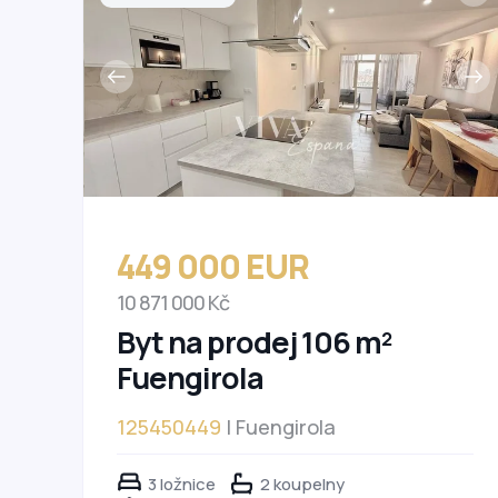
449 000 EUR
10 871 000 Kč
Byt na prodej 106 m²
Fuengirola
125450449
| Fuengirola
3 ložnice
2 koupelny