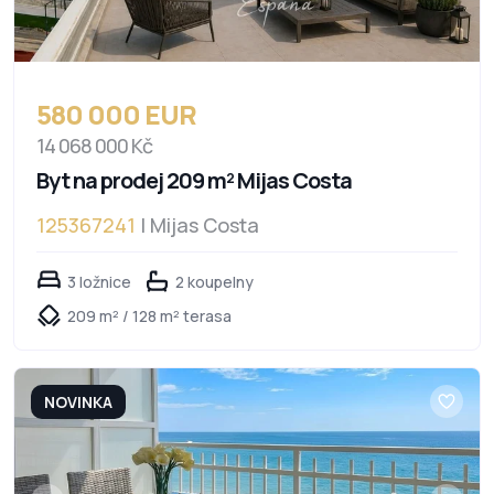
580 000 EUR
14 068 000 Kč
Byt na prodej 209 m² Mijas Costa
125367241
| Mijas Costa
3 ložnice
2 koupelny
209 m² / 128 m² terasa
NOVINKA