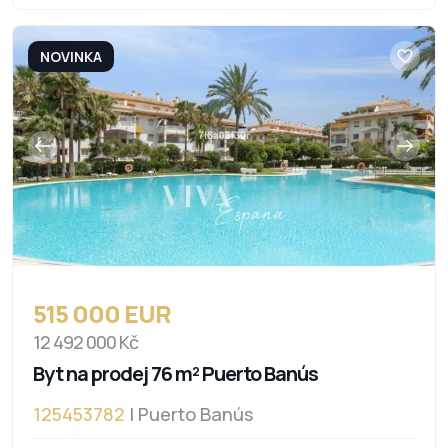
NOVINKA
515 000 EUR
12 492 000 Kč
Byt na prodej 76 m² Puerto Banús
125453782
| Puerto Banús