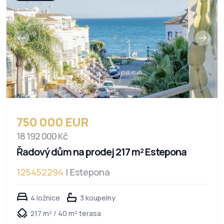
750 000 EUR
18 192 000 Kč
Řadový dům na prodej 217 m² Estepona
125452294
| Estepona
4 ložnice
3 koupelny
217 m² / 40 m² terasa