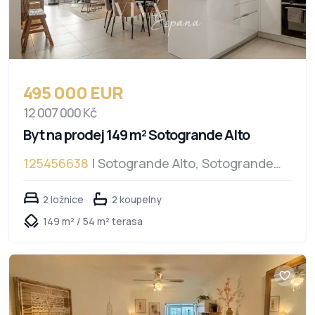
495 000 EUR
12 007 000 Kč
Byt na prodej 149 m² Sotogrande Alto
125456638
| Sotogrande Alto, Sotogrande
Alto
2 ložnice
2 koupelny
149 m² / 54 m² terasa