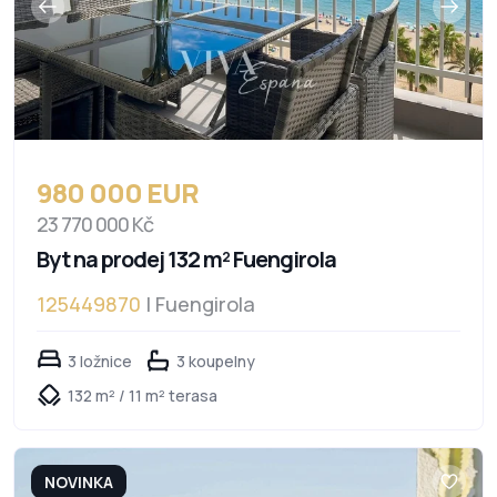
980 000 EUR
23 770 000 Kč
Byt na prodej 132 m² Fuengirola
125449870
| Fuengirola
3 ložnice
3 koupelny
132 m² / 11 m² terasa
NOVINKA