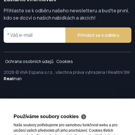
Přihlaste se k odběru našeho newsletteru a buďte první,
kdo se dozví o našich nabídkách a akcích!
Přihlásit se k odběru
Ochrana osobních údajů
Cookies
2026 © VIVA Espana s.r.o., všechna práva vyhrazena | Realitní SW
Real
man
Používáme soubory cookies
ℹ
Naše soubory potřebujeme pro samotnou funkčnost webu a pro
uložení vašich předvoleb při jeho procházení. Cookies třetích