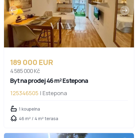
189 000 EUR
4 585 000 Kč
Byt na prodej 46 m² Estepona
125346505
| Estepona
1 koupelna
46 m² / 4 m² terasa