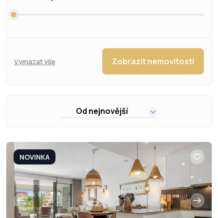
Zobrazit nemovitosti
Vymazat vše
Od nejnovější
NOVINKA