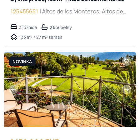
125455651
| Altos de los Monteros, Altos de
los Monteros
3 ložnice
2 koupelny
133 m² / 27 m² terasa
NOVINKA