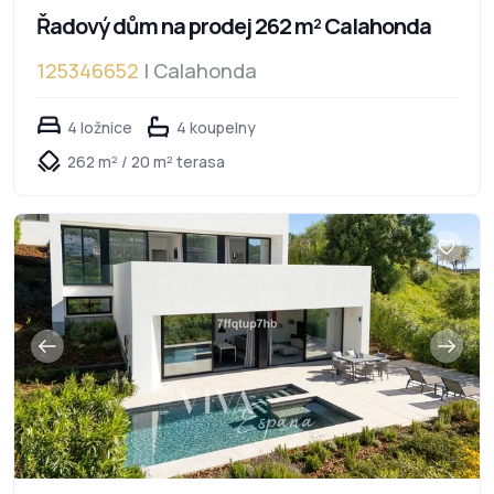
Řadový dům na prodej 262 m² Calahonda
125346652
| Calahonda
4 ložnice
4 koupelny
262 m² / 20 m² terasa