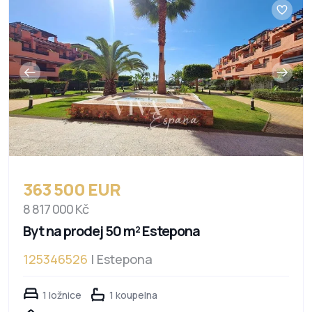
363 500 EUR
8 817 000 Kč
Byt na prodej 50 m² Estepona
125346526
| Estepona
1 ložnice
1 koupelna