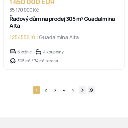
1 450 000 EUR
35 170 000 Kč
Řadový dům na prodej 305 m² Guadalmina
Alta
125455810
| Guadalmina Alta
6 ložnic
4 koupelny
305 m² / 74 m² terasa
1
2
3
4
5