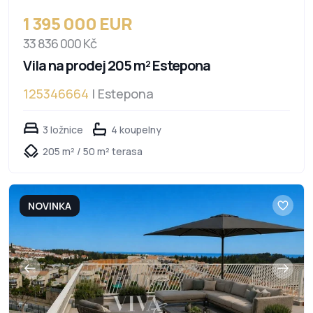
1 395 000 EUR
33 836 000 Kč
Vila na prodej 205 m² Estepona
125346664
| Estepona
3 ložnice
4 koupelny
205 m² / 50 m² terasa
NOVINKA