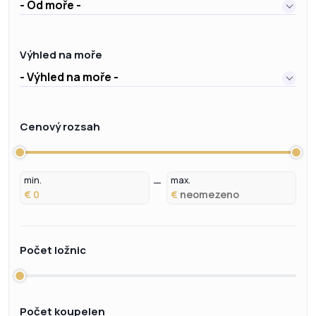
- Od moře -
Výhled na moře
- Výhled na moře -
Cenový rozsah
min.
max.
€
€
Počet ložnic
Počet koupelen