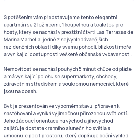
S potěšením vám představujeme tento elegantní
apartmán se 2 ložnicemi, 1 koupelnou a toaletou pro
hosty, který se nachází v prestižní čtvrti Las Terrazas de
Marina Marbella, jedné z nejvyhledávanějších
rezidenčních oblastí díky svému pohodlí, blízkosti moře
a vynikající dostupnosti veškeré občanské vybavenosti.
Nemovitost se nachází pouhých 5 minut chůze od pláže
a má vynikající polohu se supermarkety, obchody,
zdravotním střediskem a soukromou nemocnicí, které
jsou na dosah.
Byt je prezentován ve výborném stavu, připraven k
nastěhování a vyniká výjimečnou přirozenou světlostí.
Jeho žádoucí orientace na východ a jihovýchod
zajišťuje dostatek ranního slunečního světla a
umocňuje pocit prostoru, který doplňuje boční výhled