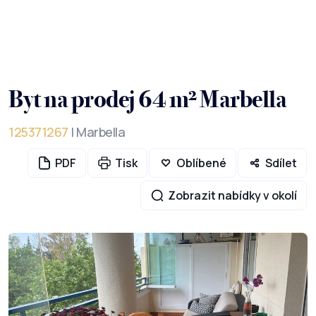
Byt na prodej 64 m² Marbella
125371267
| Marbella
PDF
Tisk
Oblíbené
Sdílet
Zobrazit nabídky v okolí