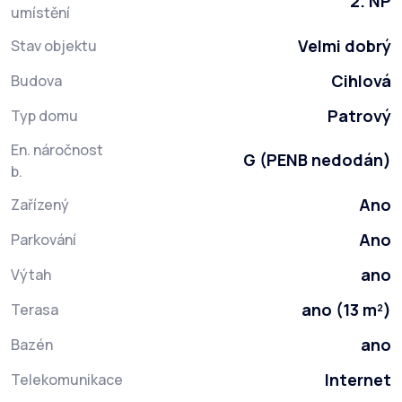
2. NP
umístění
Velmi dobrý
Stav objektu
Cihlová
Budova
Patrový
Typ domu
En. náročnost
G (PENB nedodán)
b.
Ano
Zařízený
Ano
Parkování
ano
Výtah
ano (13 m²)
Terasa
ano
Bazén
Internet
Telekomunikace