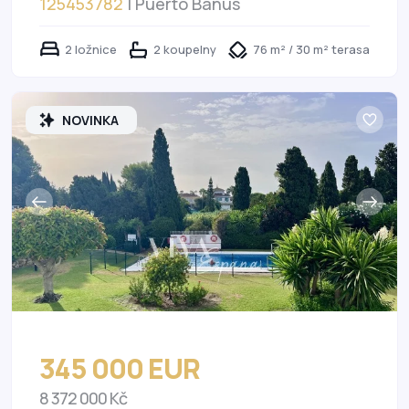
125453782
| Puerto Banús
2 ložnice
2 koupelny
76 m² / 30 m² terasa
NOVINKA
345 000 EUR
8 372 000 Kč