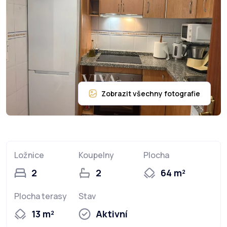
Ložnice
Koupelny
Plocha
2
2
64 m²
Plocha terasy
Stav
13 m²
Aktivní