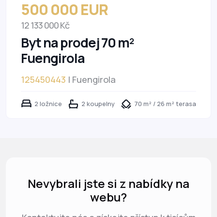
500 000 EUR
12 133 000 Kč
Byt na prodej 70 m²
Fuengirola
125450443
| Fuengirola
2 ložnice
2 koupelny
70 m² / 26 m² terasa
Nevybrali jste si z nabídky na
webu?