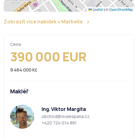
Leaflet
|
©
OpenStreetMap
Zobrazít více nabídek v Marbella
Cena
390 000 EUR
9 464 000 Kč
Makléř
Ing. Viktor Margita
obchod@vivaespana.cz
+420 724 014 881