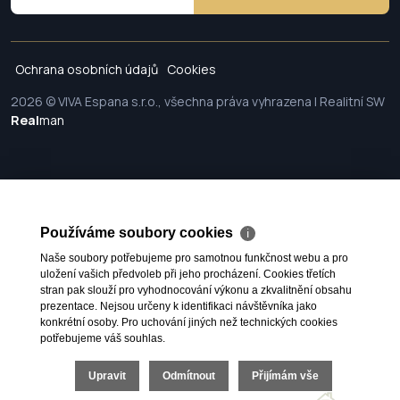
Ochrana osobních údajů
Cookies
2026 © VIVA Espana s.r.o., všechna práva vyhrazena | Realitní SW
Real
man
Používáme soubory cookies
ℹ
Naše soubory potřebujeme pro samotnou funkčnost webu a pro
uložení vašich předvoleb při jeho procházení. Cookies třetích
stran pak slouží pro vyhodnocování výkonu a zkvalitnění obsahu
prezentace. Nejsou určeny k identifikaci návštěvníka jako
konkrétní osoby. Pro uchování jiných než technických cookies
potřebujeme váš souhlas.
Upravit
Odmítnout
Přijímám vše