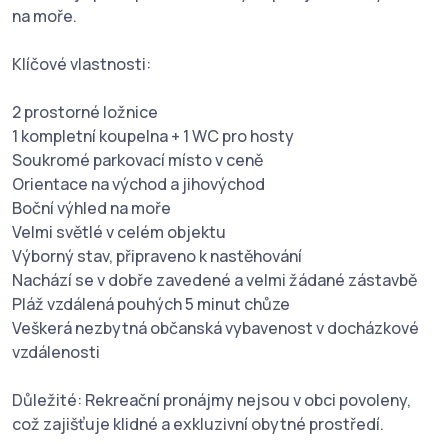
na moře.
Klíčové vlastnosti:
2 prostorné ložnice
1 kompletní koupelna + 1 WC pro hosty
Soukromé parkovací místo v ceně
Orientace na východ a jihovýchod
Boční výhled na moře
Velmi světlé v celém objektu
Výborný stav, připraveno k nastěhování
Nachází se v dobře zavedené a velmi žádané zástavbě
Pláž vzdálená pouhých 5 minut chůze
Veškerá nezbytná občanská vybavenost v docházkové
vzdálenosti
Důležité: Rekreační pronájmy nejsou v obci povoleny,
což zajišťuje klidné a exkluzivní obytné prostředí.