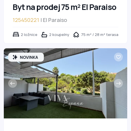
Byt na prodej 75 m² El Paraiso
125450221
| El Paraiso
2 ložnice
2 koupelny
75 m² / 28 m² terasa
NOVINKA