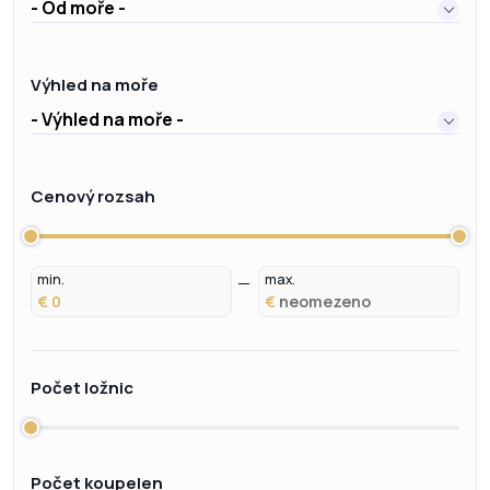
- Od moře -
Výhled na moře
- Výhled na moře -
Cenový rozsah
min.
max.
€
€
Počet ložnic
Počet koupelen