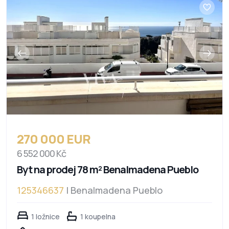
270 000 EUR
6 552 000 Kč
Byt na prodej 78 m² Benalmadena Pueblo
125346637
| Benalmadena Pueblo
1 ložnice
1 koupelna