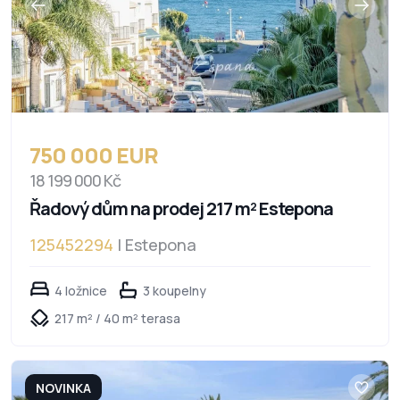
750 000 EUR
18 199 000 Kč
Řadový dům na prodej 217 m² Estepona
125452294
| Estepona
4 ložnice
3 koupelny
217 m² / 40 m² terasa
NOVINKA