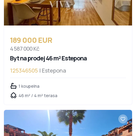
189 000 EUR
4 587 000 Kč
Byt na prodej 46 m² Estepona
125346505
| Estepona
1 koupelna
46 m² / 4 m² terasa