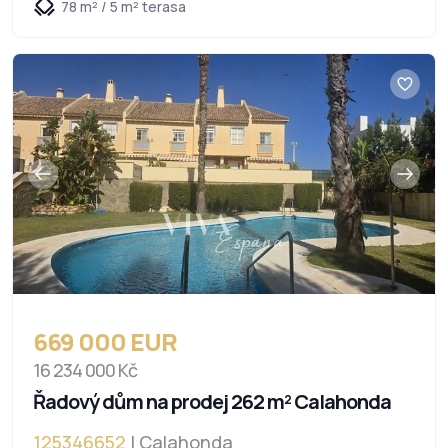
78 m² / 5 m² terasa
669 000 EUR
16 234 000 Kč
Řadový dům na prodej 262 m² Calahonda
125346652
| Calahonda