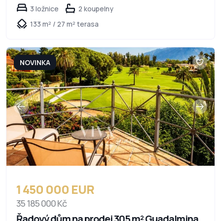
3 ložnice
2 koupelny
133 m² / 27 m² terasa
NOVINKA
1 450 000 EUR
35 185 000 Kč
Řadový dům na prodej 305 m² Guadalmina