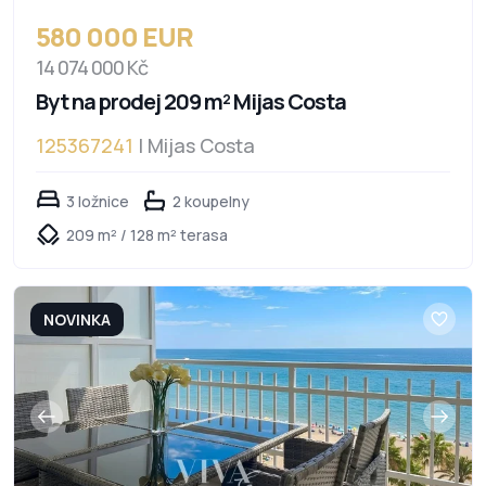
580 000 EUR
14 074 000 Kč
Byt na prodej 209 m² Mijas Costa
125367241
| Mijas Costa
3 ložnice
2 koupelny
209 m² / 128 m² terasa
NOVINKA