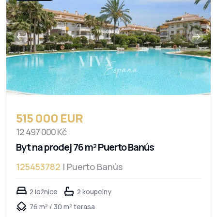
515 000 EUR
12 497 000 Kč
Byt na prodej 76 m² Puerto Banús
125453782
| Puerto Banús
2 ložnice
2 koupelny
76 m² / 30 m² terasa