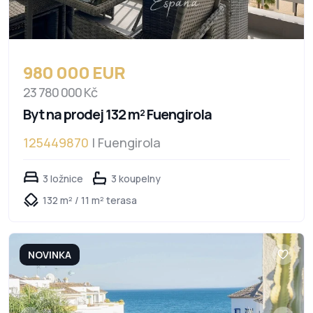
980 000 EUR
23 780 000 Kč
Byt na prodej 132 m² Fuengirola
125449870
| Fuengirola
3 ložnice
3 koupelny
132 m² / 11 m² terasa
NOVINKA