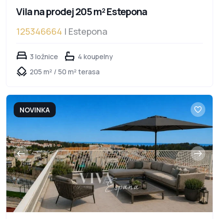
Vila na prodej 205 m² Estepona
125346664
| Estepona
3 ložnice
4 koupelny
205 m² / 50 m² terasa
NOVINKA