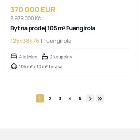
370 000 EUR
8 979 000 Kč
Byt na prodej 105 m² Fuengirola
125438476
| Fuengirola
4 ložnice
2 koupelny
105 m² / 10 m² terasa
1
2
3
4
5