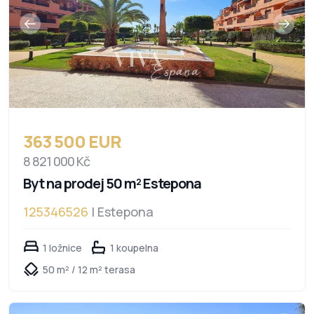
363 500 EUR
8 821 000 Kč
Byt na prodej 50 m² Estepona
125346526
| Estepona
1 ložnice
1 koupelna
50 m² / 12 m² terasa