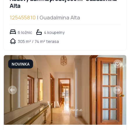
Alta
125455810
| Guadalmina Alta
6 ložnic
4 koupelny
305 m² / 74 m² terasa
NOVINKA