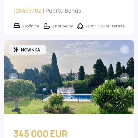
125453782
| Puerto Banús
2 ložnice
2 koupelny
76 m² / 30 m² terasa
NOVINKA
345 000 EUR