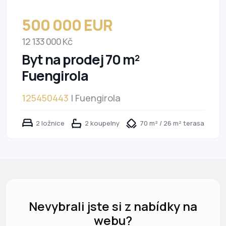
500 000 EUR
12 133 000 Kč
Byt na prodej 70 m²
Fuengirola
125450443
| Fuengirola
2 ložnice
2 koupelny
70 m² / 26 m² terasa
Nevybrali jste si z nabídky na
webu?