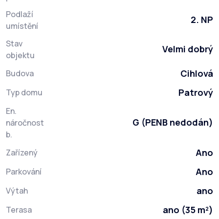
Podlaží
2. NP
umístění
Stav
Velmi dobrý
objektu
Cihlová
Budova
Patrový
Typ domu
En.
G (PENB nedodán)
náročnost
b.
Ano
Zařízený
Ano
Parkování
ano
Výtah
ano (35 m²)
Terasa