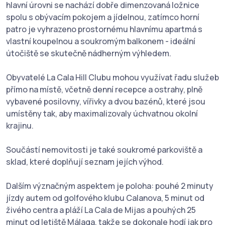
hlavní úrovni se nachází dobře dimenzovaná ložnice
spolu s obývacím pokojem a jídelnou, zatímco horní
patro je vyhrazeno prostornému hlavnímu apartmá s
vlastní koupelnou a soukromým balkonem - ideální
útočiště se skutečně nádherným výhledem.
Obyvatelé La Cala Hill Clubu mohou využívat řadu služeb
přímo na místě, včetně denní recepce a ostrahy, plně
vybavené posilovny, vířivky a dvou bazénů, které jsou
umístěny tak, aby maximalizovaly úchvatnou okolní
krajinu.
Součástí nemovitosti je také soukromé parkoviště a
sklad, které doplňují seznam jejích výhod.
Dalším význačným aspektem je poloha: pouhé 2 minuty
jízdy autem od golfového klubu Calanova, 5 minut od
živého centra a pláží La Cala de Mijas a pouhých 25
minut od letiště Málaga, takže se dokonale hodí jak pro