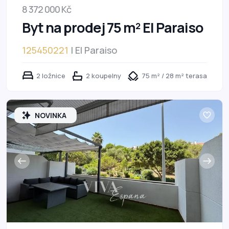
8 372 000 Kč
Byt na prodej 75 m² El Paraiso
125450221
| El Paraiso
2 ložnice
2 koupelny
75 m² / 28 m² terasa
NOVINKA