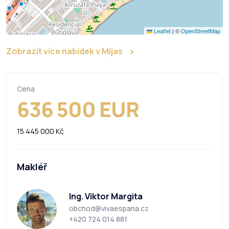
Leaflet
|
©
OpenStreetMap
Zobrazít více nabídek v Mijas
Cena
636 500 EUR
15 445 000 Kč
Makléř
Ing. Viktor Margita
obchod@vivaespana.cz
+420 724 014 881