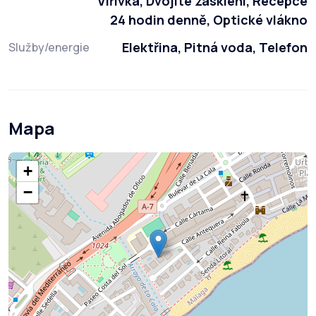
Vířivka, Dvojité zasklení, Recepce
24 hodin denně, Optické vlákno
Elektřina, Pitná voda, Telefon
Služby/energie
Mapa
+
−