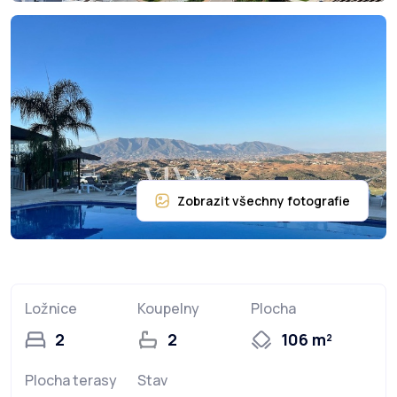
Ložnice
Koupelny
Plocha
2
2
106 m²
Plocha terasy
Stav