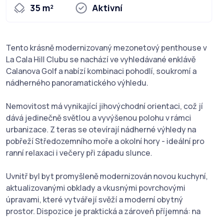
35 m²
Aktivní
Tento krásně modernizovaný mezonetový penthouse v
La Cala Hill Clubu se nachází ve vyhledávané enklávě
Calanova Golf a nabízí kombinaci pohodlí, soukromí a
nádherného panoramatického výhledu.
Nemovitost má vynikající jihovýchodní orientaci, což jí
dává jedinečně světlou a vyvýšenou polohu v rámci
urbanizace. Z teras se otevírají nádherné výhledy na
pobřeží Středozemního moře a okolní hory - ideální pro
ranní relaxaci i večery při západu slunce.
Uvnitř byl byt promyšleně modernizován novou kuchyní,
aktualizovanými obklady a vkusnými povrchovými
úpravami, které vytvářejí svěží a moderní obytný
prostor. Dispozice je praktická a zároveň příjemná: na