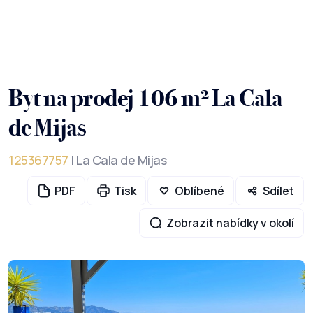
Byt na prodej 106 m² La Cala
de Mijas
125367757
| La Cala de Mijas
PDF
Tisk
Oblíbené
Sdílet
Zobrazit nabídky v okolí