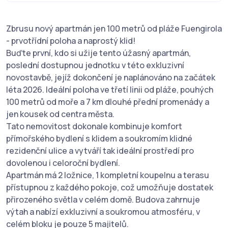
Zbrusu nový apartmán jen 100 metrů od pláže Fuengirola
- prvotřídní poloha a naprostý klid!
Buďte první, kdo si užije tento úžasný apartmán,
poslední dostupnou jednotku v této exkluzivní
novostavbě, jejíž dokončení je naplánováno na začátek
léta 2026. Ideální poloha ve třetí linii od pláže, pouhých
100 metrů od moře a 7 km dlouhé přední promenády a
jen kousek od centra města.
Tato nemovitost dokonale kombinuje komfort
přímořského bydlení s klidem a soukromím klidné
rezidenční ulice a vytváří tak ideální prostředí pro
dovolenou i celoroční bydlení.
Apartmán má 2 ložnice, 1 kompletní koupelnu a terasu
přístupnou z každého pokoje, což umožňuje dostatek
přirozeného světla v celém domě. Budova zahrnuje
výtah a nabízí exkluzivní a soukromou atmosféru, v
celém bloku je pouze 5 majitelů.