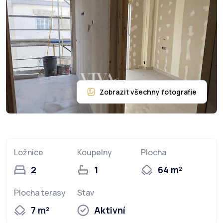
Ložnice
Koupelny
Plocha
2
1
64 m²
Plocha terasy
Stav
7 m²
Aktivní