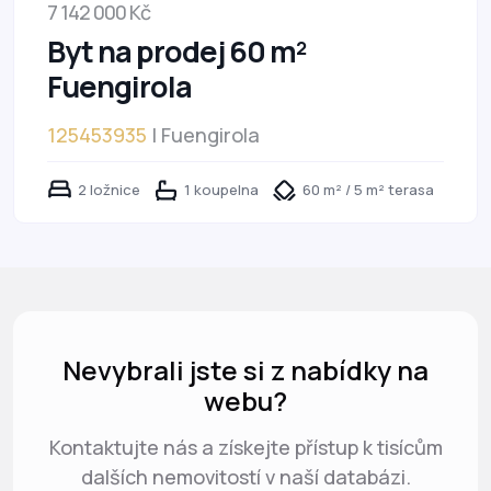
7 142 000 Kč
Byt na prodej 60 m²
Fuengirola
125453935
| Fuengirola
2 ložnice
1 koupelna
60 m² / 5 m² terasa
Nevybrali jste si z nabídky na
webu?
Kontaktujte nás a získejte přístup k tisícům
dalších nemovitostí v naší databázi.