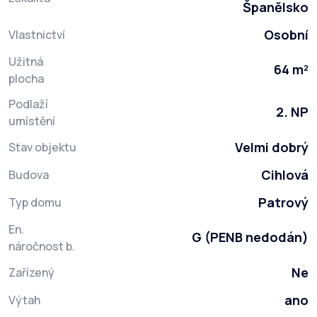
Španělsko
Osobní
Vlastnictví
Užitná
64 m²
plocha
Podlaží
2. NP
umístění
Velmi dobrý
Stav objektu
Cihlová
Budova
Patrový
Typ domu
En.
G (PENB nedodán)
náročnost b.
Ne
Zařízený
ano
Výtah