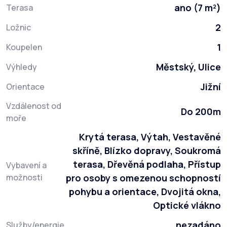
ano (7 m²)
Terasa
2
Ložnic
1
Koupelen
Městský, Ulice
Výhledy
Jižní
Orientace
Vzdálenost od
Do 200m
moře
Krytá terasa, Výtah, Vestavěné
skříně, Blízko dopravy, Soukromá
terasa, Dřevěná podlaha, Přístup
Vybavení a
možnosti
pro osoby s omezenou schopností
pohybu a orientace, Dvojitá okna,
Optické vlákno
nezadáno
Služby/energie