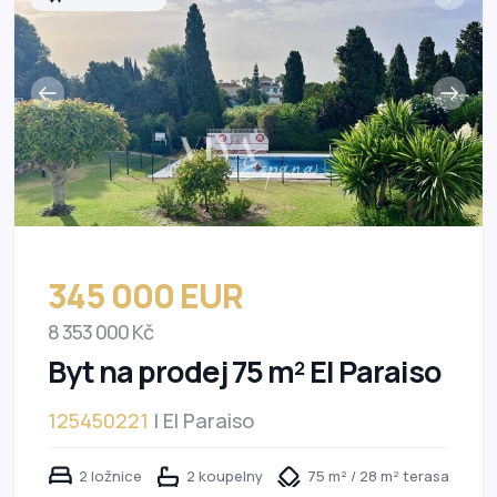
345 000 EUR
8 353 000 Kč
Byt na prodej 75 m² El Paraiso
125450221
| El Paraiso
2 ložnice
2 koupelny
75 m² / 28 m² terasa