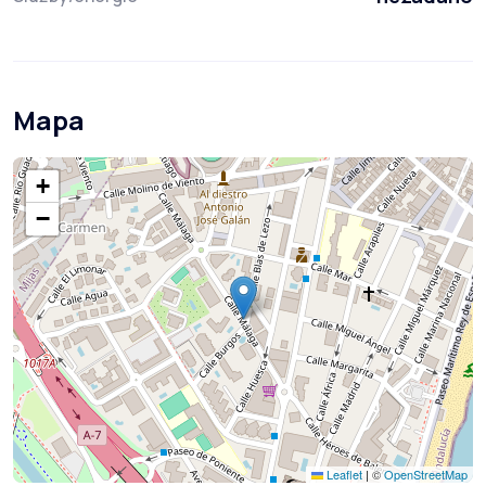
Mapa
+
−
Leaflet
|
©
OpenStreetMap