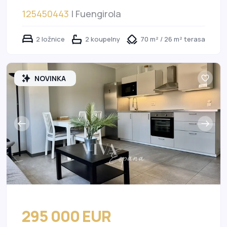
125450443
| Fuengirola
2 ložnice
2 koupelny
70 m² / 26 m² terasa
NOVINKA
295 000 EUR