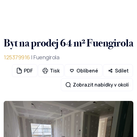
Byt na prodej 64 m² Fuengirola
125379916
| Fuengirola
PDF
Tisk
Oblíbené
Sdílet
Zobrazit nabídky v okolí