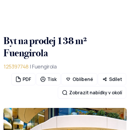
Byt na prodej 138 m²
Fuengirola
125397748
| Fuengirola
PDF
Tisk
Oblíbené
Sdílet
Zobrazit nabídky v okolí