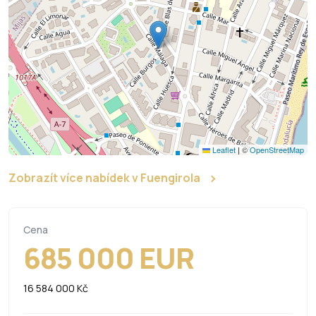
Leaflet
|
©
OpenStreetMap
Zobrazít více nabídek v Fuengirola
Cena
685 000 EUR
16 584 000 Kč