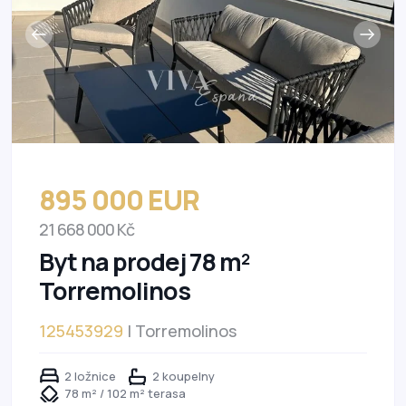
895 000 EUR
21 668 000 Kč
Byt na prodej 78 m²
Torremolinos
125453929
| Torremolinos
2 ložnice
2 koupelny
78 m² / 102 m² terasa