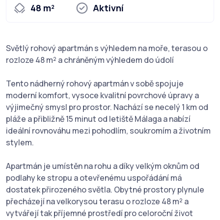
48 m²
Aktivní
Světlý rohový apartmán s výhledem na moře, terasou o
rozloze 48 m² a chráněným výhledem do údolí
Tento nádherný rohový apartmán v sobě spojuje
moderní komfort, vysoce kvalitní povrchové úpravy a
výjimečný smysl pro prostor. Nachází se necelý 1 km od
pláže a přibližně 15 minut od letiště Málaga a nabízí
ideální rovnováhu mezi pohodlím, soukromím a životním
stylem.
Apartmán je umístěn na rohu a díky velkým oknům od
podlahy ke stropu a otevřenému uspořádání má
dostatek přirozeného světla. Obytné prostory plynule
přecházejí na velkorysou terasu o rozloze 48 m² a
vytvářejí tak příjemné prostředí pro celoroční život