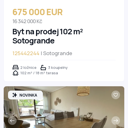
675 000 EUR
16 342 000 Kč
Byt na prodej 102 m²
Sotogrande
125442244
| Sotogrande
2 ložnice
3 koupelny
102 m² / 18 m² terasa
NOVINKA