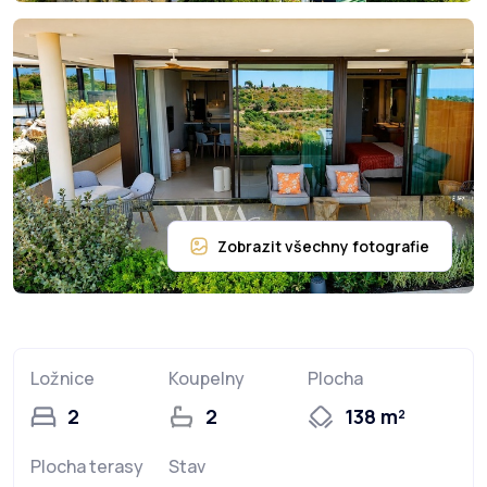
Ložnice
Koupelny
Plocha
2
2
138 m²
Plocha terasy
Stav