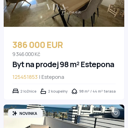
386 000 EUR
9 346 000 Kč
Byt na prodej 98 m² Estepona
125451853
| Estepona
2 ložnice
2 koupelny
98 m² / 44 m² terasa
NOVINKA