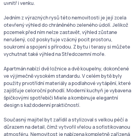
uvnitř i venku.
Jedním z výrazných rysů této nemovitosti je její zcela
otevřený výhled do chráněného zeleného údolí. Jelikož
pozemek před ním nelze zastavět, výhled zůstane
nerušený, což poskytuje vzácný pocit prostoru,
soukromí a spojení s přírodou. Z bytu i terasy si můžete
vychutnat také výhled na Středozemní moře.
Apartmán nabízí dvě ložnice a dvě koupelny, dokončené
ve výjimečně vysokém standardu. V celém bytě byly
použity prvotřídní materiály a podlahové vytápění, které
zajišťuje celoroční pohodlí. Moderní kuchyň je vybavena
špičkovými spotřebiči Miele a kombinuje elegantní
design s každodenní praktičností.
Současný majitel byt zařídil a stylizoval s velkou péčí a
důrazem na detail, čímž vytvořil vřelou a sofistikovanou
atmosféru. Nemovitost je nabízena kompletně zařízená