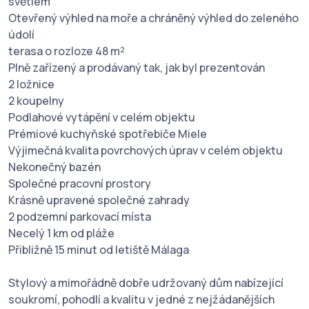
světlem
Otevřený výhled na moře a chráněný výhled do zeleného
údolí
terasa o rozloze 48 m²
Plně zařízený a prodávaný tak, jak byl prezentován
2 ložnice
2 koupelny
Podlahové vytápění v celém objektu
Prémiové kuchyňské spotřebiče Miele
Výjimečná kvalita povrchových úprav v celém objektu
Nekonečný bazén
Společné pracovní prostory
Krásně upravené společné zahrady
2 podzemní parkovací místa
Necelý 1 km od pláže
Přibližně 15 minut od letiště Málaga
Stylový a mimořádně dobře udržovaný dům nabízející
soukromí, pohodlí a kvalitu v jedné z nejžádanějších