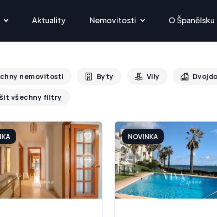
Aktuality
Nemovitosti
O Španělsku
chny nemovitosti
Byty
Vily
Dvojd
šit všechny filtry
NKA
NOVINKA