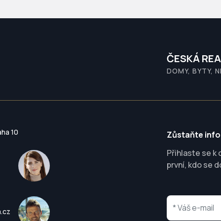
ČESKÁ REA
DOMY, BYTY, 
aha 10
Zůstaňte inf
Přihlaste se k
první, kdo se d
a.cz