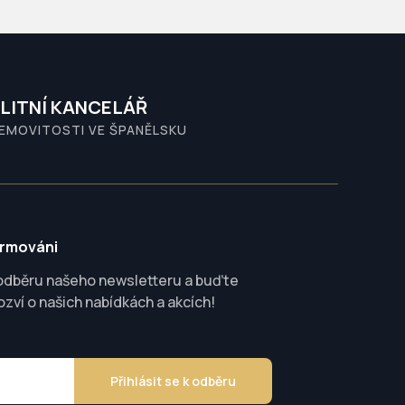
LITNÍ KANCELÁŘ
NEMOVITOSTI VE ŠPANĚLSKU
ormováni
 odběru našeho newsletteru a buďte
ozví o našich nabídkách a akcích!
Přihlásit se k odběru