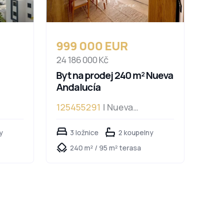
999 000 EUR
24 186 000 Kč
Byt na prodej 240 m² Nueva
Andalucía
125455291
| Nueva
Andalucía
y
3 ložnice
2 koupelny
240 m² / 95 m² terasa