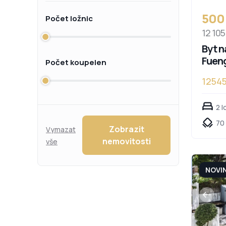
500
Počet ložnic
12 105
Byt n
Fueng
Počet koupelen
1254
2 l
70
Zobrazit
Vymazat
nemovitosti
vše
NOVI