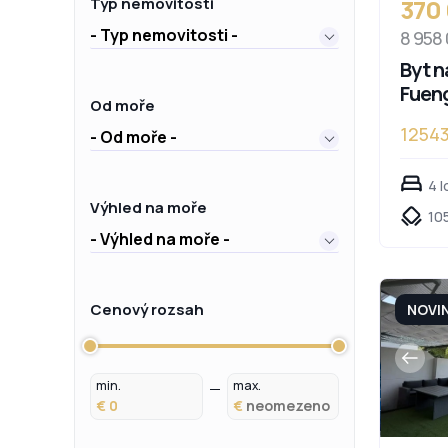
370
Typ nemovitosti
- Typ nemovitosti -
8 958
Byt n
Fueng
Od moře
1254
- Od moře -
4 l
Výhled na moře
105
- Výhled na moře -
Cenový rozsah
NOVI
min.
max.
€
€