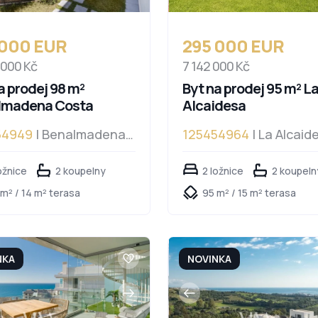
 000 EUR
295 000 EUR
 000 Kč
7 142 000 Kč
a prodej 98 m²
Byt na prodej 95 m² L
lmadena Costa
Alcaidesa
54949
| Benalmadena
125454964
| La Alcaid
a
ožnice
2 koupelny
2 ložnice
2 koupeln
m² / 14 m² terasa
95 m² / 15 m² terasa
NKA
NOVINKA