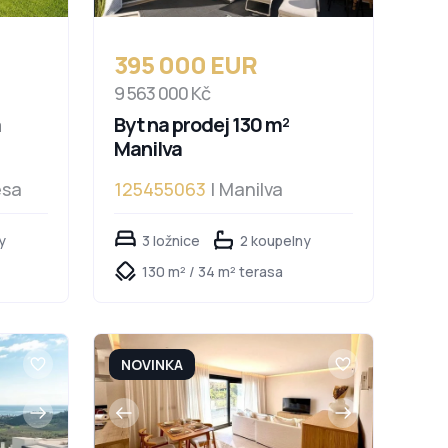
395 000 EUR
9 563 000 Kč
a
Byt na prodej 130 m²
Manilva
esa
125455063
| Manilva
y
3 ložnice
2 koupelny
130 m² / 34 m² terasa
NOVINKA