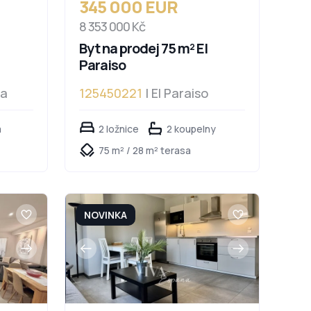
345 000 EUR
8 353 000 Kč
Byt na prodej 75 m² El
Paraiso
da
125450221
| El Paraiso
a
2 ložnice
2 koupelny
75 m² / 28 m² terasa
NOVINKA