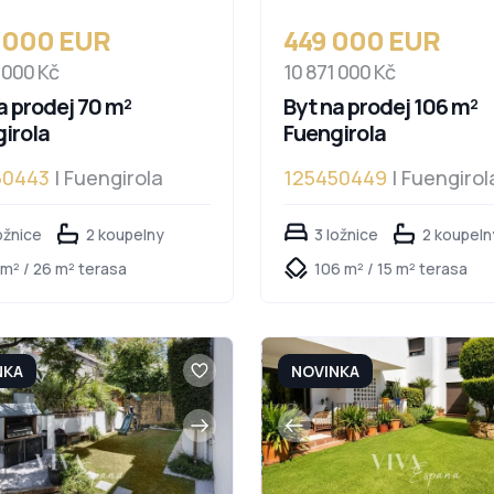
 000 EUR
449 000 EUR
 000 Kč
10 871 000 Kč
a prodej 70 m²
Byt na prodej 106 m²
irola
Fuengirola
50443
| Fuengirola
125450449
| Fuengirol
ožnice
2 koupelny
3 ložnice
2 koupeln
 m² / 26 m² terasa
106 m² / 15 m² terasa
NKA
NOVINKA