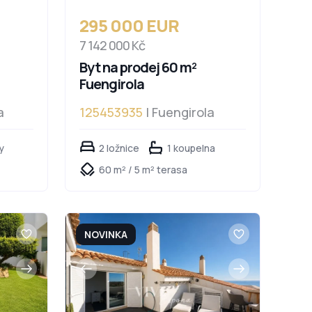
295 000 EUR
7 142 000 Kč
Byt na prodej 60 m²
Fuengirola
a
125453935
| Fuengirola
y
2 ložnice
1 koupelna
60 m² / 5 m² terasa
NOVINKA