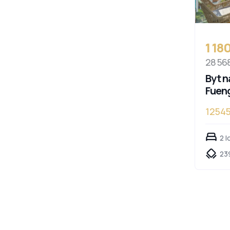
1 18
28 56
Byt n
Fueng
12545
2 l
23