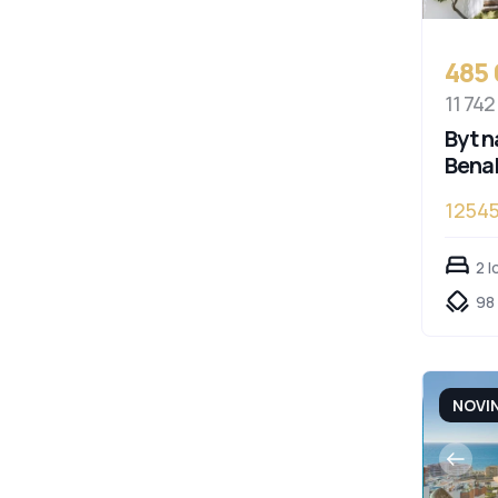
485
11 742
Byt n
Bena
1254
Cost
2 l
98 
NOVI