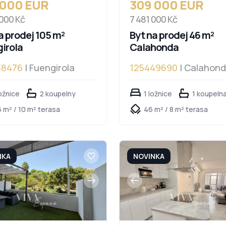
 000 EUR
309 000 EUR
 000 Kč
7 481 000 Kč
a prodej 105 m²
Byt na prodej 46 m²
irola
Calahonda
38476
| Fuengirola
125449690
| Calahon
ožnice
2 koupelny
1 ložnice
1 koupeln
 m² / 10 m² terasa
46 m² / 8 m² terasa
NKA
NOVINKA