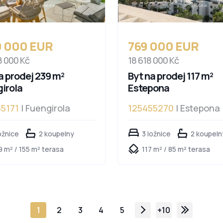
0 000 EUR
769 000 EUR
8 000 Kč
18 618 000 Kč
a prodej 239 m²
Byt na prodej 117 m²
irola
Estepona
5171
| Fuengirola
125455270
| Estepona
ožnice
2 koupelny
3 ložnice
2 koupeln
9 m² / 155 m² terasa
117 m² / 85 m² terasa
1
2
3
4
5
+10