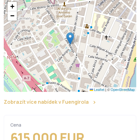
+
−
Leaflet
|
©
OpenStreetMap
Zobrazít více nabídek v Fuengirola
Cena
615 000 EUR