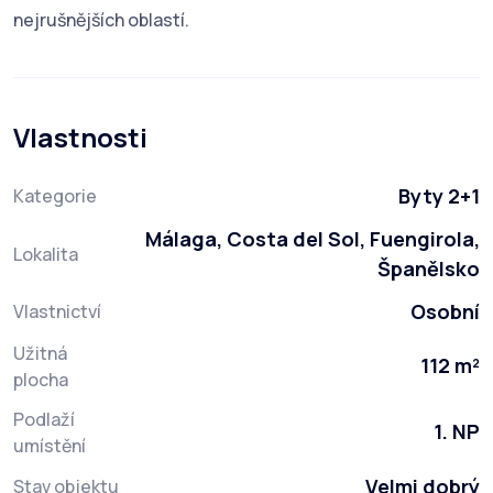
nejrušnějších oblastí.
Vlastnosti
Byty 2+1
Kategorie
Málaga, Costa del Sol, Fuengirola,
Lokalita
Španělsko
Osobní
Vlastnictví
Užitná
112 m²
plocha
Podlaží
1. NP
umístění
Velmi dobrý
Stav objektu