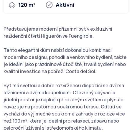
120 m²
Aktivní
Představujeme moderní přízemní byt v exkluzivní
rezidenční čtvrti Higuerón ve Fuengirole.
Tento elegantní dům nabízí dokonalou kombinaci
moderního designu, pohodlí a venkovního bydlení, takže
je ideální jako prázdninové útočiště, trvalé bydlení nebo
kvalitní investice na pobřeží Costa del Sol.
Byt má světlou a dobře rozvrženou dispozici se dvěma
ložnicemi a dvěma koupelnami. Otevřený obývací a
jídelní prostor je naplněn přirozeným světlem a plynule
navazuje na prostornou soukromou terasu. Odtud se
vychází do výjimečné soukromé zahrady o rozloze více
než 100 m², která je ideální pro relaxaci, zábavu nebo
celoroční užívání si středomořského klimatu.