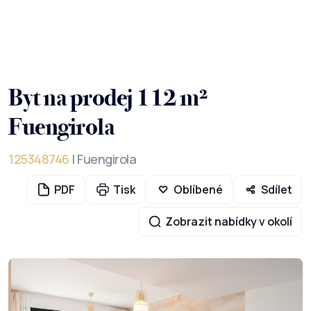
Byt na prodej 112 m²
Fuengirola
125348746
| Fuengirola
PDF
Tisk
Oblíbené
Sdílet
Zobrazit nabídky v okolí