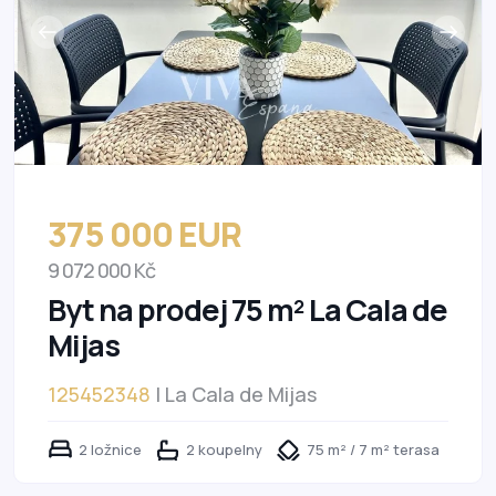
375 000 EUR
9 072 000 Kč
Byt na prodej 75 m² La Cala de
Mijas
125452348
| La Cala de Mijas
2 ložnice
2 koupelny
75 m² / 7 m² terasa