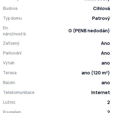
Cihlová
Budova
Patrový
Typ domu
En.
G (PENB nedodán)
náročnost b.
Ano
Zařízený
Ano
Parkování
ano
Výtah
ano (120 m²)
Terasa
ano
Bazén
Internet
Telekomunikace
2
Ložnic
2
Koupelen