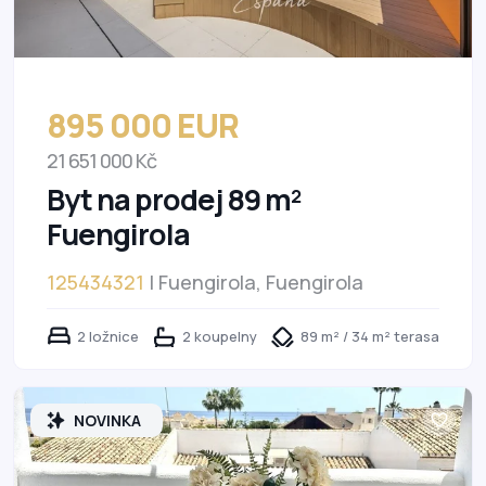
895 000 EUR
21 651 000 Kč
Byt na prodej 89 m²
Fuengirola
125434321
| Fuengirola, Fuengirola
2 ložnice
2 koupelny
89 m² / 34 m² terasa
NOVINKA