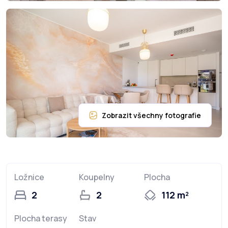
Ložnice
Koupelny
Plocha
2
2
112 m²
Plocha terasy
Stav