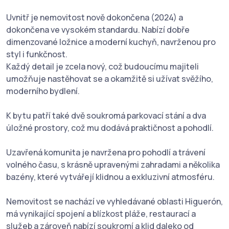
Uvnitř je nemovitost nově dokončena (2024) a
dokončena ve vysokém standardu. Nabízí dobře
dimenzované ložnice a moderní kuchyň, navrženou pro
styl i funkčnost.
Každý detail je zcela nový, což budoucímu majiteli
umožňuje nastěhovat se a okamžitě si užívat svěžího,
moderního bydlení.
K bytu patří také dvě soukromá parkovací stání a dva
úložné prostory, což mu dodává praktičnost a pohodlí.
Uzavřená komunita je navržena pro pohodlí a trávení
volného času, s krásně upravenými zahradami a několika
bazény, které vytvářejí klidnou a exkluzivní atmosféru.
Nemovitost se nachází ve vyhledávané oblasti Higuerón,
má vynikající spojení a blízkost pláže, restaurací a
služeb a zároveň nabízí soukromí a klid daleko od