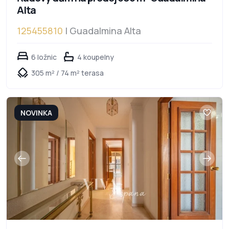
Alta
125455810
| Guadalmina Alta
6 ložnic
4 koupelny
305 m² / 74 m² terasa
NOVINKA