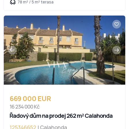
78 m² / 5 m² terasa
669 000 EUR
16 234 000 Kč
Řadový dům na prodej 262 m² Calahonda
125346652
| Calahonda