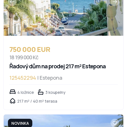
750 000 EUR
18 199 000 Kč
Řadový dům na prodej 217 m² Estepona
125452294
| Estepona
4 ložnice
3 koupelny
217 m² / 40 m² terasa
NOVINKA