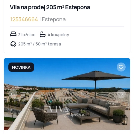
Vila na prodej 205 m² Estepona
125346664
| Estepona
3 ložnice
4 koupelny
205 m² / 50 m² terasa
NOVINKA