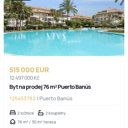
515 000 EUR
12 497 000 Kč
Byt na prodej 76 m² Puerto Banús
125453782
| Puerto Banús
2 ložnice
2 koupelny
76 m² / 30 m² terasa