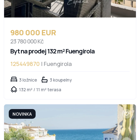
980 000 EUR
23 780 000 Kč
Byt na prodej 132 m² Fuengirola
125449870
| Fuengirola
3 ložnice
3 koupelny
132 m² / 11 m² terasa
NOVINKA