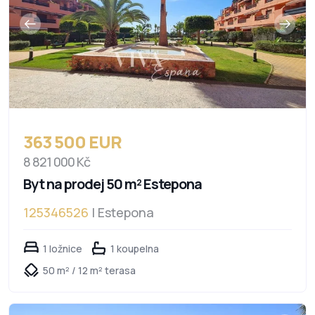
363 500 EUR
8 821 000 Kč
Byt na prodej 50 m² Estepona
125346526
| Estepona
1 ložnice
1 koupelna
50 m² / 12 m² terasa