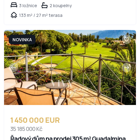
3 ložnice
2 koupelny
133 m² / 27 m² terasa
NOVINKA
1 450 000 EUR
35 185 000 Kč
Řadový dům na prodej 305 m² Guadalmina