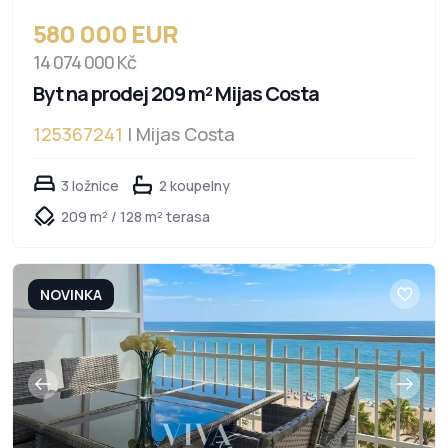
580 000 EUR
14 074 000 Kč
Byt na prodej 209 m² Mijas Costa
125367241
| Mijas Costa
3 ložnice
2 koupelny
209 m² / 128 m² terasa
NOVINKA