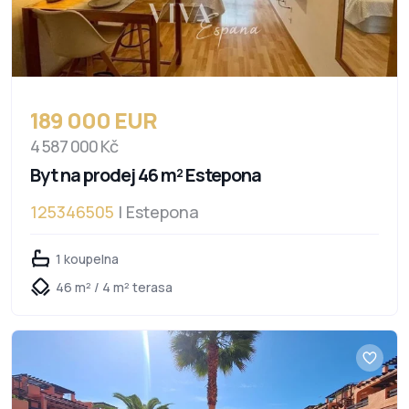
189 000 EUR
4 587 000 Kč
Byt na prodej 46 m² Estepona
125346505
| Estepona
1 koupelna
46 m² / 4 m² terasa