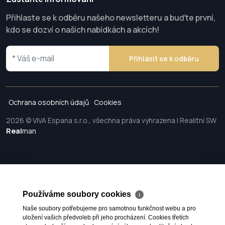
Přihlaste se k odběru našeho newsletteru a buďte první,
kdo se dozví o našich nabídkách a akcích!
Přihlásit se k odběru
Ochrana osobních údajů
Cookies
2026 © VIVA Espana s.r.o., všechna práva vyhrazena | Realitní SW
Real
man
Používáme soubory cookies
ℹ
Naše soubory potřebujeme pro samotnou funkčnost webu a pro
uložení vašich předvoleb při jeho procházení. Cookies třetích