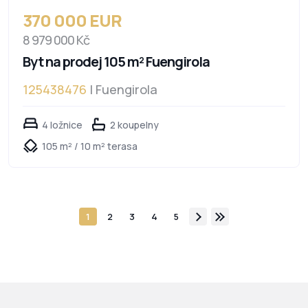
370 000 EUR
8 979 000 Kč
Byt na prodej 105 m² Fuengirola
125438476
| Fuengirola
4 ložnice
2 koupelny
105 m² / 10 m² terasa
1
2
3
4
5