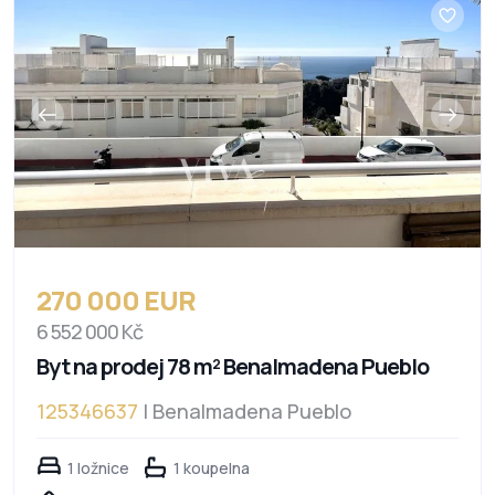
270 000 EUR
6 552 000 Kč
Byt na prodej 78 m² Benalmadena Pueblo
125346637
| Benalmadena Pueblo
1 ložnice
1 koupelna