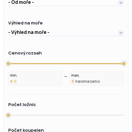
- Od moře -
Výhled na moře
- Výhled na moře -
Cenový rozsah
min.
max.
€
€
Počet ložnic
Počet koupelen