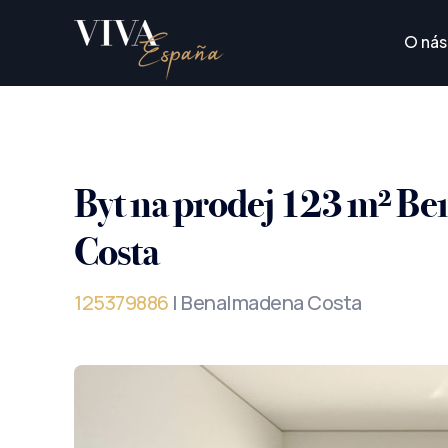
O nás
Byt na prodej 123 m² B
Costa
125379886
| Benalmadena Costa