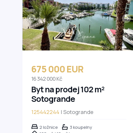
675 000 EUR
16 342 000 Kč
Byt na prodej 102 m²
Sotogrande
125442244
| Sotogrande
2 ložnice
3 koupelny