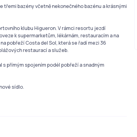
ě se třemi bazény včetně nekonečného bazénu a krásnými
ortovního klubu Higueron. V rámci resortu jezdí
doveze k supermarketům, lékárnám, restauracím a na
í na pobřeží Costa del Sol, která se řadí mezi 36
 plážových restaurací a služeb.
jal s přímým spojením podél pobřeží a snadným
nové sídlo.