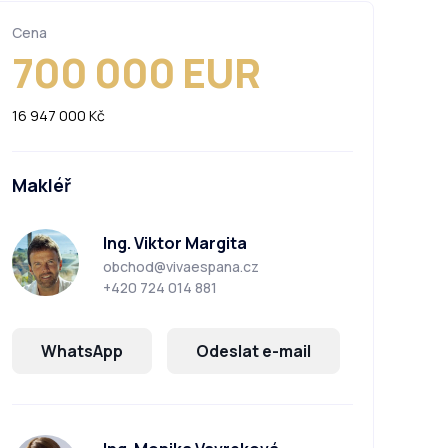
Cena
700 000 EUR
16 947 000 Kč
Makléř
Ing. Viktor Margita
obchod@vivaespana.cz
+420 724 014 881
WhatsApp
Odeslat e-mail