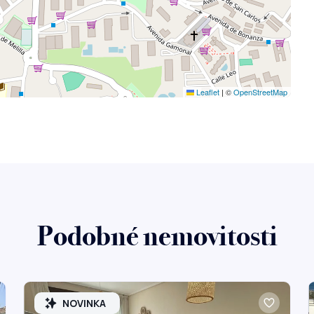
Leaflet
|
©
OpenStreetMap
Podobné nemovitosti
NOVINKA