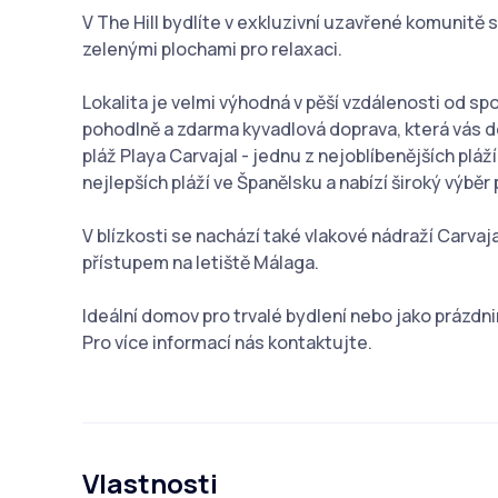
V The Hill bydlíte v exkluzivní uzavřené komunit
zelenými plochami pro relaxaci.
Lokalita je velmi výhodná v pěší vzdálenosti od sp
pohodlně a zdarma kyvadlová doprava, která vás 
pláž Playa Carvajal - jednu z nejoblíbenějších pláž
nejlepších pláží ve Španělsku a nabízí široký výběr
V blízkosti se nachází také vlakové nádraží Carva
přístupem na letiště Málaga.
Ideální domov pro trvalé bydlení nebo jako prázdni
Pro více informací nás kontaktujte.
Vlastnosti