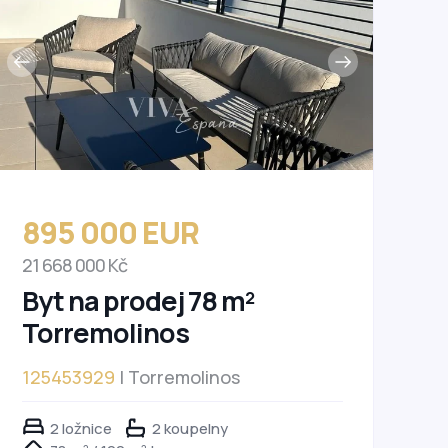
895 000 EUR
21 668 000 Kč
Byt na prodej 78 m²
Torremolinos
125453929
| Torremolinos
2 ložnice
2 koupelny