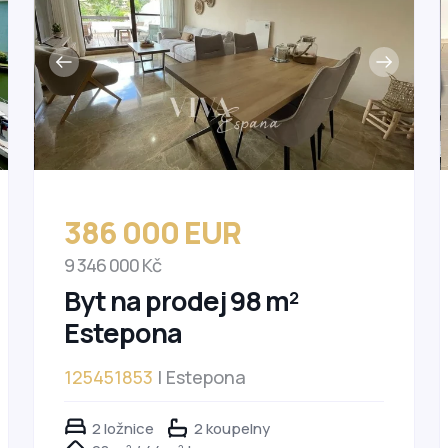
386 000 EUR
9 346 000 Kč
Byt na prodej 98 m²
Estepona
125451853
| Estepona
2 ložnice
2 koupelny