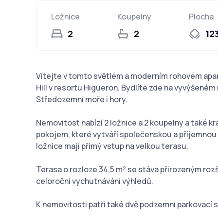
Ložnice
Koupelny
Plocha
2
2
12
Vítejte v tomto světlém a moderním rohovém apar
Hill v resortu Higueron. Bydlíte zde na vyvýšené
Středozemní moře i hory.
Nemovitost nabízí 2 ložnice a 2 koupelny a také 
pokojem, které vytváří společenskou a příjemnou a
ložnice mají přímý vstup na velkou terasu.
Terasa o rozloze 34,5 m² se stává přirozeným rozš
celoroční vychutnávání výhledů.
K nemovitosti patří také dvě podzemní parkovací s