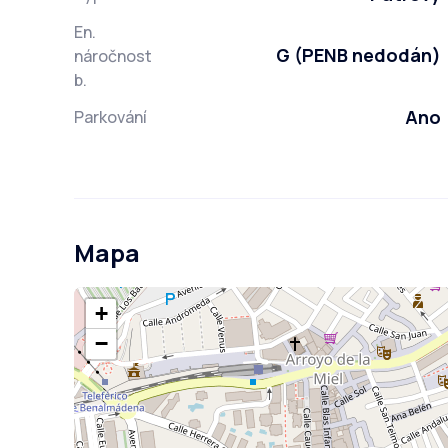
En.
G (PENB nedodán)
náročnost
b.
Ano
Parkování
Mapa
+
−