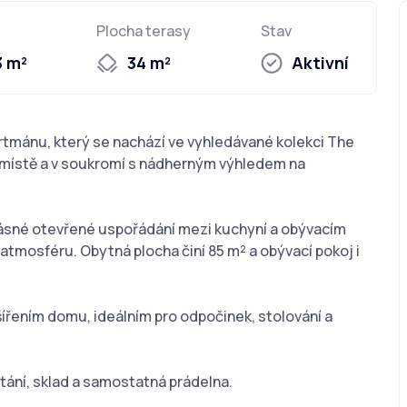
Plocha terasy
Stav
3 m²
34 m²
Aktivní
tmánu, který se nachází ve vyhledávané kolekci The
m místě a v soukromí s nádherným výhledem na
krásné otevřené uspořádání mezi kuchyní a obývacím
tmosféru. Obytná plocha činí 85 m² a obývací pokoj i
ířením domu, ideálním pro odpočinek, stolování a
tání, sklad a samostatná prádelna.