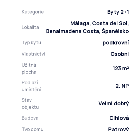
Byty 2+1
Kategorie
Málaga, Costa del Sol,
Lokalita
Benalmadena Costa, Španělsko
podkrovní
Typ bytu
Osobní
Vlastnictví
Užitná
123 m²
plocha
Podlaží
2. NP
umístění
Stav
Velmi dobrý
objektu
Cihlová
Budova
Patrový
Typ domu