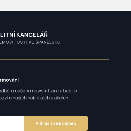
LITNÍ KANCELÁŘ
NEMOVITOSTI VE ŠPANĚLSKU
ormováni
 odběru našeho newsletteru a buďte
ozví o našich nabídkách a akcích!
Přihlásit se k odběru