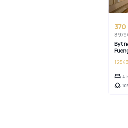
370
8 979
Byt n
Fueng
1254
4 l
105