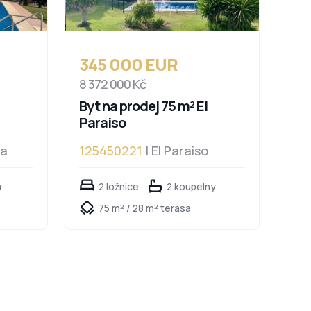
345 000 EUR
8 372 000 Kč
Byt na prodej 75 m² El
Paraiso
da
125450221
| El Paraiso
a
2 ložnice
2 koupelny
75 m² / 28 m² terasa