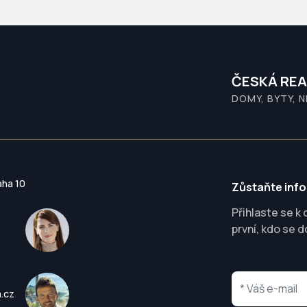
ČESKÁ REA
DOMY, BYTY, 
aha 10
Zůstaňte inf
Přihlaste se k
první, kdo se d
a.cz