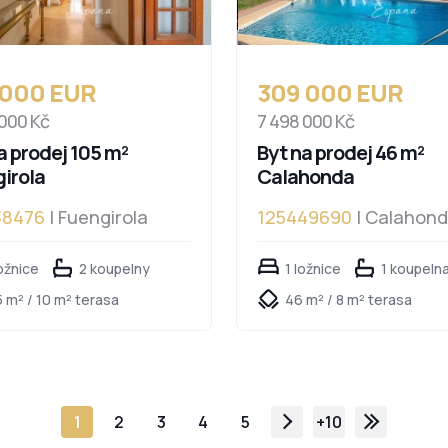
 000 EUR
309 000 EUR
 000 Kč
7 498 000 Kč
a prodej 105 m²
Byt na prodej 46 m²
irola
Calahonda
38476
| Fuengirola
125449690
| Calahon
ožnice
2 koupelny
1 ložnice
1 koupeln
 m² / 10 m² terasa
46 m² / 8 m² terasa
1
2
3
4
5
+10