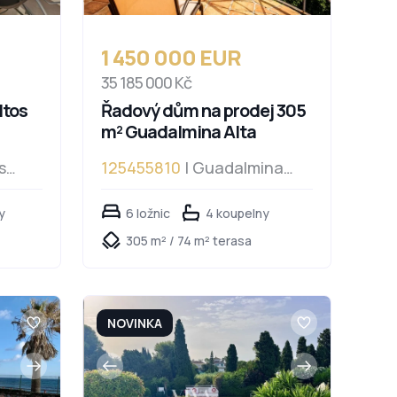
1 450 000 EUR
35 185 000 Kč
ltos
Řadový dům na prodej 305
m² Guadalmina Alta
s
125455810
| Guadalmina
Alta
y
6 ložnic
4 koupelny
305 m² / 74 m² terasa
NOVINKA