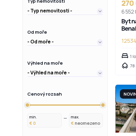
270
Typ nemovitosti
- Typ nemovitosti -
6 552
Byt n
Bena
Od moře
1253
- Od moře -
Pueb
1 l
Výhled na moře
78 
- Výhled na moře -
Cenový rozsah
NOVI
min.
max.
€
€