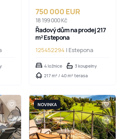
750 000 EUR
18 199 000 Kč
Řadový dům na prodej 217
m² Estepona
a
125452294
| Estepona
y
4 ložnice
3 koupelny
217 m² / 40 m² terasa
NOVINKA