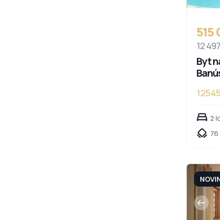
515
12 49
Byt n
Banú
1254
2 l
76
NOVI