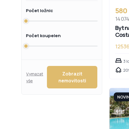
580
Počet ložnic
14 07
Byt n
Cost
Počet koupelen
1253
3 l
20
Zobrazit
Vymazat
nemovitosti
vše
NOVI