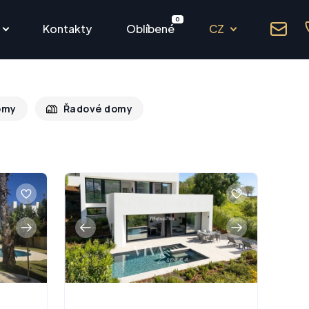
0
Kontakty
Oblíbené
CZ
omy
Řadové domy