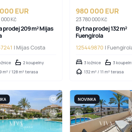
 000 EUR
980 000 EUR
4 000 Kč
23 780 000 Kč
a prodej 209 m² Mijas
Byt na prodej 132 m²
a
Fuengirola
67241
| Mijas Costa
125449870
| Fuengirol
ožnice
2 koupelny
3 ložnice
3 koupeln
9 m² / 128 m² terasa
132 m² / 11 m² terasa
NKA
NOVINKA