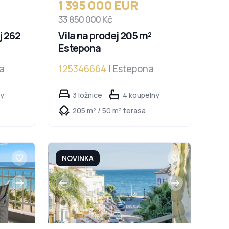
1 395 000 EUR
33 850 000 Kč
j 262
Vila na prodej 205 m²
Estepona
a
125346664
| Estepona
ny
3 ložnice
4 koupelny
205 m² / 50 m² terasa
NOVINKA