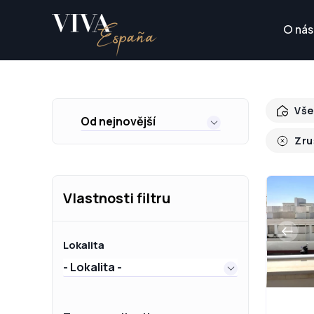
O nás
Vše
Od nejnovější
Zru
Vlastnosti filtru
Lokalita
- Lokalita -