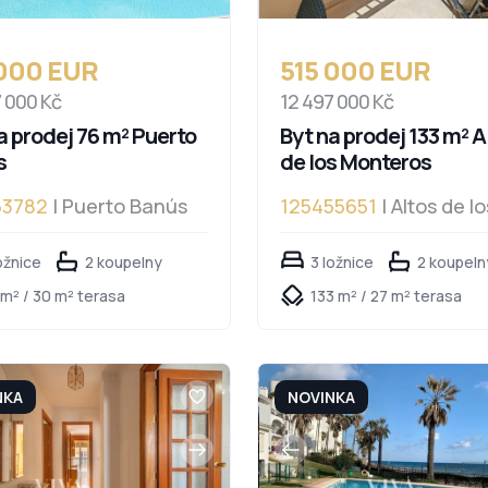
 000 EUR
515 000 EUR
7 000 Kč
12 497 000 Kč
a prodej 76 m² Puerto
Byt na prodej 133 m² A
s
de los Monteros
53782
| Puerto Banús
125455651
| Altos de lo
Monteros, Altos de los
ožnice
2 koupelny
Monteros
3 ložnice
2 koupeln
 m² / 30 m² terasa
133 m² / 27 m² terasa
NKA
NOVINKA