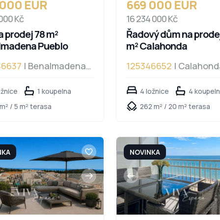
 000 EUR
669 000 EUR
 000 Kč
16 234 000 Kč
a prodej 78 m²
Řadový dům na prode
lmadena Pueblo
m² Calahonda
46637
| Benalmadena
125346652
| Calahond
lo
ožnice
1 koupelna
4 ložnice
4 koupel
m² / 5 m² terasa
262 m² / 20 m² terasa
NKA
NOVINKA