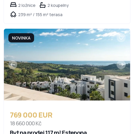
2 ložnice
2 koupelny
239 m² / 155 m² terasa
NOVINKA
769 000 EUR
18 660 000 Kč
Byt na prodej 117 m² Estepona