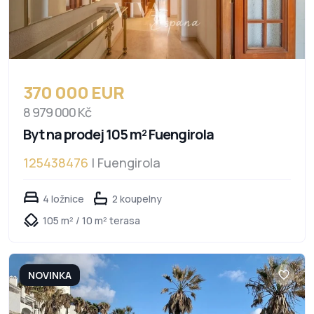
370 000 EUR
8 979 000 Kč
Byt na prodej 105 m² Fuengirola
125438476
| Fuengirola
4 ložnice
2 koupelny
105 m² / 10 m² terasa
NOVINKA