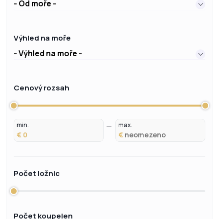
- Od moře -
Výhled na moře
- Výhled na moře -
Cenový rozsah
min.
max.
€
€
Počet ložnic
Počet koupelen