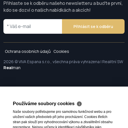
Přihlaste se k odběru našeho newsletteru a buďte první,
kdo se dozví o našich nabídkách a akcích!
Přihlásit se k odběru
Ochrana osobních údajů
Cookies
2026 © VIVA Espana s.r.o., všechna práva vyhrazena | Realitní SW
Real
man
Používáme soubory cookies
ℹ
Naše soubory potřebujeme pro samotnou funkčnost webu a pro
uložení vašich předvoleb při jeho procházení. Cookies třetích
stran pak slouží pro vyhodnocování výkonu a zkvalitnění obsahu
prezentace. Nejsou určeny k identifikaci návštěvníka jako