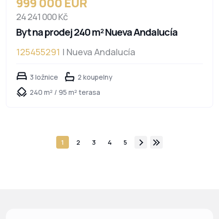
999 000 EUR
24 241 000 Kč
Byt na prodej 240 m² Nueva Andalucía
125455291
| Nueva Andalucía
3 ložnice
2 koupelny
240 m² / 95 m² terasa
1
2
3
4
5