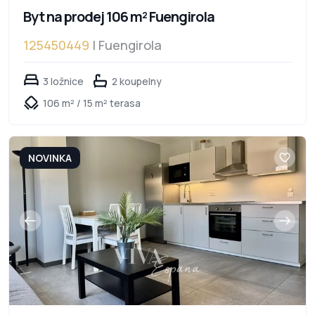
Byt na prodej 106 m² Fuengirola
125450449
| Fuengirola
3 ložnice
2 koupelny
106 m² / 15 m² terasa
NOVINKA