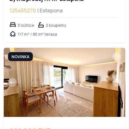
125455270
| Estepona
3 ložnice
2 koupelny
117 m² / 85 m² terasa
NOVINKA