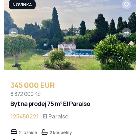
NOVINKA
345 000 EUR
8 372 000 Kč
Byt na prodej 75 m² El Paraiso
125450221
| El Paraiso
2 ložnice
2 koupelny