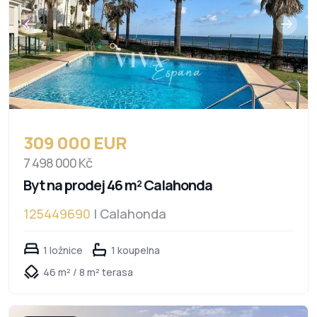
309 000 EUR
7 498 000 Kč
Byt na prodej 46 m² Calahonda
125449690
| Calahonda
1 ložnice
1 koupelna
46 m² / 8 m² terasa