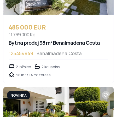
485 000 EUR
11 769 000 Kč
Byt na prodej 98 m² Benalmadena Costa
125454949
| Benalmadena Costa
2 ložnice
2 koupelny
98 m² / 14 m² terasa
NOVINKA