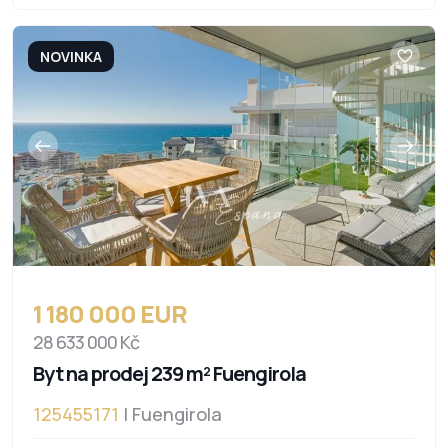
NOVINKA
1 180 000 EUR
28 633 000 Kč
Byt na prodej 239 m² Fuengirola
125455171
| Fuengirola