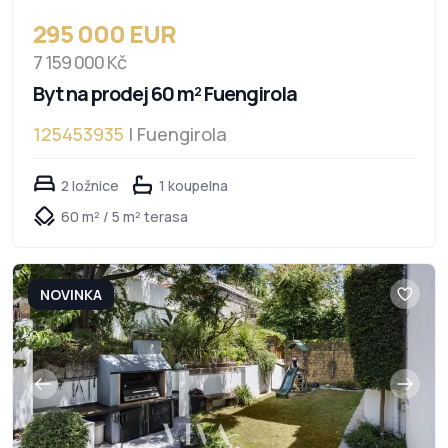
295 000 EUR
7 159 000 Kč
Byt na prodej 60 m² Fuengirola
125453935
| Fuengirola
2 ložnice
1 koupelna
60 m² / 5 m² terasa
NOVINKA