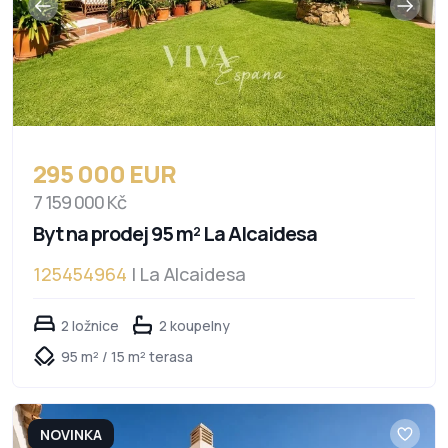
295 000 EUR
7 159 000 Kč
Byt na prodej 95 m² La Alcaidesa
125454964
| La Alcaidesa
2 ložnice
2 koupelny
95 m² / 15 m² terasa
NOVINKA