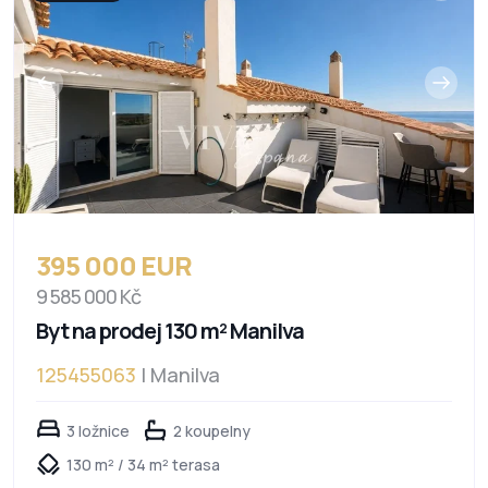
395 000 EUR
9 585 000 Kč
Byt na prodej 130 m² Manilva
125455063
| Manilva
3 ložnice
2 koupelny
130 m² / 34 m² terasa